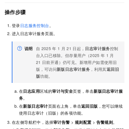
操作步骤
登录
日志服务控制台
。
进入日志审计服务页面。
说明
自
2025
年
1
月
21
日起，
日志审计服务
控制
台入口已移除。但存量用户（2025
年
1
月
21
日前开通）仍可见。新增用户如需使用旧
版，可访问
新版日志审计服务
，利用其
返回旧
版
功能。
在
日志应用
区域的
审计与安全
页签，单击
新版日志审计服
务
。
在
新版日志审计
页面右上角，单击
返回旧版
，您可以继续
使用日志审计（旧版）的各项功能。
在左侧导航栏中，选择
审计告警
>
规则配置
>
告警规则
。