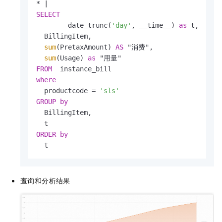
*
|
SELECT
	date_trunc(
'day'
, __time__) 
as
 t,

  BillingItem,

sum
(PretaxAmount) 
AS
 "消费",

sum
(Usage) 
as
FROM
where
  productcode 
=
'sls'
GROUP
by
  BillingItem,

ORDER
by
  t
查询和分析结果