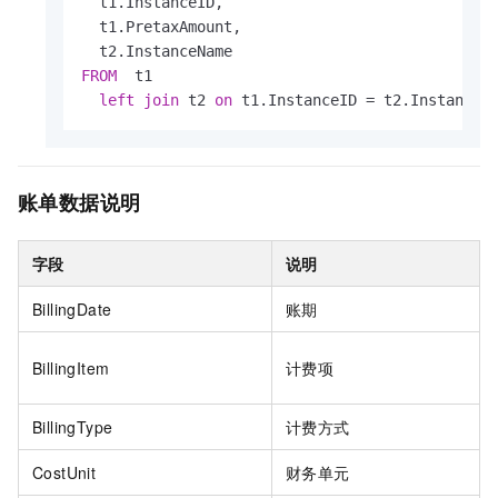
  t1.InstanceID,

  t1.PretaxAmount,

FROM
  t1

left
join
 t2 
on
 t1.InstanceID 
=
 t2.InstanceI
账单数据说明
字段
说明
BillingDate
账期
BillingItem
计费项
BillingType
计费方式
CostUnit
财务单元