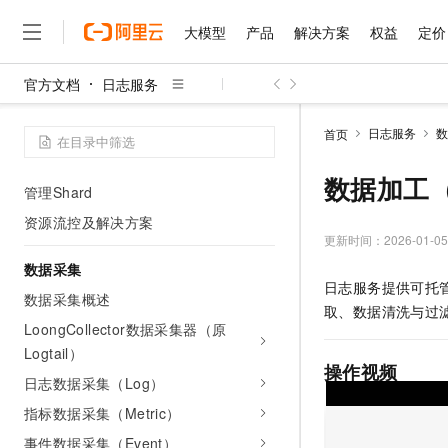
客户案例
大模型
产品
解决方案
权益
定价
资源管理
官方文档
日志服务
基础资源使用限制
大模型
产品
解决方案
权益
定价
云市场
伙伴
服务
了解阿里云
精选产品
精选解决方案
普惠上云
产品定价
精选商城
成为销售伙伴
售前咨询
为什么选择阿里云
千问AI平台
管理Project
日志服务
数
首页
了解云产品的定价详情
大模型服务平台百炼
千问办公，解锁你的工作
普惠上云 官方力荐
分销伙伴
在线服务
网站建设
什么是云计算
大
管理Store
大模型服务与应用平台
企业级Agent产品，直接
云服务器38元/年起，超
数据加工
咨询伙伴
多端小程序
技术领先
管理Shard
云上成本管理
售后服务
千问大模型
Agency Agents：拥
官方推荐返现计划
大模型
大模型
资源流控及解决方案
精选产品
精选解决方案
Salesforce 国际版订阅
稳定可靠
管理和优化成本
多元化、高性能、安全可靠
推荐新用户得奖励，单订单
更新时间：
2026-01-05
销售伙伴合作计划
自助服务
友盟天域
安全合规
人工智能与机器学习
AI
文本生成
数据采集
无影云电脑
HappyHorse 打造一
云工开物
日志服务提供可托
无影生态合作计划
在线服务
数据采集概述
观测云
分析师报告
随时随地安全接入的云上超
高校专属算力普惠，学生认
计算
互联网应用开发
Qwen3.8-Max
取、数据清洗与过
HOT
Salesforce On Alibaba C
工单服务
LoongCollector数据采集器（原
智能体时代全能旗舰模型
Tuya 物联网平台阿里云
研究报告与白皮书
云解析DNS
快速拥有专属 OpenClaw
Consulting Partner 合
大数据
容器
Logtail）
免费试用
短信专区
操作视频
蓝凌 OA
Qwen3.7-Plus
AI 大模型销售与服务生
日志数据采集（Log）
现代化应用
存储
天池大赛
能看、能想、能动手的多模
云原生大数据计算服务 Max
解决方案免费试用 新老
电子合同
指标数据采集（Metric）
面向分析的企业级SaaS模
最高领取价值200元试用
安全
网络与CDN
AI 算法大赛
Qwen3-VL-Plus
事件数据采集（Event）
畅捷通