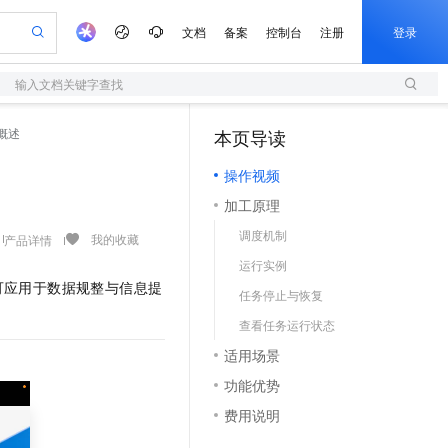
文档
备案
控制台
注册
登录
输入文档关键字查找
验
作计划
器
AI 活动
专业服务
服务伙伴合作计划
开发者社区
加入我们
服务平台百炼
阿里云 OPC 创新助力计划
概述
本页导读
（1）
一站式生成采购清单，支持单品或批量购买
S
io：打造专属 AI 语音助手
S产品伙伴计划（繁花）
峰会
造的大模型服务与应用开发平台
轻量应用服务器
一句话生成原生可编辑精美 PPT 文稿
AI 生产力先锋
Al MaaS 服务伙伴赋能合作
域名
博文
Careers
至高可申请百万元
操作视频
性可伸缩的云计算服务
开启高性价比 AI 编程新体验
Qwen-Audio-3.0-Realtime 端到端实时语音角色扮演
输入一句话想法, 轻松生成专业的 PPT
先锋实践拓展 AI 生产力的边界
快速构建应用程序和网站，即刻迈出上云第一步
Token 补贴，五大权
计划
海大会
伙伴信用分合作计划
商标
问答
社会招聘
加工原理
益加速 OPC 成功
S
eek-V4-Pro
数字证书管理服务（原SSL证书）
一键部署幻兽帕鲁游戏服务器
飞天发布时刻
HOT
划
备案
电子书
校园招聘
调度机制
pSeek-V4-Pro
视频创作，一键激活电商全链路生产力
全托管，含MySQL、PostgreSQL、SQL Server、MariaDB多引擎
实现全站HTTPS，呈现可信的WEB访问
一键购买专属联机服务器，轻松开启游戏
所见，即是所愿
我的收藏
产品详情
更多支持
划
公司注册
镜像站
运行实例
视频生成
语音识别与合成
专属 QwenPaw
短信服务
漫剧工坊：一站式动画创作平台
AI 实训营
HOT
可应用于数据规整与信息提
合作伙伴培训与认证
任务停止与恢复
划
上云迁移
的智能体编程平台
站生成，高效打造优质广告素材
从聊天伙伴进化为能主动干活的本地数字员工
快速生产连贯的高质量长漫剧
从基础到进阶，Agent 创客手把手教你
国内短信简单易用，安全可靠，秒级触达，全球覆盖200+国家和地区。
e-1.1-T2V
Qwen3-TTS-Flash
lScope
我要反馈
查询合作伙伴
查看任务运行状态
畅细腻的高质量视频
离线语音合成大模型，多语言方言自适应，低延迟高稳定
n Alibaba Cloud ISV 合作
代维服务
olarDB
建企业门户网站
大数据开发治理平台 DataWorks
10 分钟搭建微信、支付宝小程序
适用场景
创新加速
ope
登录合作伙伴管理后台
我要建议
站，无忧落地极速上线
以可视化方式快速构建移动和 PC 门户网站
100%兼容MySQL、PostgreSQL，兼容Oracle，支持集中和分布式
高效部署网站，快速应用到小程序
Data Agent 驱动的一站式 Data+AI 开发治理平台
e-1.1-I2V
Cosyvoice-V3-Flash
功能优势
安全
畅自然，细节丰富
高表现力语音合成大模型，语音克隆听感自然
我要投诉
上云场景组合购
伴
费用说明
边界网络安全防护产品
漫剧创作，剧本、分镜、视频高效生成
覆盖90%+业务场景，专享组合折扣价
2V
VPN
Fun-ASR