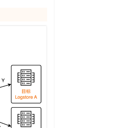
t.diy 一步搞定创意建站
构建大模型应用的安全防护体系
通过自然语言交互简化开发流程,全栈开发支持
通过阿里云安全产品对 AI 应用进行安全防护