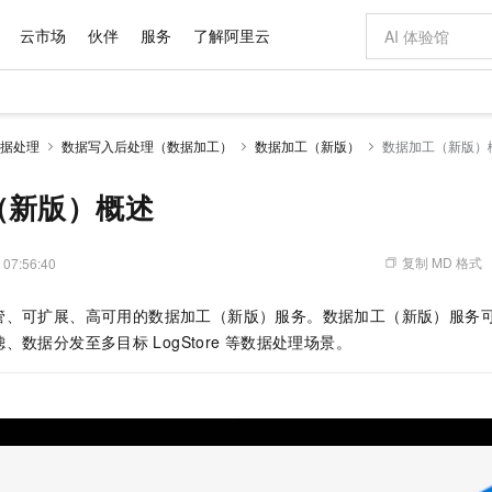
云市场
伙伴
服务
了解阿里云
AI 特惠
数据与 API
成为产品伙伴
企业增值服务
最佳实践
价格计算器
AI 场景体
基础软件
产品伙伴合
阿里云认证
市场活动
配置报价
大模型
据处理
数据写入后处理（数据加工）
数据加工（新版）
数据加工（新版）
自助选配和估算价格
新方式
域名与网站
睿译宝，AI翻译排版一步到位
智启 AI 普惠权益
产品生态集成认证中心
企业支持计划
云上春晚
千问官方 MaaS 平台，为开发者和 Agent 而生，新用户赠送 1 亿 + tokens 额度
云服务器 EC
Qwen Aud
AI Coding
阿里云Maa
2026 阿里云
为企业打
数据集
Windows
大模型认证
模型
NEW
NEW
交付可用成果
值低价云产品抢先购
提供智能易用的域名与建站服务
上传文档即自动完成翻译和格式还原
至高享 1亿+免费 tokens，加速 Al 应用落地
安全可靠、弹
智能编程，一键
（新版）概述
产品生态伙伴
专家技术服务
云上奥运之旅
弹性计算合作
阿里云中企出
手机三要素
宝塔 Linux
全部认证
价格优势
有专属领域专家
对象存储 OSS
GLM-5.2：长任务时代开源旗舰模型
阿里云 OPC 创新助力计划
云数据库 RD
即刻拥有 DeepS
AI 电商营销
产品生态伙伴工作台
企业增值服务台
云栖战略参考
云存储合作计
云栖大会
身份实名认证
CentOS
训练营
推动算力普惠，释放技术红利
的大模型服务
最高返9万
多领域专家智能体,一键组建 AI 虚拟交付团队
至高百万元 Token 补贴，加速一人公司成长
稳定、安全、高性价比、高性能的云存储服务
真正可用的 1M 上下文,一次完成代码全链路开发
轻松解锁专属 Dee
从图文生成到
复制 MD 格式
 07:56:40
云上的中国
数据库合作计
活动全景
短信
Docker
图片和
站式影视创作平台
人工智能平台 PAI
Hermes Agent，打造自进化智能体
Token Plan 模型订阅计划
Qoder
5 分钟轻松部署
AI 广告创作
企业成长
大模型
NEW
信息公告
管、可扩展、高可用的数据加工（新版）服务。数据加工（新版）服务
看见新力量
云网络合作计
OCR 文字识别
JAVA
级电脑
证享300元代金券
可视化编排打通从文字构思到成片全链路闭环
一站式AI开发、训练和推理服务
自主进化，持久记忆，越用越聪明
Qwen3.8-Max 首发尝鲜，限时加量 10 倍，夜间低至2折
面向真实软件
图文、视频一
Kimi-K3
HappyHors
滤、数据分发至多目标
LogStore
等数据处理场景。
NEW
魔搭 Mode
loud
服务实践
官网公告
Kimi 最新旗舰模型，长程编程与推理利器
让文字生成流
金融模力时刻
Salesforce O
版
发票查验
全能环境
Qoder CN
Claude Code + GStack 打造工程团队
千问办公，限时限量积分加倍
云原生数据库 P
低代码高效构
AI 建站
NEW
作计划
计划
创新中心
魔搭 ModelSc
健康状态
让AI从“聊天伙伴”进化为能干活的“数字员工”
覆盖公网/内网、递归/权威、移动APP等全场景解析服务
安装技能 GStack，拥有专属 AI 工程团队
你的AI工作搭子，覆盖日常办公高频场景
基于千问大模型等，支持代码智能生成、研发智能问答
0 代码专业建
客户案例
天气预报查询
操作系统
Deepseek-v4-pro
HappyHors
态合作计划
态智能体模型
旗舰 MoE 大模型，百万上下文与顶尖推理能力
图生视频，流
Compute
同享
容器服务 Kubernetes 版 ACK
万小智 AI 建站低至 15元/月
云防火墙
AI 短剧/漫剧
快递物流查询
WordPress
成为服务伙
高校合作
式云数据仓库
点，立即开启云上创新
提供一站式管理容器应用的 K8s 服务
送.CN域名，送备案服务码
云原生的云上
AI助力短剧
GLM-5.2
Wan2.7-T
Ubuntu