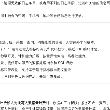
滤：清理无效的日志条目、或者用不到的日志字段，过滤出关键的信息
数据中包含的密码、手机号、地址等敏感信息进行脱敏。
语法，统一采集、查询、消费处理的语法，无需额外学习成本。
）SPL
编写过程支持按行调试和代码提示，接近
IDE
编码体验。
据秒级可见、计算能力扩展、按量弹性伸缩、高吞吐能力。
场景，提供开箱即用的数据处理指令和
SQL
函数。
指标和仪表盘，支持基于运行指标做自定义监控。
维，与阿里云大数据产品、开源生态集成。
计费模式为
按写入数据量计费
时，数据加工（新版）服务不产生费用，
者写入数据时，会产生外网读取流量（按照压缩后的数据量计算）。具