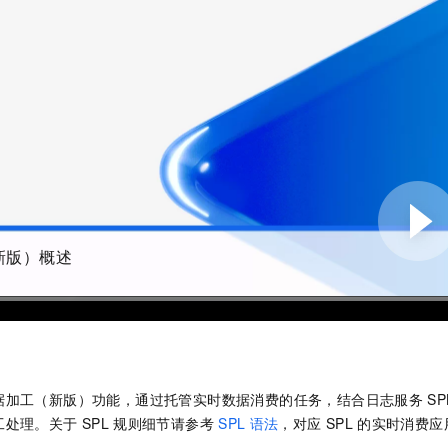
服务生态伙伴
视觉 Coding、空间感知、多模态思考等全面升级
1M上下文，专为长程任务能力而生
云工开物
企业应用
Night Plan 支持 Qwen 3.8-Max
AI 办公
NEW
Red Hat
30+ 款产品免费体验
夜间 5 折，Qwen/Meoo/TokenPlan 客户专享
AI智能应用
科研合作
ERP
堂（旗舰版）
SUSE
智能客服
AI 应用构建
大模型原生
CRM
2个月
自动承接线索
建站小程序
Qoder
大模型服务平台百炼-应用模版
OA 办公系统
HOT
NEW
面向真实软件
个人版上线、团队版降价；千问3.8-Max首发发尝鲜
丰富多元化的应用模版和解决方案
力提升
财税管理
模板建站
万有无界
大模型服务平台百炼-智能体
400电话
定制建站
的模型效果
灵活可视化地构建企业级 Agent
方案
广告营销
模板小程序
秒悟
人工智能平台 PAI
新版）概述
定制小程序
云端极速 AI 
新一代 AI 视频生成模型，深度适配广告营销等场景
AI Native 的算法工程平台，一站式完成建模、训练、推理服务部署
APP 开发
建站系统
AI 应用
10分钟微调：让0.6B模型媲美235B模型
多模态数据信
据加工（新版）功能，通过托管实时数据消费的任务，结合日志服务
SP
依托云原生高可用架构,实现Dify私有化部署
用1%尺寸在特定领域达到大模型90%以上效果
工处理。关于
SPL
规则细节请参考
SPL
语法
，对应
SPL
的实时消费应
。