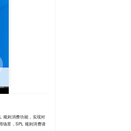
文戏情感细腻自然，动作戏激烈拳拳到肉，实现更强表演能力
支持中英文自由切换，具备更强的噪声鲁棒性
云聚AI 严选权益
SSL 证书
，一键激活高效办公新体验
精选AI产品，从模型到应用全链提效
堡垒机
AI 用量加速计划
应用
防火墙
、识别商机，让客服更高效、服务更出色。
新老同享，达量后返
千问办公
主机安全
NEW
的智能体编程平台
一站式AI生产力平台
AI 应用及服务市场
伶鹊
企业级人与Agent协作平台，接入和调度多个数字员工
智能客服平台，对话机器人、对话分析、智能外呼
AI 应用
大模型服务平台百炼 - 全妙
大模型
应用创作平台
多模态内容创作工具，已接入 DeepSeek
自然语言处理
数据标注
机器学习
息提取
与 AI 智能体进行实时音视频通话
L
规则消费功能，实现对
从文本、图片、视频中提取结构化的属性信息
构建支持视频理解的 AI 音视频实时通话应用
用场景，SPL
规则消费请