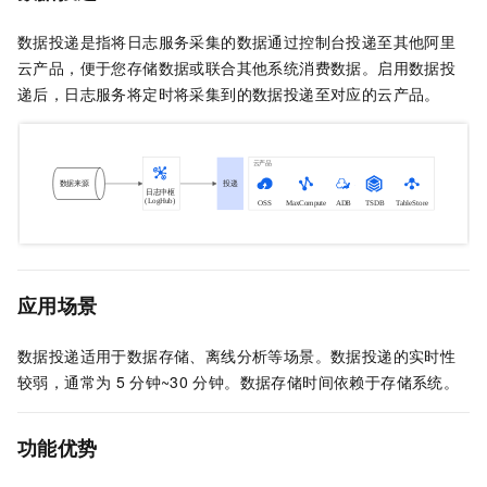
数据投递是指将日志服务采集的数据通过控制台投递至其他阿里
云产品，便于您存储数据或联合其他系统消费数据。启用数据投
递后，日志服务将定时将采集到的数据投递至对应的云产品。
应用场景
数据投递适用于数据存储、离线分析等场景。数据投递的实时性
较弱，通常为
5
分钟~30
分钟。数据存储时间依赖于存储系统。
功能优势