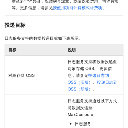
涉及多个计费项，包括读写流量、数据投递费用、请求费用
等。更多信息，请参见
按使用功能计费模式计费项
。
投递目标
日志服务支持的数据投递目标如下表所示。
目标
说明
日志服务支持将数据投递至
对象存储
OSS。 更多信
对象存储
OSS
息，请参见
投递日志到
OSS（旧版）
、
投递日志到
OSS（新版）
。
日志服务支持通过以下方式
将数据投递至
MaxCompute。
日志服务