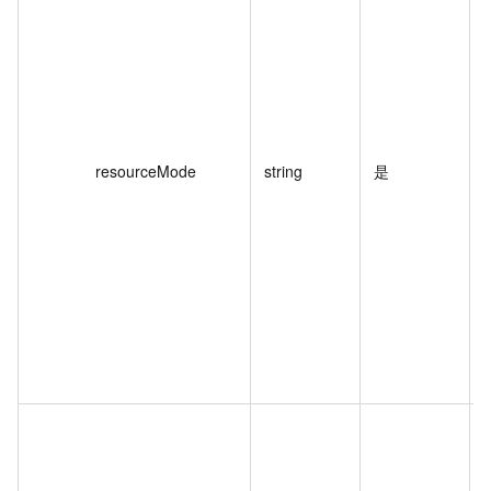
resourceMode
string
是