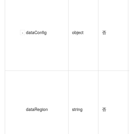
dataConfig
object
否
dataRegion
string
否