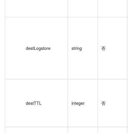
destLogstore
string
否
d
destTTL
integer
否