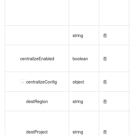
string
否
centralizeEnabled
boolean
否
centralizeConfig
object
否
destRegion
string
否
destProject
string
否