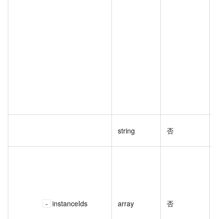
string
否
instanceIds
array
否