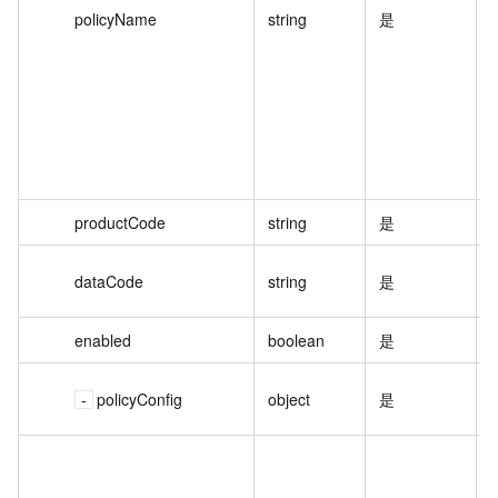
policyName
string
是
productCode
string
是
dataCode
string
是
enabled
boolean
是
policyConfig
object
是