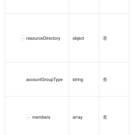
resourceDirectory
object
否
accountGroupType
string
否
members
array
否