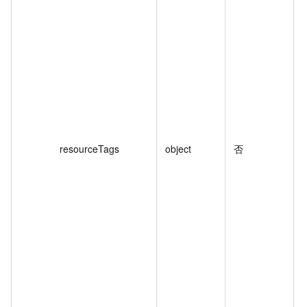
resourceTags
object
否