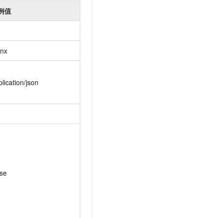
例值
inx
lication/json
ose