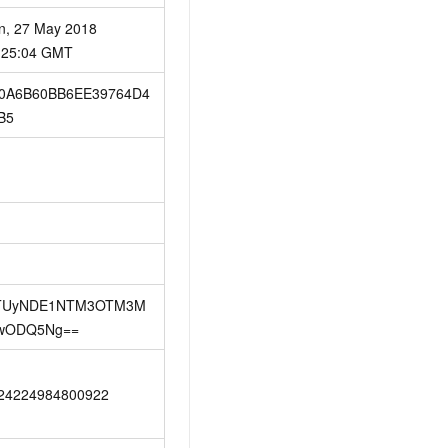
n, 27 May 2018 
:25:04 GMT
0A6B60BB6EE39764D4
B5
TUyNDE1NTM3OTM3M
wODQ5Ng==
24224984800922