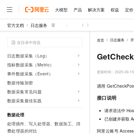
资源流控及解决方案
大模型
产品
解决方案
权益
定价
数据采集
官方文档
日志服务
数据采集概述
大模型
产品
解决方案
权益
定价
云市场
伙伴
服务
了解阿里云
精选产品
精选解决方案
普惠上云
产品定价
精选商城
成为销售伙伴
售前咨询
为什么选择阿里云
千问AI平台
LoongCollector数据采集器（原
日志服务
开
首页
了解云产品的定价详情
大模型服务平台百炼
睿译宝，AI翻译排版一
普惠上云 官方力荐
分销伙伴
在线服务
网站建设
什么是云计算
Logtail）
大
大模型服务与应用平台
上传文档即自动完成翻译和
云服务器38元/年起，超
GetChe
日志数据采集（Log）
咨询伙伴
多端小程序
技术领先
云上成本管理
售后服务
指标数据采集（Metric）
千问大模型
GLM-5.2：长任务时代
官方推荐返现计划
大模型
大模型
精选产品
精选解决方案
Salesforce 国际版订阅
稳定可靠
管理和优化成本
多元化、高性能、安全可靠
推荐新用户得奖励，单订单
更新时间：
2025-09-15
销售伙伴合作计划
事件数据采集（Event）
自助服务
友盟天域
安全合规
人工智能与机器学习
AI
文本生成
数据传输加密
无影云电脑
Hermes Agent，打造
云工开物
调用
GetCheckPoi
无影生态合作计划
在线服务
观测云
分析师报告
随时随地安全接入的云上超
自主进化，持久记忆，越用
高校专属算力普惠，学生认
数据采集常见问题
计算
互联网应用开发
Qwen3.8-Max
HOT
Salesforce On Alibaba C
工单服务
接口说明
智能体时代全能旗舰模型
Tuya 物联网平台阿里云
研究报告与白皮书
数据采集最佳实践
云解析DNS
快速拥有专属 OpenClaw
Consulting Partner 合
大数据
容器
免费试用
短信专区
请求语法中 Host
蓝凌 OA
Qwen3.7-Plus
AI 大模型销售与服务生
数据处理
现代化应用
存储
天池大赛
能看、能想、能动手的多模
已创建并获取 A
云原生大数据计算服务 Max
解决方案免费试用 新老
电子合同
处理插件、写入处理器、数据加工、消
面向分析的企业级SaaS模
最高领取价值200元试用
安全
网络与CDN
AI 算法大赛
Qwen3-VL-Plus
阿里云账号 Acce
费处理器的对比
畅捷通