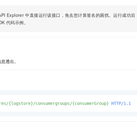
一个 AI 助手
即刻拥有 DeepSeek-R1 满血版
超强辅助，Bol
在企业官网、通讯软件中为客户提供 AI 客服
多种方案随心选，轻松解锁专属 DeepSeek
PI Explorer
中直接运行该接口，免去您计算签名的困扰。运行成功后，OpenA
DK
代码示例。
信息透出。
res/{logstore}/consumergroups/{consumerGroup}
HTTP/1.1