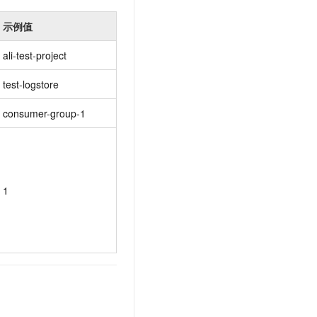
示例值
ali-test-project
test-logstore
consumer-group-1
1