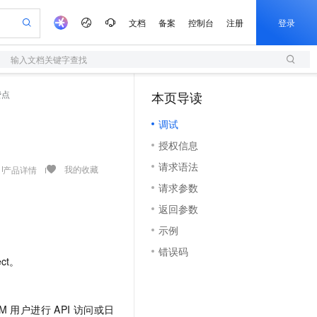
文档
备案
控制台
注册
登录
输入文档关键字查找
验
作计划
器
AI 活动
专业服务
服务伙伴合作计划
开发者社区
加入我们
服务平台百炼
阿里云 OPC 创新助力计划
费点
本页导读
（1）
一站式生成采购清单，支持单品或批量购买
S
可编辑精美 PPT 文稿
S产品伙伴计划（繁花）
峰会
造的大模型服务与应用开发平台
轻量应用服务器
Agency Agents：拥有专属领域专家
AI 生产力先锋
Al MaaS 服务伙伴赋能合作
域名
博文
Careers
至高可申请百万元
调试
性可伸缩的云计算服务
 轻松生成专业的 PPT
开启高性价比 AI 编程新体验
先锋实践拓展 AI 生产力的边界
快速构建应用程序和网站，即刻迈出上云第一步
多领域专家智能体,一键组建 AI 虚拟交付团队
Token 补贴，五大权
计划
海大会
伙伴信用分合作计划
商标
问答
社会招聘
授权信息
益加速 OPC 成功
S
帕鲁游戏服务器
数字证书管理服务（原SSL证书）
HappyHorse 打造一站式影视创作平台
飞天发布时刻
HOT
划
备案
电子书
校园招聘
请求语法
联机服务器，轻松开启游戏
视频创作，一键激活电商全链路生产力
全托管，含MySQL、PostgreSQL、SQL Server、MariaDB多引擎
实现全站HTTPS，呈现可信的WEB访问
所见，即是所愿
可视化编排打通从文字构思到成片全链路闭环
我的收藏
产品详情
更多支持
划
公司注册
镜像站
请求参数
视频生成
语音识别与合成
 智能体与工作流应用
短信服务
漫剧工坊：一站式动画创作平台
AI 实训营
合作伙伴培训与认证
返回参数
划
上云迁移
的智能体编程平台
站生成，高效打造优质广告素材
通过阿里云百炼高效搭建AI应用,助力高效开发
快速生产连贯的高质量长漫剧
从基础到进阶，Agent 创客手把手教你
国内短信简单易用，安全可靠，秒级触达，全球覆盖200+国家和地区。
e-1.1-T2V
Qwen3-TTS-Flash
lScope
我要反馈
查询合作伙伴
示例
畅细腻的高质量视频
离线语音合成大模型，多语言方言自适应，低延迟高稳定
n Alibaba Cloud ISV 合作
代维服务
olarDB
建企业门户网站
大数据开发治理平台 DataWorks
10 分钟搭建微信、支付宝小程序
错误码
创新加速
ope
登录合作伙伴管理后台
我要建议
站，无忧落地极速上线
以可视化方式快速构建移动和 PC 门户网站
100%兼容MySQL、PostgreSQL，兼容Oracle，支持集中和分布式
高效部署网站，快速应用到小程序
Data Agent 驱动的一站式 Data+AI 开发治理平台
ct。
e-1.1-I2V
Cosyvoice-V3-Flash
安全
畅自然，细节丰富
高表现力语音合成大模型，语音克隆听感自然
我要投诉
上云场景组合购
伴
边界网络安全防护产品
漫剧创作，剧本、分镜、视频高效生成
覆盖90%+业务场景，专享组合折扣价
2V
VPN
Fun-ASR
M 用户进行 API 访问或日