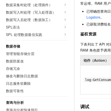
常运维。RAM 用
AI 产品 免费试用
网络
数据采集时处理（处理插件）
安全
云开发大赛
Tableau 订阅
1亿+ 大模型 tokens 和 
已明确您查询日志
数据写入时处理（写入处理器）
可观测
入门学习赛
中间件
AI空中课堂在线直播课
Logstore
。
140+云产品 免费试用
数据写入后处理（数据加工）
大模型服务
已获取消费组
上云与迁云
产品新客免费试用，最长1
数据库
SPL语法
生态解决方案
千问AI平台-Token Plan
鉴权资源
企业出海
SPL 处理数据最佳实践
大模型ACA认证体验
大数据计算
助力企业全员 AI 认知与能
行业生态解决方案
下表列出了 API 
政企业务
数据存储
媒体服务
千问AI平台-模型体验
开发者生态解决方案
RAM 角色授予调用
在线体验全尺寸、多种模态
管理智能存储分层
企业服务与云通信
AI 开发和 AI 应用解决
动作（Action）
数据防篡改
Happy 系列大模型
域名与网站
存储冗余
修改与删除日志数据
终端用户计算
log:GetConsum
日志服务软删除
Serverless
大模型解决方案
数据可靠性
开发工具
快速部署 Dify，高效搭建 
查询与分析
调试
迁移与运维管理
查询与分析快速指引