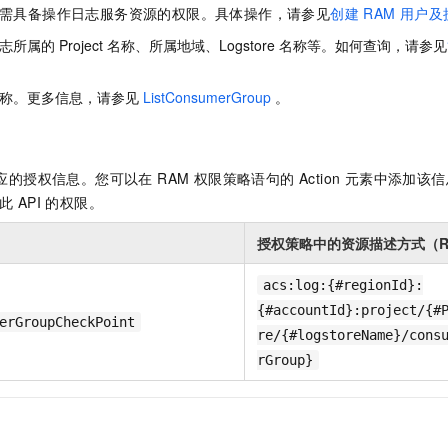
服务生态伙伴
视觉 Coding、空间感知、多模态思考等全面升级
1M上下文，专为长程任务能力而生
云工开物
户需具备操作日志服务资源的权限。具体操作，请参见
创建 RAM 用户
企业应用
Night Plan 支持 Qwen 3.8-Max
AI 办公
NEW
Red Hat
30+ 款产品免费体验
夜间 5 折，Qwen/Meoo/TokenPlan 客户专享
AI智能应用
所属的 Project 名称、所属地域、Logstore 名称等。如何查询，请参见
科研合作
ERP
堂（旗舰版）
SUSE
智能客服
AI 应用构建
大模型原生
CRM
名称。更多信息，请参见
ListConsumerGroup
。
2个月
自动承接线索
建站小程序
Qoder
大模型服务平台百炼-应用模版
OA 办公系统
HOT
NEW
面向真实软件
个人版上线、团队版降价；千问3.8-Max首发发尝鲜
丰富多元化的应用模版和解决方案
力提升
财税管理
模板建站
对应的授权信息。您可以在 RAM 权限策略语句的 Action 元素中添加该
万有无界
大模型服务平台百炼-智能体
400电话
定制建站
此 API 的权限。
的模型效果
灵活可视化地构建企业级 Agent
方案
广告营销
模板小程序
授权策略中的资源描述方式（Res
秒悟
人工智能平台 PAI
定制小程序
云端极速 AI 
新一代 AI 视频生成模型，深度适配广告营销等场景
AI Native 的算法工程平台，一站式完成建模、训练、推理服务部署
acs:log:{#regionId}:
APP 开发
{#accountId}:project/{#
erGroupCheckPoint
re/{#logstoreName}/cons
建站系统
rGroup}
AI 应用
10分钟微调：让0.6B模型媲美235B模型
多模态数据信
依托云原生高可用架构,实现Dify私有化部署
用1%尺寸在特定领域达到大模型90%以上效果