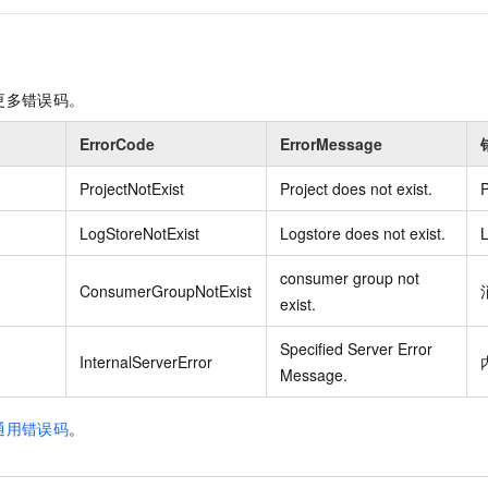
更多错误码。
ErrorCode
ErrorMessage
ProjectNotExist
Project does not exist.
LogStoreNotExist
Logstore does not exist.
consumer group not
ConsumerGroupNotExist
exist.
Specified Server Error
InternalServerError
Message.
通用错误码
。