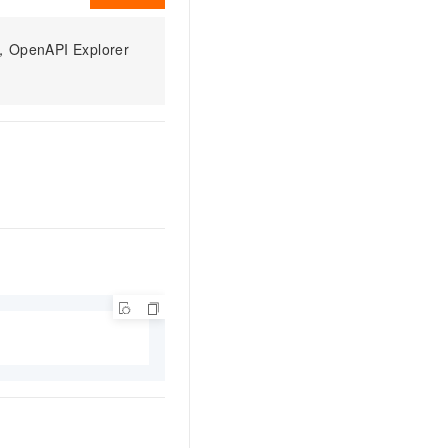
t.diy 一步搞定创意建站
构建大模型应用的安全防护体系
通过自然语言交互简化开发流程,全栈开发支持
通过阿里云安全产品对 AI 应用进行安全防护
PI Explorer