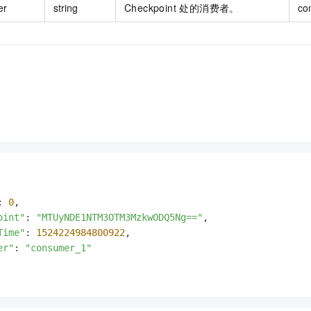
er
string
Checkpoint 处的消费者。
co
: 
0
,

oint"
: 
"MTUyNDE1NTM3OTM3MzkwODQ5Ng=="
,

Time"
: 
1524224984800922
,

er"
: 
"consumer_1"