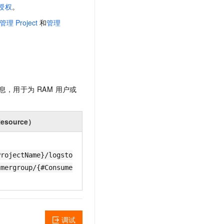
文戏情感细腻自然，动作戏激烈拳拳到肉，实现更强表演能力
支持中英文自由切换，具备更强的噪声鲁棒性
及授权
。
云聚AI 严选权益
SSL 证书
，一键激活高效办公新体验
精选AI产品，从模型到应用全链提效
管理 Project
和
管理
堡垒机
AI 用量加速计划
应用
防火墙
、识别商机，让客服更高效、服务更出色。
新老同享，达量后返
千问办公
主机安全
NEW
的智能体编程平台
一站式AI生产力平台
信息，用于为 RAM 用户或
AI 应用及服务市场
伶鹊
企业级人与Agent协作平台，接入和调度多个数字员工
智能客服平台，对话机器人、对话分析、智能外呼
AI 应用
ource）
大模型服务平台百炼 - 全妙
大模型
应用创作平台
多模态内容创作工具，已接入 DeepSeek
自然语言处理
ProjectName}/logsto
数据标注
umergroup/{#Consume
机器学习
息提取
与 AI 智能体进行实时音视频通话
从文本、图片、视频中提取结构化的属性信息
构建支持视频理解的 AI 音视频实时通话应用
调试