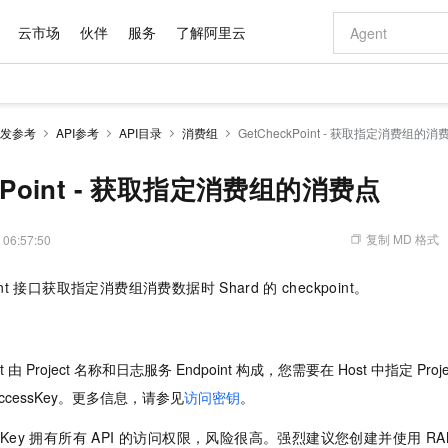
云市场
伙伴
服务
了解阿里云
AI 特惠
数据与 API
成为产品伙伴
企业增值服务
最佳实践
价格计算器
AI 场景体
基础软件
产品伙伴合
阿里云认证
市场活动
配置报价
大模型
发参考
API参考
API目录
消费组
GetCheckPoint - 获取指定消费组的消
自助选配和估算价格
步到位
域名与网站
智启 AI 普惠权益
产品生态集成认证中心
企业支持计划
云上春晚
Qwen Audio：打造专属 AI 语音助手
千问官方 MaaS 平台，为开发者和 Agent 而生，新用户赠送 1 亿 + tokens 额度
云服务器 EC
一句话生成原生
AI Coding
阿里云Maa
2026 阿里云
为企业打
数据集
Windows
大模型认证
模型
NEW
NEW
格式还原
值低价云产品抢先购
提供智能易用的域名与建站服务
至高享 1亿+免费 tokens，加速 Al 应用落地
Qwen-Audio-3.0-Realtime 端到端实时语音角色扮演
安全可靠、弹
输入一句话想法,
智能编程，一键
ckPoint - 获取指定消费组的消费点
产品生态伙伴
专家技术服务
云上奥运之旅
弹性计算合作
阿里云中企出
手机三要素
宝塔 Linux
全部认证
价格优势
开源旗舰模型
对象存储 OSS
即刻拥有 DeepSeek-V4-Pro
阿里云 OPC 创新助力计划
云数据库 RD
一键部署幻兽
AI 电商营销
产品生态伙伴工作台
企业增值服务台
云栖战略参考
云存储合作计
云栖大会
身份实名认证
CentOS
训练营
推动算力普惠，释放技术红利
的大模型服务
最高返9万
真正可用的 1M 上下文,一次完成代码全链路开发
轻松解锁专属 DeepSeek-V4-Pro
至高百万元 Token 补贴，加速一人公司成长
稳定、安全、高性价比、高性能的云存储服务
一键购买专属
从图文生成到
复制 MD 格式
 06:57:50
云上的中国
数据库合作计
活动全景
短信
Docker
图片和
自进化智能体
人工智能平台 PAI
5 分钟轻松部署专属 QwenPaw
Token Plan 模型订阅计划
Qoder
高效搭建 AI
AI 广告创作
企业成长
大模型
NEW
HOT
信息公告
nt
接口获取指定消费组消费数据时
Shard
的
checkpoint。
看见新力量
云网络合作计
OCR 文字识别
JAVA
级电脑
越聪明
证享300元代金券
一站式AI开发、训练和推理服务
Qwen3.8-Max 首发尝鲜，限时加量 10 倍，夜间低至2折
从聊天伙伴进化为能主动干活的本地数字员工
面向真实软件
图文、视频一
Kimi-K3
HappyHors
NEW
魔搭 Mode
loud
服务实践
官网公告
Kimi 最新旗舰模型，长程编程与推理利器
让文字生成流
金融模力时刻
Salesforce O
版
发票查验
全能环境
Qoder CN
Claude Code + GStack 打造工程团队
千问办公，限时限量积分加倍
云原生数据库 P
低代码高效构
AI 建站
NEW
作计划
计划
创新中心
魔搭 ModelSc
健康状态
让AI从“聊天伙伴”进化为能干活的“数字员工”
覆盖公网/内网、递归/权威、移动APP等全场景解析服务
安装技能 GStack，拥有专属 AI 工程团队
你的AI工作搭子，覆盖日常办公高频场景
基于千问大模型等，支持代码智能生成、研发智能问答
0 代码专业建
 由 Project 名称和日志服务 Endpoint 构成，您需要在 Host 中指定 Proje
客户案例
天气预报查询
操作系统
Deepseek-v4-pro
HappyHors
态合作计划
态智能体模型
旗舰 MoE 大模型，百万上下文与顶尖推理能力
图生视频，流
ccessKey。更多信息，请参见
访问密钥
。
Compute
同享
容器服务 Kubernetes 版 ACK
万小智 AI 建站低至 15元/月
云防火墙
AI 短剧/漫剧
快递物流查询
WordPress
成为服务伙
高校合作
式云数据仓库
点，立即开启云上创新
提供一站式管理容器应用的 K8s 服务
送.CN域名，送备案服务码
云原生的云上
AI助力短剧
GLM-5.2
Wan2.7-T
ssKey 拥有所有 API 的访问权限，风险很高。强烈建议您创建并使用 RA
Ubuntu