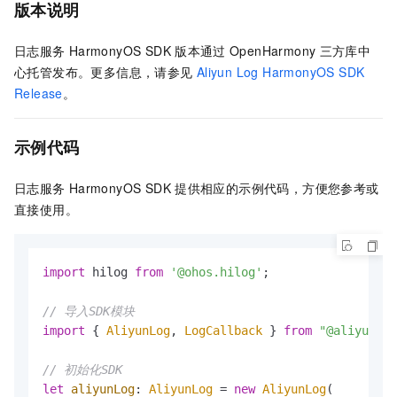
版本说明
日志服务
HarmonyOS SDK
版本通过
OpenHarmony
三方库中
心托管发布。更多信息，请参见
Aliyun Log HarmonyOS SDK
Release
。
示例代码
日志服务
HarmonyOS SDK
提供相应的示例代码，方便您参考或
直接使用。
import
 hilog 
from
'@ohos.hilog'
;

// 导入SDK模块
import
 { 
AliyunLog
, 
LogCallback
 } 
from
"@aliyunsls
// 初始化SDK
let
aliyunLog
: 
AliyunLog
 = 
new
AliyunLog
(
