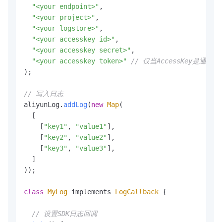
"<your endpoint>"
,

"<your project>"
,

"<your logstore>"
,

"<your accesskey id>"
,

"<your accesskey secret>"
,

"<your accesskey token>"
// 仅当AccessKey是通过
);

// 写入日志
aliyunLog.
addLog
(
new
Map
(

  [

    [
"key1"
, 
"value1"
],

    [
"key2"
, 
"value2"
],

    [
"key3"
, 
"value3"
],

  ]

));

class
MyLog
 implements 
LogCallback
 {

// 设置SDK日志回调