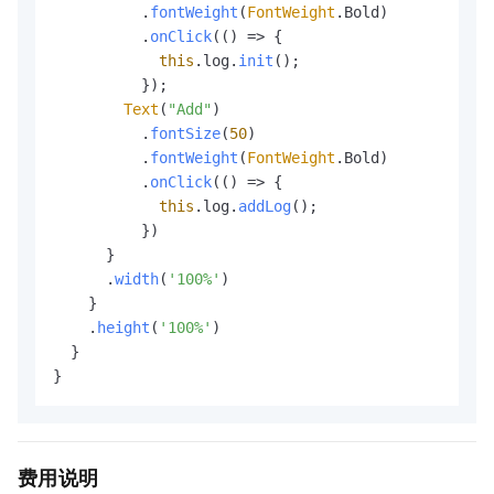
          .
fontWeight
(
FontWeight
.
Bold
)

          .
onClick
(
() =>
 {

this
.
log
.
init
();

          });

Text
(
"Add"
)

          .
fontSize
(
50
)

          .
fontWeight
(
FontWeight
.
Bold
)

          .
onClick
(
() =>
 {

this
.
log
.
addLog
();

          })

      }

      .
width
(
'100%'
)

    }

    .
height
(
'100%'
)

  }

}
费用说明