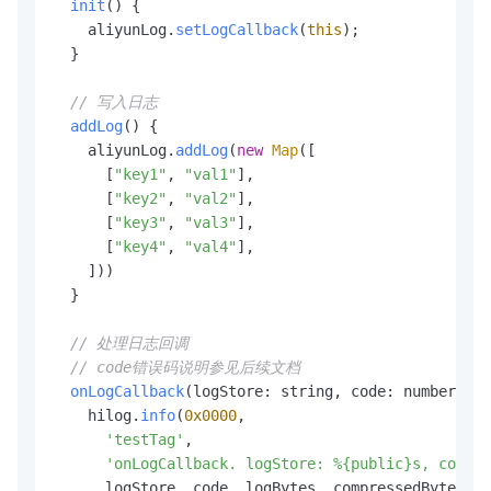
init
(
) {

    aliyunLog.
setLogCallback
(
this
);

  }

// 写入日志
addLog
(
) {

    aliyunLog.
addLog
(
new
Map
([

      [
"key1"
, 
"val1"
],

      [
"key2"
, 
"val2"
],

      [
"key3"
, 
"val3"
],

      [
"key4"
, 
"val4"
],

    ]))

  }

// 处理日志回调
// code错误码说明参见后续文档
onLogCallback
(
logStore: string, code: number, lo
    hilog.
info
(
0x0000
,

'testTag'
,

'onLogCallback. logStore: %{public}s, code: 
      logStore, code, logBytes, compressedBytes, e