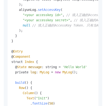
    );

    aliyunLog.
setAccessKey
(

"<your accesskey id>"
, 
// 填入正确的AccessKey
"<your accesskey secret>"
, 
// 填入正确的Access
null
// 填入正确的AccessKey Token. 只有当Ac
    );

  }

}

@
Entry
@
Component
struct 
Index
 {

  @
State
message
: string = 
'Hello World'
  private 
log
: 
MyLog
 = 
new
MyLog
();

build
(
) {

Row
() {

Column
() {

Text
(
"Init"
)

          .
fontSize
(
50
)
