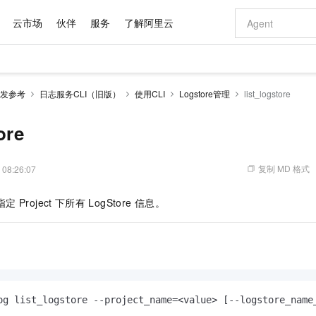
云市场
伙伴
服务
了解阿里云
AI 特惠
数据与 API
成为产品伙伴
企业增值服务
最佳实践
价格计算器
AI 场景体
基础软件
产品伙伴合
阿里云认证
市场活动
配置报价
大模型
发参考
日志服务CLI（旧版）
使用CLI
Logstore管理
list_logstore
自助选配和估算价格
新方式
域名与网站
睿译宝，AI翻译排版一步到位
智启 AI 普惠权益
产品生态集成认证中心
企业支持计划
云上春晚
千问官方 MaaS 平台，为开发者和 Agent 而生，新用户赠送 1 亿 + tokens 额度
云服务器 EC
Qwen Aud
AI Coding
阿里云Maa
2026 阿里云
为企业打
数据集
Windows
大模型认证
模型
NEW
NEW
交付可用成果
值低价云产品抢先购
提供智能易用的域名与建站服务
上传文档即自动完成翻译和格式还原
至高享 1亿+免费 tokens，加速 Al 应用落地
安全可靠、弹
智能编程，一键
ore
产品生态伙伴
专家技术服务
云上奥运之旅
弹性计算合作
阿里云中企出
手机三要素
宝塔 Linux
全部认证
价格优势
有专属领域专家
对象存储 OSS
GLM-5.2：长任务时代开源旗舰模型
阿里云 OPC 创新助力计划
云数据库 RD
即刻拥有 DeepS
AI 电商营销
产品生态伙伴工作台
企业增值服务台
云栖战略参考
云存储合作计
云栖大会
身份实名认证
CentOS
训练营
推动算力普惠，释放技术红利
的大模型服务
最高返9万
多领域专家智能体,一键组建 AI 虚拟交付团队
至高百万元 Token 补贴，加速一人公司成长
稳定、安全、高性价比、高性能的云存储服务
真正可用的 1M 上下文,一次完成代码全链路开发
轻松解锁专属 Dee
从图文生成到
复制 MD 格式
 08:26:07
云上的中国
数据库合作计
活动全景
短信
Docker
图片和
站式影视创作平台
人工智能平台 PAI
Hermes Agent，打造自进化智能体
Token Plan 模型订阅计划
Qoder
5 分钟轻松部署
AI 广告创作
企业成长
大模型
NEW
信息公告
指定
Project
下所有
LogStore
信息。
看见新力量
云网络合作计
OCR 文字识别
JAVA
级电脑
证享300元代金券
可视化编排打通从文字构思到成片全链路闭环
一站式AI开发、训练和推理服务
自主进化，持久记忆，越用越聪明
Qwen3.8-Max 首发尝鲜，限时加量 10 倍，夜间低至2折
面向真实软件
图文、视频一
Kimi-K3
HappyHors
NEW
魔搭 Mode
loud
服务实践
官网公告
Kimi 最新旗舰模型，长程编程与推理利器
让文字生成流
金融模力时刻
Salesforce O
版
发票查验
全能环境
Qoder CN
Claude Code + GStack 打造工程团队
千问办公，限时限量积分加倍
云原生数据库 P
低代码高效构
AI 建站
NEW
作计划
计划
创新中心
魔搭 ModelSc
健康状态
让AI从“聊天伙伴”进化为能干活的“数字员工”
覆盖公网/内网、递归/权威、移动APP等全场景解析服务
安装技能 GStack，拥有专属 AI 工程团队
你的AI工作搭子，覆盖日常办公高频场景
基于千问大模型等，支持代码智能生成、研发智能问答
0 代码专业建
客户案例
天气预报查询
操作系统
Deepseek-v4-pro
HappyHors
态合作计划
态智能体模型
旗舰 MoE 大模型，百万上下文与顶尖推理能力
图生视频，流
Compute
同享
容器服务 Kubernetes 版 ACK
万小智 AI 建站低至 15元/月
云防火墙
AI 短剧/漫剧
快递物流查询
WordPress
成为服务伙
高校合作
式云数据仓库
点，立即开启云上创新
提供一站式管理容器应用的 K8s 服务
送.CN域名，送备案服务码
云原生的云上
AI助力短剧
og list_logstore --project_name=<value> [--logstore_name
GLM-5.2
Wan2.7-T
Ubuntu