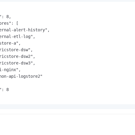
: 8,

ores": [

ernal-alert-history",

ernal-etl-log",

store-a",

ricstore-dsw",

ricstore-dsw2",

ricstore-dsw3",

i-nginx",

hon-api-logstore2"

: 8
