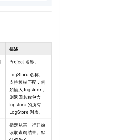
文戏情感细腻自然，动作戏激烈拳拳到肉，实现更强表演能力
支持中英文自由切换，具备更强的噪声鲁棒性
云聚AI 严选权益
SSL 证书
，一键激活高效办公新体验
精选AI产品，从模型到应用全链提效
堡垒机
AI 用量加速计划
应用
防火墙
、识别商机，让客服更高效、服务更出色。
新老同享，达量后返
千问办公
主机安全
NEW
的智能体编程平台
一站式AI生产力平台
描述
AI 应用及服务市场
伶鹊
t
Project
名称。
企业级人与Agent协作平台，接入和调度多个数字员工
智能客服平台，对话机器人、对话分析、智能外呼
AI 应用
LogStore
名称。
大模型服务平台百炼 - 全妙
支持模糊匹配，例
大模型
应用创作平台
多模态内容创作工具，已接入 DeepSeek
如输入
logstore，
自然语言处理
则返回名称包含
logstore
的所有
数据标注
LogStore
列表。
机器学习
息提取
与 AI 智能体进行实时音视频通话
指定从某一行开始
从文本、图片、视频中提取结构化的属性信息
构建支持视频理解的 AI 音视频实时通话应用
读取查询结果。默
认值为
0。