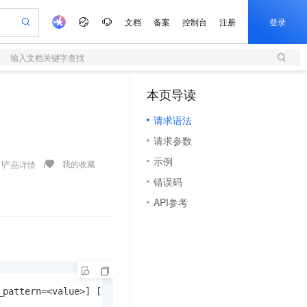
文档
备案
控制台
注册
登录
输入文档关键字查找
验
作计划
器
AI 活动
专业服务
服务伙伴合作计划
开发者社区
加入我们
服务平台百炼
阿里云 OPC 创新助力计划
本页导读
（1）
一站式生成采购清单，支持单品或批量购买
S
io：打造专属 AI 语音助手
S产品伙伴计划（繁花）
峰会
造的大模型服务与应用开发平台
轻量应用服务器
一句话生成原生可编辑精美 PPT 文稿
AI 生产力先锋
Al MaaS 服务伙伴赋能合作
域名
博文
Careers
至高可申请百万元
请求语法
性可伸缩的云计算服务
开启高性价比 AI 编程新体验
Qwen-Audio-3.0-Realtime 端到端实时语音角色扮演
输入一句话想法, 轻松生成专业的 PPT
先锋实践拓展 AI 生产力的边界
快速构建应用程序和网站，即刻迈出上云第一步
Token 补贴，五大权
计划
海大会
伙伴信用分合作计划
商标
问答
社会招聘
请求参数
益加速 OPC 成功
S
eek-V4-Pro
数字证书管理服务（原SSL证书）
一键部署幻兽帕鲁游戏服务器
飞天发布时刻
HOT
划
备案
电子书
校园招聘
示例
pSeek-V4-Pro
视频创作，一键激活电商全链路生产力
全托管，含MySQL、PostgreSQL、SQL Server、MariaDB多引擎
实现全站HTTPS，呈现可信的WEB访问
一键购买专属联机服务器，轻松开启游戏
所见，即是所愿
我的收藏
产品详情
更多支持
划
公司注册
镜像站
错误码
视频生成
语音识别与合成
专属 QwenPaw
短信服务
漫剧工坊：一站式动画创作平台
AI 实训营
HOT
合作伙伴培训与认证
API参考
划
上云迁移
的智能体编程平台
站生成，高效打造优质广告素材
从聊天伙伴进化为能主动干活的本地数字员工
快速生产连贯的高质量长漫剧
从基础到进阶，Agent 创客手把手教你
国内短信简单易用，安全可靠，秒级触达，全球覆盖200+国家和地区。
e-1.1-T2V
Qwen3-TTS-Flash
lScope
我要反馈
查询合作伙伴
畅细腻的高质量视频
离线语音合成大模型，多语言方言自适应，低延迟高稳定
n Alibaba Cloud ISV 合作
代维服务
olarDB
建企业门户网站
大数据开发治理平台 DataWorks
10 分钟搭建微信、支付宝小程序
创新加速
ope
登录合作伙伴管理后台
我要建议
站，无忧落地极速上线
以可视化方式快速构建移动和 PC 门户网站
100%兼容MySQL、PostgreSQL，兼容Oracle，支持集中和分布式
高效部署网站，快速应用到小程序
Data Agent 驱动的一站式 Data+AI 开发治理平台
e-1.1-I2V
Cosyvoice-V3-Flash
安全
畅自然，细节丰富
高表现力语音合成大模型，语音克隆听感自然
我要投诉
上云场景组合购
伴
边界网络安全防护产品
漫剧创作，剧本、分镜、视频高效生成
覆盖90%+业务场景，专享组合折扣价
_pattern=<value>] [--offset=<value>] [--size=<value>] [-
2V
VPN
Fun-ASR