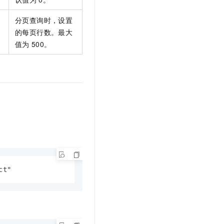
t.diy 一步搞定创意建站
构建大模型应用的安全防护体系
通过自然语言交互简化开发流程,全栈开发支持
通过阿里云安全产品对 AI 应用进行安全防护
分页查询时，设置
的每页行数。最大
值为
500。
ct"