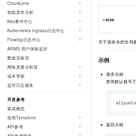
CloudLens
10 分钟在聊天系统中增加
专有云
智能异常分析
--size
K8s事件中心
Kubernetes Ingress日志中心
Flowlog日志中心
关于该命令的全局
ARMS 用户体验监控
数据实验室
示例
网络质量分析器
请求示例
成本管家
查询默认账号
监控日志服务
开发参考
aliyunl
集成概览
使用Terraform
返回示例
API参考
API参考附录