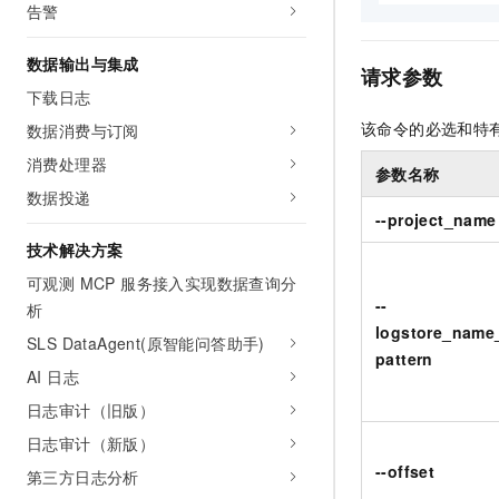
告警
AI 产品 免费试用
网络
安全
云开发大赛
Tableau 订阅
1亿+ 大模型 tokens 和 
数据输出与集成
可观测
入门学习赛
中间件
请求参数
AI空中课堂在线直播课
140+云产品 免费试用
大模型服务
下载日志
上云与迁云
产品新客免费试用，最长1
数据库
该命令的必选和特
数据消费与订阅
生态解决方案
千问AI平台-Token Plan
企业出海
大模型ACA认证体验
大数据计算
消费处理器
参数名称
助力企业全员 AI 认知与能
行业生态解决方案
数据投递
政企业务
媒体服务
千问AI平台-模型体验
--project_name
开发者生态解决方案
在线体验全尺寸、多种模态
技术解决方案
企业服务与云通信
AI 开发和 AI 应用解决
可观测 MCP 服务接入实现数据查询分
Happy 系列大模型
域名与网站
--
析
logstore_name
终端用户计算
SLS DataAgent(原智能问答助手)
pattern
AI 日志
Serverless
大模型解决方案
日志审计（旧版）
开发工具
快速部署 Dify，高效搭建 
日志审计（新版）
--offset
第三方日志分析
迁移与运维管理