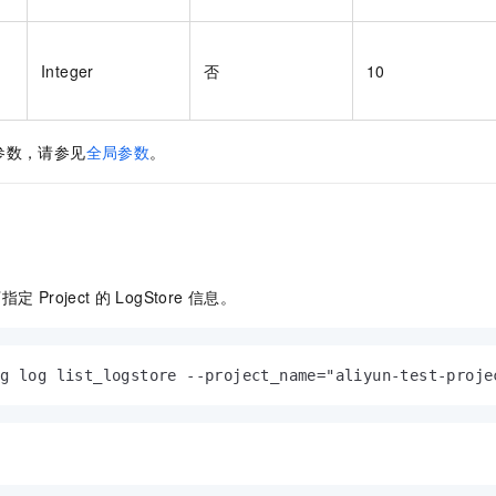
一个 AI 助手
即刻拥有 DeepSeek-R1 满血版
超强辅助，Bol
在企业官网、通讯软件中为客户提供 AI 客服
多种方案随心选，轻松解锁专属 DeepSeek
Integer
否
10
参数，请参见
全局参数
。
下指定
Project
的
LogStore
信息。
og log list_logstore --project_name="aliyun-test-proje