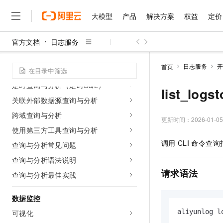
扫描模式查询与分析（Scan）
大模型
产品
解决方案
权益
定价
时序数据查询与分析
高性能完全精确查询与分析（SQL
官方文档
日志服务
独享版）
大模型
产品
解决方案
权益
定价
云市场
伙伴
服务
了解阿里云
精选产品
精选解决方案
普惠上云
产品定价
精选商城
成为销售伙伴
售前咨询
为什么选择阿里云
通过物化视图提升超大规模数据执行性
千问AI平台
日志服务
开
首页
能
了解云产品的定价详情
大模型服务平台百炼
千问办公，解锁你的工作
普惠上云 官方力荐
分销伙伴
在线服务
网站建设
什么是云计算
大
定时查询与分析（定时SQL）
大模型服务与应用平台
企业级Agent产品，直接
云服务器38元/年起，超
list_logst
咨询伙伴
多端小程序
技术领先
关联外部数据源查询与分析
云上成本管理
售后服务
千问大模型
Agency Agents：拥
官方推荐返现计划
大模型
大模型
精选产品
精选解决方案
Salesforce 国际版订阅
稳定可靠
跨域查询与分析
管理和优化成本
多元化、高性能、安全可靠
推荐新用户得奖励，单订单
更新时间：
2026-01-05
销售伙伴合作计划
自助服务
使用第三方工具查询与分析
友盟天域
安全合规
人工智能与机器学习
AI
文本生成
无影云电脑
HappyHorse 打造一
云工开物
调用
CLI
命令查询
无影生态合作计划
在线服务
查询与分析常见问题
观测云
分析师报告
随时随地安全接入的云上超
高校专属算力普惠，学生认
计算
互联网应用开发
Qwen3.8-Max
HOT
查询与分析语法说明
Salesforce On Alibaba C
工单服务
智能体时代全能旗舰模型
Tuya 物联网平台阿里云
研究报告与白皮书
云解析DNS
快速拥有专属 OpenClaw
Consulting Partner 合
请求语法
大数据
容器
查询与分析最佳实践
免费试用
短信专区
蓝凌 OA
Qwen3.7-Plus
AI 大模型销售与服务生
现代化应用
存储
天池大赛
能看、能想、能动手的多模
数据监控
云原生大数据计算服务 Max
解决方案免费试用 新老
电子合同
面向分析的企业级SaaS模
最高领取价值200元试用
安全
aliyunlog l
可视化
网络与CDN
AI 算法大赛
Qwen3-VL-Plus
畅捷通