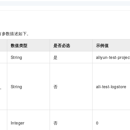
服务生态伙伴
视觉 Coding、空间感知、多模态思考等全面升级
1M上下文，专为长程任务能力而生
云工开物
企业应用
Night Plan 支持 Qwen 3.8-Max
AI 办公
NEW
Red Hat
30+ 款产品免费体验
夜间 5 折，Qwen/Meoo/TokenPlan 客户专享
AI智能应用
科研合作
ERP
堂（旗舰版）
SUSE
智能客服
AI 应用构建
大模型原生
CRM
2个月
自动承接线索
有参数描述如下。
建站小程序
Qoder
大模型服务平台百炼-应用模版
OA 办公系统
HOT
NEW
面向真实软件
个人版上线、团队版降价；千问3.8-Max首发发尝鲜
丰富多元化的应用模版和解决方案
数值类型
是否必选
示例值
力提升
财税管理
模板建站
万有无界
大模型服务平台百炼-智能体
String
是
aliyun-test-projec
400电话
定制建站
的模型效果
灵活可视化地构建企业级 Agent
方案
广告营销
模板小程序
秒悟
人工智能平台 PAI
定制小程序
云端极速 AI 
新一代 AI 视频生成模型，深度适配广告营销等场景
AI Native 的算法工程平台，一站式完成建模、训练、推理服务部署
_
String
否
ali-test-logstore
APP 开发
建站系统
AI 应用
10分钟微调：让0.6B模型媲美235B模型
多模态数据信
依托云原生高可用架构,实现Dify私有化部署
用1%尺寸在特定领域达到大模型90%以上效果
Integer
否
0