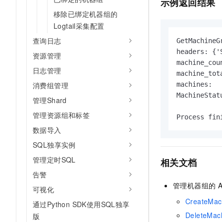
示例
返回结果
移除已绑定机器组的
Logtail采集配置
查询日志
GetMachineG
headers: {'
资源管理
machine_coun
日志管理
machine_tota
machines:

消费组管理
MachineStat
管理Shard
管理资源组和标签
数据导入
SQL独享实例
管理定时SQL
相关文档
告警
管理机器组的
A
可视化
CreateMa
通过Python SDK使用SQL独享
DeleteMa
版