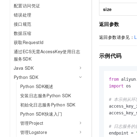
10 分钟在聊天系统中增加
配置访问凭证
专有云
size
错误处理
返回参数
接口规范
数据压缩
返回参数请参见：
获取RequestId
通过ECS无需AccessKey使用日志
示例代码
服务SDK
Java SDK
Python SDK
from
 aliyun
Python SDK概述
import
 os

安装日志服务Python SDK
# 本示例从环境变
初始化日志服务Python SDK
access_key_
access_key_
Python SDK快速入门
管理Project
# 日志服务的
管理Logstore
endpoint = 