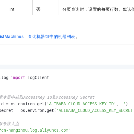
一个 AI 助手
即刻拥有 DeepSeek-R1 满血版
超强辅助，Bol
int
否
分页查询时，设置的每页行数。默认
在企业官网、通讯软件中为客户提供 AI 客服
多种方案随心选，轻松解锁专属 DeepSeek
ListMachines - 查询机器组中的机器列表
。
.log 
import
量中获取AccessKey ID和AccessKey Secret
id = os.environ.get(
'ALIBABA_CLOUD_ACCESS_KEY_ID'
, 
''
)

secret = os.environ.get(
'ALIBABA_CLOUD_ACCESS_KEY_SECRET
服务接入点
"cn-hangzhou.log.aliyuncs.com"