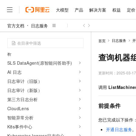
数据消费与订阅
大模型
产品
解决方案
权益
定价
消费处理器
数据投递
官方文档
日志服务
大模型
产品
解决方案
权益
定价
云市场
伙伴
服务
了解阿里云
精选产品
精选解决方案
普惠上云
产品定价
精选商城
成为销售伙伴
售前咨询
为什么选择阿里云
技术解决方案
千问AI平台
日志服务
开
首页
了解云产品的定价详情
可观测 MCP 服务接入实现数据查询分
大模型服务平台百炼
千问办公，解锁你的工作
普惠上云 官方力荐
分销伙伴
在线服务
网站建设
什么是云计算
大
析
大模型服务与应用平台
企业级Agent产品，直接
云服务器38元/年起，超
查询机器
咨询伙伴
多端小程序
技术领先
云上成本管理
SLS DataAgent(原智能问答助手)
售后服务
千问大模型
Agency Agents：拥
官方推荐返现计划
大模型
大模型
精选产品
精选解决方案
Salesforce 国际版订阅
稳定可靠
AI 日志
管理和优化成本
多元化、高性能、安全可靠
推荐新用户得奖励，单订单
更新时间：
2025-03-17
销售伙伴合作计划
自助服务
友盟天域
安全合规
人工智能与机器学习
AI
日志审计（旧版）
文本生成
无影云电脑
HappyHorse 打造一
云工开物
调用
ListMachine
无影生态合作计划
在线服务
日志审计（新版）
观测云
分析师报告
随时随地安全接入的云上超
高校专属算力普惠，学生认
计算
互联网应用开发
Qwen3.8-Max
HOT
Salesforce On Alibaba C
工单服务
第三方日志分析
智能体时代全能旗舰模型
Tuya 物联网平台阿里云
研究报告与白皮书
云解析DNS
快速拥有专属 OpenClaw
Consulting Partner 合
前提条件
大数据
容器
CloudLens
免费试用
短信专区
蓝凌 OA
Qwen3.7-Plus
AI 大模型销售与服务生
现代化应用
智能异常分析
存储
天池大赛
您已完成以下操作
能看、能想、能动手的多模
云原生大数据计算服务 Max
解决方案免费试用 新老
电子合同
K8s事件中心
面向分析的企业级SaaS模
最高领取价值200元试用
安全
开通日志服务
网络与CDN
AI 算法大赛
Qwen3-VL-Plus
畅捷通
Kubernetes Ingress日志中心