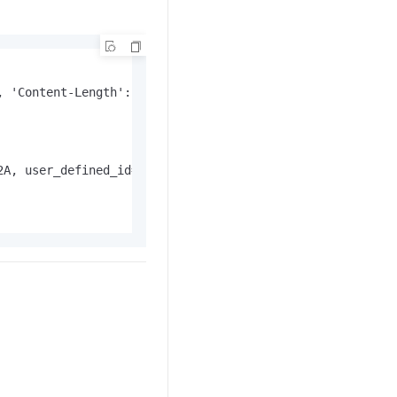
, 'Content-Length': '195', 'Connection': 'keep-alive', '
A, user_defined_id=, heartbeat_time=174***1399
