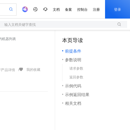
文档
备案
控制台
注册
登录
输入文档关键字查找
验
作计划
器
AI 活动
专业服务
服务伙伴合作计划
开发者社区
加入我们
服务平台百炼
阿里云 OPC 创新助力计划
的机器列表
本页导读
（1）
一站式生成采购清单，支持单品或批量购买
S
io：打造专属 AI 语音助手
S产品伙伴计划（繁花）
峰会
造的大模型服务与应用开发平台
轻量应用服务器
一句话生成原生可编辑精美 PPT 文稿
AI 生产力先锋
Al MaaS 服务伙伴赋能合作
域名
博文
Careers
至高可申请百万元
前提条件
性可伸缩的云计算服务
开启高性价比 AI 编程新体验
Qwen-Audio-3.0-Realtime 端到端实时语音角色扮演
输入一句话想法, 轻松生成专业的 PPT
先锋实践拓展 AI 生产力的边界
快速构建应用程序和网站，即刻迈出上云第一步
Token 补贴，五大权
计划
海大会
伙伴信用分合作计划
商标
问答
社会招聘
参数说明
益加速 OPC 成功
S
eek-V4-Pro
数字证书管理服务（原SSL证书）
一键部署幻兽帕鲁游戏服务器
飞天发布时刻
HOT
划
备案
电子书
校园招聘
请求参数
pSeek-V4-Pro
视频创作，一键激活电商全链路生产力
全托管，含MySQL、PostgreSQL、SQL Server、MariaDB多引擎
实现全站HTTPS，呈现可信的WEB访问
一键购买专属联机服务器，轻松开启游戏
所见，即是所愿
我的收藏
产品详情
更多支持
划
公司注册
镜像站
返回参数
视频生成
语音识别与合成
专属 QwenPaw
短信服务
漫剧工坊：一站式动画创作平台
AI 实训营
HOT
合作伙伴培训与认证
示例代码
划
上云迁移
的智能体编程平台
站生成，高效打造优质广告素材
从聊天伙伴进化为能主动干活的本地数字员工
快速生产连贯的高质量长漫剧
从基础到进阶，Agent 创客手把手教你
国内短信简单易用，安全可靠，秒级触达，全球覆盖200+国家和地区。
e-1.1-T2V
Qwen3-TTS-Flash
lScope
我要反馈
查询合作伙伴
示例返回结果
畅细腻的高质量视频
离线语音合成大模型，多语言方言自适应，低延迟高稳定
n Alibaba Cloud ISV 合作
代维服务
olarDB
建企业门户网站
大数据开发治理平台 DataWorks
10 分钟搭建微信、支付宝小程序
相关文档
创新加速
ope
登录合作伙伴管理后台
我要建议
站，无忧落地极速上线
以可视化方式快速构建移动和 PC 门户网站
100%兼容MySQL、PostgreSQL，兼容Oracle，支持集中和分布式
高效部署网站，快速应用到小程序
Data Agent 驱动的一站式 Data+AI 开发治理平台
e-1.1-I2V
Cosyvoice-V3-Flash
安全
畅自然，细节丰富
高表现力语音合成大模型，语音克隆听感自然
我要投诉
上云场景组合购
伴
边界网络安全防护产品
漫剧创作，剧本、分镜、视频高效生成
覆盖90%+业务场景，专享组合折扣价
2V
VPN
Fun-ASR