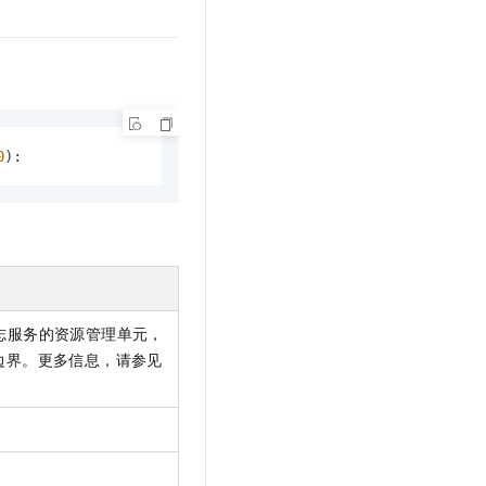
文戏情感细腻自然，动作戏激烈拳拳到肉，实现更强表演能力
支持中英文自由切换，具备更强的噪声鲁棒性
云聚AI 严选权益
SSL 证书
，一键激活高效办公新体验
精选AI产品，从模型到应用全链提效
堡垒机
AI 用量加速计划
应用
防火墙
、识别商机，让客服更高效、服务更出色。
新老同享，达量后返
千问办公
主机安全
NEW
0
):
的智能体编程平台
一站式AI生产力平台
AI 应用及服务市场
伶鹊
企业级人与Agent协作平台，接入和调度多个数字员工
智能客服平台，对话机器人、对话分析、智能外呼
AI 应用
大模型服务平台百炼 - 全妙
大模型
应用创作平台
多模态内容创作工具，已接入 DeepSeek
自然语言处理
是日志服务的资源管理单元，
边界。更多信息，请参见
数据标注
机器学习
息提取
与 AI 智能体进行实时音视频通话
从文本、图片、视频中提取结构化的属性信息
构建支持视频理解的 AI 音视频实时通话应用