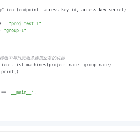
gClient(endpoint, access_key_id, access_key_secret)

e = 
"proj-test-1"
= 
"group-1"
机器组中与日志服务连接正常的机器
lient.list_machines(project_name, group_name)

print()

 == 
'__main__'
:
