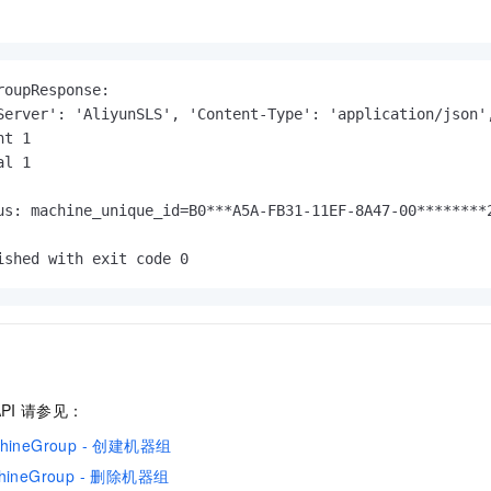
roupResponse:

Server': 'AliyunSLS', 'Content-Type': 'application/json'
t 1

l 1

us: machine_unique_id=B0***A5A-FB31-11EF-8A47-00********2
PI
请参见：
chineGroup - 创建机器组
chineGroup - 删除机器组