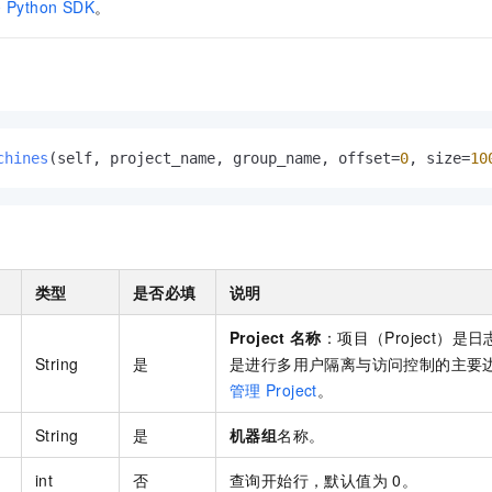
服务生态伙伴
务
Python SDK
。
视觉 Coding、空间感知、多模态思考等全面升级
1M上下文，专为长程任务能力而生
云工开物
企业应用
Night Plan 支持 Qwen 3.8-Max
AI 办公
NEW
Red Hat
30+ 款产品免费体验
夜间 5 折，Qwen/Meoo/TokenPlan 客户专享
AI智能应用
科研合作
ERP
堂（旗舰版）
SUSE
智能客服
AI 应用构建
大模型原生
CRM
2个月
自动承接线索
建站小程序
Qoder
大模型服务平台百炼-应用模版
OA 办公系统
HOT
NEW
chines
(
self, project_name, group_name, offset=
0
, size=
10
面向真实软件
个人版上线、团队版降价；千问3.8-Max首发发尝鲜
丰富多元化的应用模版和解决方案
力提升
财税管理
模板建站
万有无界
大模型服务平台百炼-智能体
400电话
定制建站
的模型效果
灵活可视化地构建企业级 Agent
方案
广告营销
模板小程序
秒悟
人工智能平台 PAI
类型
是否必填
说明
定制小程序
云端极速 AI 
新一代 AI 视频生成模型，深度适配广告营销等场景
AI Native 的算法工程平台，一站式完成建模、训练、推理服务部署
Project
名称
：项目（Project）
APP 开发
String
是
是进行多用户隔离与访问控制的主要
建站系统
管理
Project
。
String
是
机器组
名称。
AI 应用
10分钟微调：让0.6B模型媲美235B模型
多模态数据信
依托云原生高可用架构,实现Dify私有化部署
用1%尺寸在特定领域达到大模型90%以上效果
int
否
查询开始行，默认值为 0。