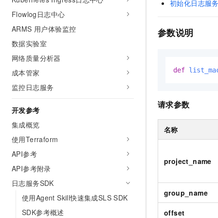
初始化日志服
AI 产品 免费试用
网络
安全
云开发大赛
Flowlog日志中心
Tableau 订阅
1亿+ 大模型 tokens 和 
可观测
入门学习赛
ARMS 用户体验监控
中间件
参数说明
AI空中课堂在线直播课
140+云产品 免费试用
大模型服务
数据实验室
上云与迁云
产品新客免费试用，最长1
数据库
网络质量分析器
生态解决方案
千问AI平台-Token Plan
企业出海
大模型ACA认证体验
大数据计算
def
list_ma
成本管家
助力企业全员 AI 认知与能
行业生态解决方案
监控日志服务
政企业务
媒体服务
千问AI平台-模型体验
开发者生态解决方案
请求参数
在线体验全尺寸、多种模态
开发参考
企业服务与云通信
AI 开发和 AI 应用解决
Happy 系列大模型
集成概览
名称
域名与网站
使用Terraform
终端用户计算
API参考
project_name
API参考附录
Serverless
大模型解决方案
日志服务SDK
开发工具
group_name
快速部署 Dify，高效搭建 
使用Agent Skill快速集成SLS SDK
迁移与运维管理
SDK参考概述
offset