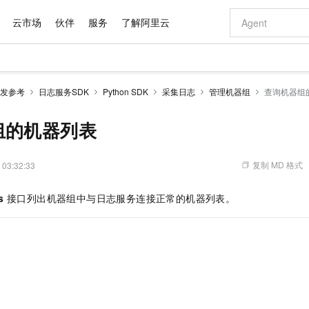
云市场
伙伴
服务
了解阿里云
AI 特惠
数据与 API
成为产品伙伴
企业增值服务
最佳实践
价格计算器
AI 场景体
基础软件
产品伙伴合
阿里云认证
市场活动
配置报价
大模型
发参考
日志服务SDK
Python SDK
采集日志
管理机器组
查询机器组
自助选配和估算价格
新方式
域名与网站
睿译宝，AI翻译排版一步到位
智启 AI 普惠权益
产品生态集成认证中心
企业支持计划
云上春晚
千问官方 MaaS 平台，为开发者和 Agent 而生，新用户赠送 1 亿 + tokens 额度
云服务器 EC
Qwen Aud
AI Coding
阿里云Maa
2026 阿里云
为企业打
数据集
Windows
大模型认证
模型
NEW
NEW
交付可用成果
值低价云产品抢先购
提供智能易用的域名与建站服务
上传文档即自动完成翻译和格式还原
至高享 1亿+免费 tokens，加速 Al 应用落地
安全可靠、弹
智能编程，一键
组的机器列表
产品生态伙伴
专家技术服务
云上奥运之旅
弹性计算合作
阿里云中企出
手机三要素
宝塔 Linux
全部认证
价格优势
有专属领域专家
对象存储 OSS
GLM-5.2：长任务时代开源旗舰模型
阿里云 OPC 创新助力计划
云数据库 RD
即刻拥有 DeepS
AI 电商营销
产品生态伙伴工作台
企业增值服务台
云栖战略参考
云存储合作计
云栖大会
身份实名认证
CentOS
训练营
推动算力普惠，释放技术红利
的大模型服务
最高返9万
多领域专家智能体,一键组建 AI 虚拟交付团队
至高百万元 Token 补贴，加速一人公司成长
稳定、安全、高性价比、高性能的云存储服务
真正可用的 1M 上下文,一次完成代码全链路开发
轻松解锁专属 Dee
从图文生成到
复制 MD 格式
 03:32:33
云上的中国
数据库合作计
活动全景
短信
Docker
图片和
站式影视创作平台
人工智能平台 PAI
Hermes Agent，打造自进化智能体
Token Plan 模型订阅计划
Qoder
5 分钟轻松部署
AI 广告创作
企业成长
大模型
NEW
信息公告
s
接口列出机器组中与日志服务连接正常的机器列表。
看见新力量
云网络合作计
OCR 文字识别
JAVA
级电脑
证享300元代金券
可视化编排打通从文字构思到成片全链路闭环
一站式AI开发、训练和推理服务
自主进化，持久记忆，越用越聪明
Qwen3.8-Max 首发尝鲜，限时加量 10 倍，夜间低至2折
面向真实软件
图文、视频一
Kimi-K3
HappyHors
NEW
魔搭 Mode
loud
服务实践
官网公告
Kimi 最新旗舰模型，长程编程与推理利器
让文字生成流
金融模力时刻
Salesforce O
版
发票查验
全能环境
Qoder CN
Claude Code + GStack 打造工程团队
千问办公，限时限量积分加倍
云原生数据库 P
低代码高效构
AI 建站
NEW
作计划
计划
创新中心
魔搭 ModelSc
健康状态
让AI从“聊天伙伴”进化为能干活的“数字员工”
覆盖公网/内网、递归/权威、移动APP等全场景解析服务
安装技能 GStack，拥有专属 AI 工程团队
你的AI工作搭子，覆盖日常办公高频场景
基于千问大模型等，支持代码智能生成、研发智能问答
0 代码专业建
客户案例
天气预报查询
操作系统
Deepseek-v4-pro
HappyHors
态合作计划
：
态智能体模型
旗舰 MoE 大模型，百万上下文与顶尖推理能力
图生视频，流
Compute
同享
容器服务 Kubernetes 版 ACK
万小智 AI 建站低至 15元/月
云防火墙
AI 短剧/漫剧
快递物流查询
WordPress
成为服务伙
高校合作
式云数据仓库
点，立即开启云上创新
提供一站式管理容器应用的 K8s 服务
送.CN域名，送备案服务码
云原生的云上
AI助力短剧
。
GLM-5.2
Wan2.7-T
Ubuntu