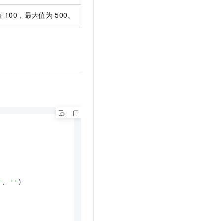
t.diy 一步搞定创意建站
构建大模型应用的安全防护体系
值
100，最大值为
500。
通过自然语言交互简化开发流程,全栈开发支持
通过阿里云安全产品对 AI 应用进行安全防护
'
, 
''
)
