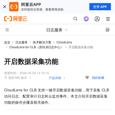
打开 APP
日志服务
日志服务
技术解决方案
CloudLens
首页
CloudLens for CLB（原SLB日志中心）
开启数据采集功能
开启数据采集功能
更新时间：
2026-05-02 14:16:15
复制 MD 格式
我的收藏
产品详情
CloudLens for CLB
支持一键开启数据采集功能，用于采集
CLB
访问日志、配置审计日志和云监控事件。本文介绍开启数据采集
功能的操作步骤及相关操作。