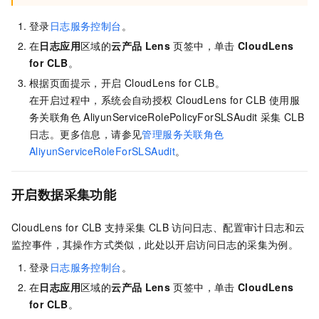
登录
日志服务控制台
。
在
日志应用
区域的
云产品
Lens
页签中，单击
CloudLens
for CLB
。
根据页面提示，开启
CloudLens for CLB
。
在开启过程中，系统会自动授权
CloudLens for CLB
使用服
务关联角色
AliyunServiceRolePolicyForSLSAudit
采集
CLB
日志。更多信息，请参见
管理服务关联角色
AliyunServiceRoleForSLSAudit
。
开启数据采集功能
CloudLens for CLB
支持采集
CLB
访问日志、配置审计日志和云
监控事件，其操作方式类似，此处以开启访问日志的采集为例。
登录
日志服务控制台
。
在
日志应用
区域的
云产品
Lens
页签中，单击
CloudLens
for CLB
。