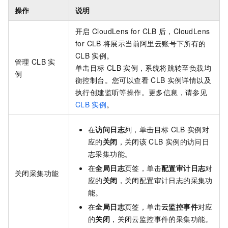
操作
说明
开启
CloudLens for CLB
后，
CloudLens
for CLB
将展示当前阿里云账号下所有的
CLB
实例。
管理
CLB
实
单击目标
CLB
实例，系统将跳转至负载均
例
衡控制台。您可以查看
CLB
实例详情以及
执行创建监听等操作。更多信息，请参见
CLB
实例
。
在
访问日志
列，单击目标
CLB
实例对
应的
关闭
，关闭该
CLB
实例的访问日
志采集功能。
在
全局日志
页签，单击
配置审计日志
对
关闭采集功能
应的
关闭
，关闭配置审计日志的采集功
能。
在
全局日志
页签，单击
云监控事件
对应
的
关闭
，关闭云监控事件的采集功能。