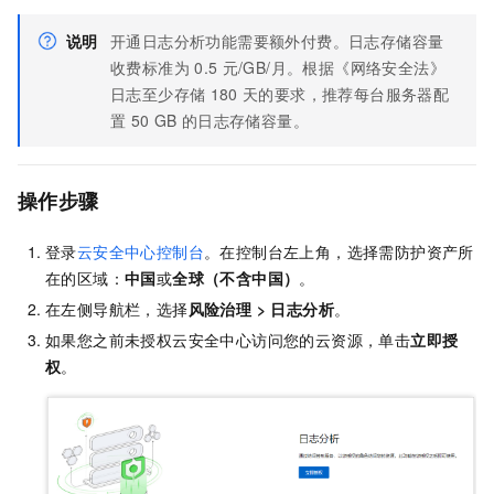
说明
开通日志分析功能需要额外付费。日志存储容量
收费标准为
0.5
元/GB/月
。
根据《网络安全法》
日志至少存储
180
天的要求，推荐每台服务器配
置
50 GB
的日志存储容量。
操作步骤
登录
云安全中心控制台
。在控制台左上角，选择需防护资产所
在的区域：
中国
或
全球（不含中国）
。
在左侧导航栏，选择
风险治理
>
日志分析
。
如果您之前未授权云安全中心访问您的云资源，单击
立即授
权
。