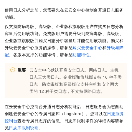
使用日志分析之前，您需要先在云安全中心控制台开通日志服务
功能。
仅支持
防病毒版
、
高级版
、
企业版
和
旗舰版
用户在购买日志分析
容量后使用该功能。
免费版
用户需要升级到
防病毒版
、
高级版
、
企业版
或
旗舰版
并购买日志分析容量后才能使用该功能。购买和
升级云安全中心服务的操作，请参见
购买云安全中心
和
升级与降
配
。各版本支持的功能详情，请参见
功能特性
。
重要
云安全中心默认开启安全日志、网络日志、主机
日志三大类日志。
企业版和旗舰版支持
16
种子类
日志；防病毒版和高级版仅支持主机和安全两大
类的
12
种子类日志，不支持网络日志。
在云安全中心控制台开通日志分析功能后，日志服务会为您自动
创建云安全中心的专属日志库（Logstore）。您可以在
日志服务
控制台
查看专属日志库的信息。日志库限制条件的详细内容请参
见
日志库限制说明
。