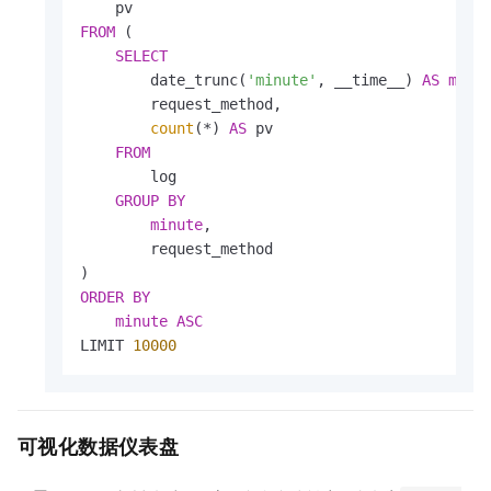
FROM
 (

SELECT
        date_trunc(
'minute'
, __time__) 
AS
minu
        request_method,

count
(
*
) 
AS
 pv

FROM
        log

GROUP
BY
minute
,

        request_method

ORDER
BY
minute
ASC
LIMIT 
10000
可视化数据仪表盘