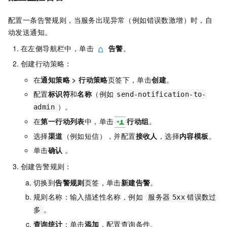
配置一条告警规则，当服务出现异常（例如错误数激增）时，自
动发送通知。
在左侧导航栏中，单击
告警
。
创建行动策略：
在
通知策略
>
行动策略
页签下，单击
创建
。
配置
标识符
和
名称
（例如
send-notification-to-
）。
admin
在
第一行动列表
中，单击
行动组
。
选择
渠道
（例如短信），并配置
接收人
，选择
内容模板
。
单击
确认
。
创建告警规则：
切换到
告警规则
页签，单击
新建告警
。
规则名称：输入描述性名称，例如
服务器
5xx
错误数过
。
多
查询统计
：单击
添加
，配置查询条件。