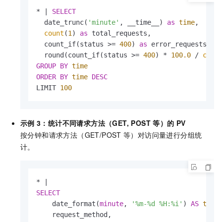
*
|
SELECT
  date_trunc(
'minute'
, __time__) 
as
time
,

count
(
1
) 
as
 total_requests,

  count_if(status 
>=
400
) 
as
 error_requests,

  round(count_if(status 
>=
400
) 
*
100.0
/
coun
GROUP
BY
time
ORDER
BY
time
DESC
LIMIT 
100
示例
3：统计不同请求方法（GET, POST
等）的
PV
按分钟和请求方法（GET/POST
等）对访问量进行分组统
计。
*
|
SELECT
    date_format(
minute
, 
'%m-%d %H:%i'
) 
AS
time
,
    request_method,
