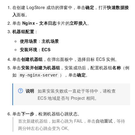
在创建
LogStore
成功的弹窗中，单击
确定
，打开
快速数据接
入
面板。
单击
Nginx - 文本日志
卡片的
立即接入
。
机器组配置
：
使用场景
：
主机场景
安装环境
：
ECS
单击
创建机器组
，在弹出面板中，选择目标
ECS
实例。
单击
安装并创建为机器组
，安装成功后，配置机器组
名称
（例
如
），单击
确定
。
my-nginx-server
说明
如果安装失败或一直处于等待中，请检查
ECS
地域是否与
Project
相同。
单击
下一步
，检测机器组心跳状态。
首次新建机器组，如果心跳为
FAIL，单击
自动重试
，等待
两分钟左右心跳会变为
OK。