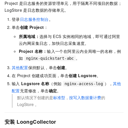
Project
是日志服务的资源管理单元，用于隔离不同项目的数据；
LogStore
是日志数据的存储单元。
登录
日志服务控制台
。
单击
创建
Project
：
所属地域：
选择与
ECS
实例相同的地域，即可通过阿里
云内网采集日志，加快日志采集速度。
Project
名称：
输入一个在阿里云内全局唯一的名称，例
如
。
nginx-quickstart-abc
其他配置
保持默认，单击
创建
。
在
Project
创建成功页面，单击
创建
Logstore
。
输入
Logstore
名称
（例如
），
其他
nginx-access-log
配置
无需修改，单击
确定
。
默认情况下创建的是
标准型
，
按写入数据量计费
的
LogStore 。
安装
LoongCollector