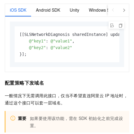
iOS SDK
Android SDK
Unity
Windows SDK
[[SLSNetworkDiagnosis sharedInstance] updateExte
@"key1"
: 
@"value1"
,

@"key2"
: 
@"value2"
}];
配置策略下发域名
一般情况下无需调用此接口，仅当不希望直连阿里云
IP
地址时，
通过这个接口可以套一层域名。
重要
如果要使用该功能，需在
SDK
初始化之前完成设
置。