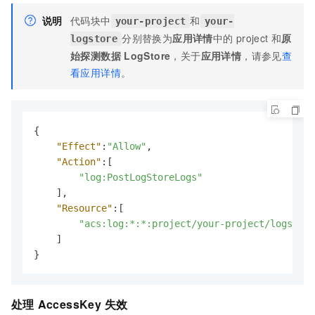
说明
代码块中
和
your-project
your-
分别替换为
应用详情
中的
project
和
原
logstore
始探测数据
LogStore
，关于
应用详情
，请参见
查
看应用详情
。
{
"Effect"
:
"Allow"
,
"Action"
:
[
"log:PostLogStoreLogs"
]
,
"Resource"
:
[
"acs:log:*:*:project/your-project/logstore
]
}
处理
AccessKey
失效