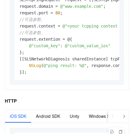
request.domain = 
@"www.example.com"
;

request.port = 
80
//可选参数。
request.context = 
@"<your tcpping context id>"
//可选参数。
request.extention = @{

@"custom_key"
: 
@"custom_value_ios"
};

[[SLSNetworkDiagnosis sharedInstance] tcpPing2:r
NSLog
(
@"ping result: %@"
, response.content);
}];
HTTP
iOS SDK
Android SDK
Unity
Windows SDK