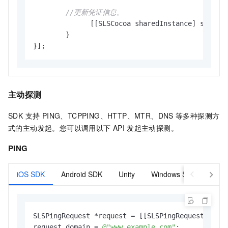
//更新凭证信息。
	      [[SLSCocoa sharedInstance] setCredentials:credentials];

	}

}];
主动探测
SDK 支持 PING、TCPPING、HTTP、MTR、DNS
等多种探测方
式的主动发起。您可以调用以下
API
发起主动探测。
PING
iOS SDK
Android SDK
Unity
Windows SDK
SLSPingRequest *request = [[SLSPingRequest alloc
request.domain = 
@"www.example.com"