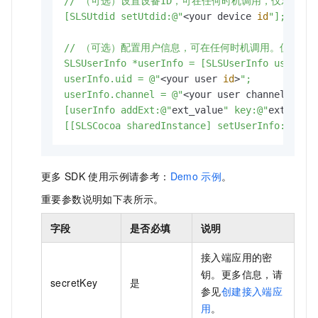
// （可选）设置设备ID，可在任何时机调用，仅对新产
[SLSUtdid setUtdid:@"
<your device 
id
"];

// （可选）配置用户信息，可在任何时机调用。仅对新产
SLSUserInfo *userInfo = [SLSUserInfo userInfo
userInfo.uid = @"
<your user 
id
>
";

userInfo.channel = @"
<your user channel
";

[userInfo addExt:@"
ext_value
" key:@"
ext_key
"]
[[SLSCocoa sharedInstance] setUserInfo:userI
更多
SDK
使用示例请参考：
Demo
示例
。
重要参数说明如下表所示。
字段
是否必填
说明
接入端应用的密
钥。更多信息，请
secretKey
是
参见
创建接入端应
用
。