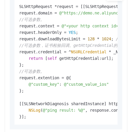
SLSHttpRequest *request = [[SLSHttpRequest alloc
request.domain = 
@"https://demo.ne.aliyuncs.com
//可选参数。
request.context = 
@"<your http context id>"
;

request.headerOnly = 
YES
;

request.downloadBytesLimit = 
128
 * 
1024
; 
// 128
//可选参数，证书检验回调。getHttpCredential的配置
request.credential = ^
NSURLCredential
 * _Nullab
return
 [
self
 getHttpCredential:url];

//可选参数。
request.extention = @{

@"custom_key"
: 
@"custom_value_ios"
};

[[SLSNetworkDiagnosis sharedInstance] http2:requ
NSLog
(
@"ping result: %@"
, response.content);
}];