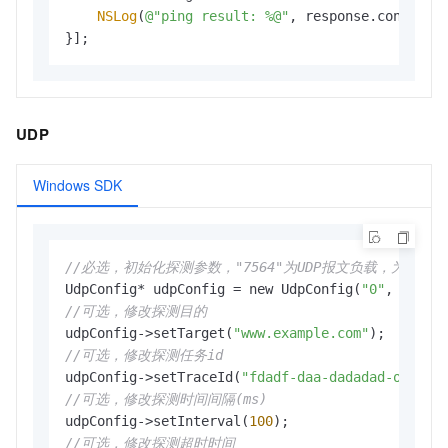
NSLog
(
@"ping result: %@"
, response.content);
}];
UDP
Windows SDK
//必选，初始化探测参数，"7564"为UDP报文负载，为十六进制
UdpConfig* udpConfig = new UdpConfig(
"0"
, 
"www.
//可选，修改探测目的
udpConfig->setTarget(
"www.example.com"
//可选，修改探测任务id
udpConfig->setTraceId(
"fdadf-daa-dadadad-okokok
//可选，修改探测时间间隔(ms)
udpConfig->setInterval(
100
//可选，修改探测超时时间