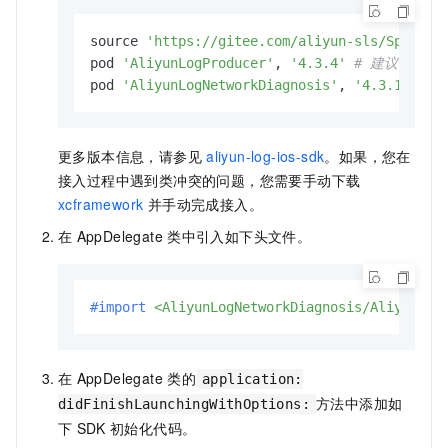
source 
'https://gitee.com/aliyun-sls/Specs.g
pod 
'AliyunLogProducer'
, 
'4.3.4'
# 建议使用最
pod 
'AliyunLogNetworkDiagnosis'
, 
'4.3.17'
#
更多版本信息，请参见
aliyun-log-ios-sdk
。如果，您在
接入过程中遇到类冲突的问题，您需要手动下载
xcframework
并手动完成接入。
在
AppDelegate
类中引入如下头文件。
#import 
<AliyunLogNetworkDiagnosis/AliyunLog
在
AppDelegate
类的
application:
方法中添加如
didFinishLaunchingWithOptions:
下
SDK
初始化代码。