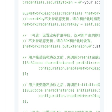
credentials.securityToken = @"
<your accessKe
SLSNetworkDiagnosisCredentials *networkCreden
//secretKey不支持动态更新，请在初始化时指定

networkCredentials.secretKey = self.secretKey
// （可选）设置业务扩展字段。仅对新产生的探测数据生
// 不支持动态更新，请在SDK初始化时设置。

[networkCredentials putExtension:@"
custom_va
// 用户接受隐私协议之前，先调用preInit完成SDK初始
[[SLSCocoa sharedInstance] preInit:credential
	configuration.enableNetworkDiagnosis = YES;

}];

// 用户接受隐私协议之后，再调用initialize完成SD
[[SLSCocoa sharedInstance] initialize:credent
	configuration.enableNetworkDiagnosis = YES;

}];
