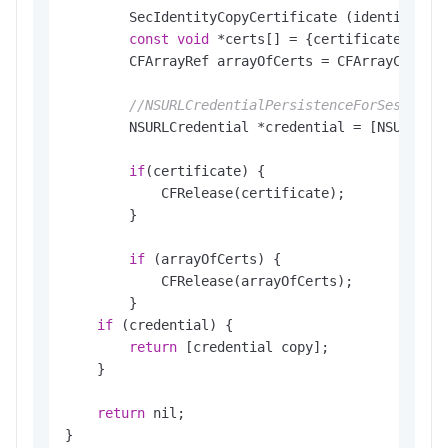
        SecIdentityCopyCertificate (identity, &c
const
void
 *certs[] = {certificate};

        CFArrayRef arrayOfCerts = CFArrayCreate
//NSURLCredentialPersistenceForSe
        NSURLCredential *credential = [NSURLCred
if
(certificate) {

            CFRelease(certificate);

        }

if
 (arrayOfCerts) {

            CFRelease(arrayOfCerts);

        }

if
 (credential) {

return
 [credential copy];

    }

return
 nil;

}