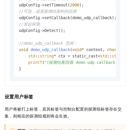
udpConfig->setTimeout(
2000
//可选，设置探测结束时的回调
//发起探测。
udpConfig->Detect();

//demo_udp_callback 范例：
void
demo_udp_callback
(
void
* context, 
char
* jso
std
::
string
* ctx = static_cast<
std
::
string
*>
printf
(
"[探测结果回调 demo-udp-callback] %s, c
}
设置用户标签
用户将被打上标签，若其标签与控制台配置的探测组标签存在交
集，则相应的探测组规则将会生效。