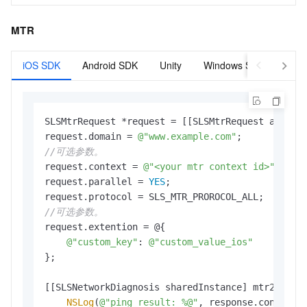
MTR
iOS SDK
Android SDK
Unity
Windows SDK
SLSMtrRequest *request = [[SLSMtrRequest alloc] 
request.domain = 
@"www.example.com"
//可选参数。
request.context = 
@"<your mtr context id>"
;

request.parallel = 
YES
;

//可选参数。
request.extention = @{

@"custom_key"
: 
@"custom_value_ios"
};

[[SLSNetworkDiagnosis sharedInstance] mtr2:reque
NSLog
(
@"ping result: %@"
, response.content);