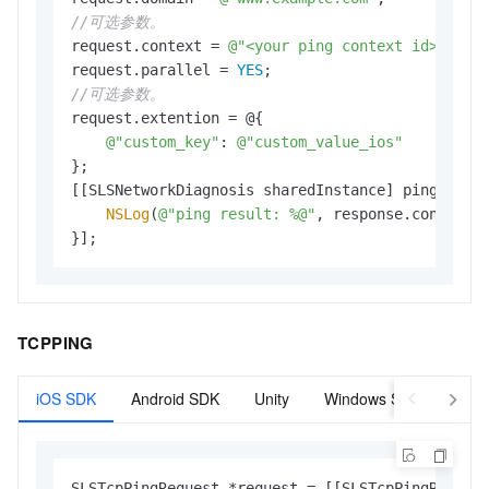
//可选参数。
request.context = 
@"<your ping context id>"
;

request.parallel = 
YES
//可选参数。
request.extention = @{

@"custom_key"
: 
@"custom_value_ios"
};

[[SLSNetworkDiagnosis sharedInstance] ping2:requ
NSLog
(
@"ping result: %@"
, response.content);
}];
TCPPING
iOS SDK
Android SDK
Unity
Windows SDK
SLSTcpPingRequest *request = [[SLSTcpPingRequest