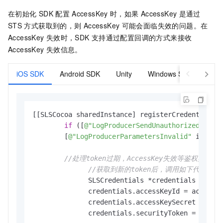
在初始化
SDK
配置
AccessKey
时，如果
AccessKey
是通过
STS
方式获取到的，则
AccessKey
可能会面临失效的问题。在
AccessKey
失效时，SDK
支持通过配置回调的方式来接收
AccessKey
失效信息。
iOS SDK
Android SDK
Unity
Windows SDK
[[SLSCocoa sharedInstance] registerCredentialsC
if
 ([
@"LogProducerSendUnauthorized"
 isEq
      	[
@"LogProducerParametersInvalid"
 isEqual
//处理token过期，AccessKey失效等鉴权类型问
//获取到新的token后，调用如下代码更新t
	      SLSCredentials *credentials = [SLSCredentials credentials];

	      credentials.accessKeyId = accessKeyId;

	      credentials.accessKeySecret = accessKeySecret;

	      credentials.securityToken = secur