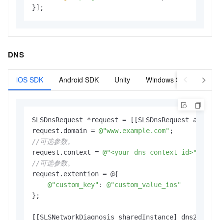
DNS
iOS SDK
Android SDK
Unity
Windows SDK
SLSDnsRequest *request = [[SLSDnsRequest alloc] 
request.domain = 
@"www.example.com"
//可选参数。
request.context = 
@"<your dns context id>"
//可选参数。
request.extention = @{

@"custom_key"
: 
@"custom_value_ios"
};

[[SLSNetworkDiagnosis sharedInstance] dns2:reque