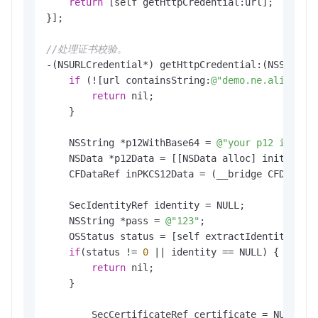
return
 [self getHttpCredential:url];

}];

//处理证书校验。
-(NSURLCredential*) getHttpCredential:(NSString*
if
 (![url containsString:
@"demo.ne.aliyuncs
return
 nil;

    }

    NSString *p12WithBase64 = 
@"your p12 infoma
    NSData *p12Data = [[NSData alloc] initWithB
    CFDataRef inPKCS12Data = (__bridge CFDataRef
    SecIdentityRef identity = NULL;

    NSString *pass = 
@"123"
;

    OSStatus status = [self extractIdentity:inPK
if
(status != 
0
 || identity == NULL) {

return
 nil;

    }

        SecCertificateRef certificate = NULL;
