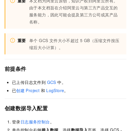
重要
本文档为阿里云原创，知识产权归阿里云所有。
由于本文档旨在介绍阿里云与第三方产品交互的
服务能力，因此可能会提及第三方公司或其产品
名称。
重要
单个 GCS 文件大小不超过 5 GB（压缩文件按压
缩后大小计算）。
前提条件
已上传日志文件到
GCS
中。
已
创建
Project
和
LogStore
。
创建数据导入配置
登录
日志服务控制台
。
单击控制台右侧
接入数据
，选择
数据导入
页签，选择
GCS -