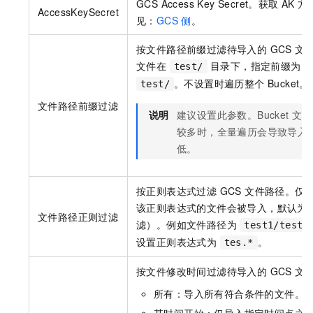
GCS Access Key Secret。获取
AK
方
AccessKeySecret
见：
GCS 侧
。
按文件路径前缀过滤待导入的 GCS 文
文件在
目录下，指定前缀为
test/
。不设置时遍历整个 Bucket。
test/
文件路径前缀过滤
说明
建议设置此参数。Bucket 文
较多时，全量遍历会导致导入
低。
按正则表达式过滤 GCS 文件路径。仅
该正则表达式的文件会被导入，默认为
文件路径正则过滤
滤）。例如文件路径为
test1/test.
设置正则表达式为
。
tes.*
按文件修改时间过滤待导入的 GCS 文
所有：导入所有符合条件的文件。