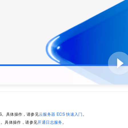
服务生态伙伴
视觉 Coding、空间感知、多模态思考等全面升级
1M上下文，专为长程任务能力而生
云工开物
企业应用
Night Plan 支持 Qwen 3.8-Max
AI 办公
NEW
Red Hat
30+ 款产品免费体验
夜间 5 折，Qwen/Meoo/TokenPlan 客户专享
AI智能应用
科研合作
ERP
堂（旗舰版）
SUSE
智能客服
AI 应用构建
大模型原生
CRM
2个月
自动承接线索
建站小程序
Qoder
大模型服务平台百炼-应用模版
OA 办公系统
HOT
NEW
面向真实软件
个人版上线、团队版降价；千问3.8-Max首发发尝鲜
丰富多元化的应用模版和解决方案
力提升
财税管理
模板建站
万有无界
大模型服务平台百炼-智能体
400电话
定制建站
的模型效果
灵活可视化地构建企业级 Agent
方案
广告营销
模板小程序
秒悟
人工智能平台 PAI
定制小程序
云端极速 AI 
新一代 AI 视频生成模型，深度适配广告营销等场景
AI Native 的算法工程平台，一站式完成建模、训练、推理服务部署
APP 开发
建站系统
AI 应用
10分钟微调：让0.6B模型媲美235B模型
多模态数据信
CS。具体操作，请参见
云服务器
ECS
快速入门
。
依托云原生高可用架构,实现Dify私有化部署
用1%尺寸在特定领域达到大模型90%以上效果
务。具体操作，请参见
开通日志服务
。