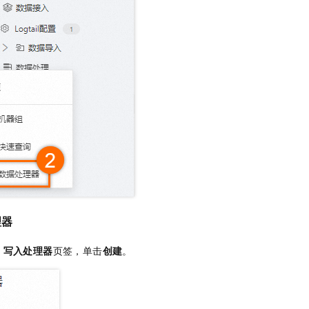
理器
>
写入处理器
页签，单击
创建
。