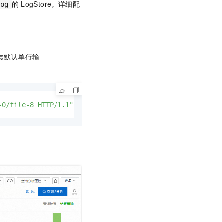
的
LogStore。详细配
log
志默认单行输
-0/file-8 HTTP/1.1"
819
21577
403
73895
 www.test5.com ww