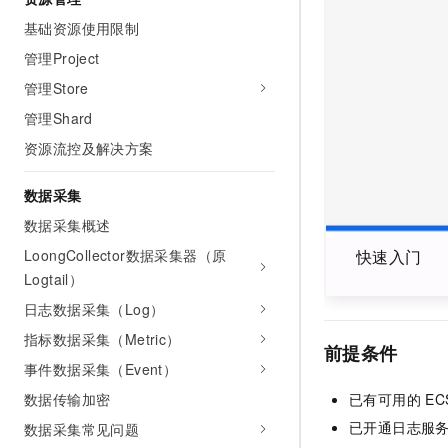
AI 产品 免费试用
网络
安全
云开发大赛
基础资源使用限制
Tableau 订阅
1亿+ 大模型 tokens 和 
管理Project
可观测
入门学习赛
中间件
AI空中课堂在线直播课
140+云产品 免费试用
大模型服务
管理Store
上云与迁云
产品新客免费试用，最长1
数据库
管理Shard
生态解决方案
千问AI平台-Token Plan
企业出海
大模型ACA认证体验
大数据计算
资源流控及解决方案
助力企业全员 AI 认知与能
行业生态解决方案
政企业务
媒体服务
千问AI平台-模型体验
数据采集
开发者生态解决方案
在线体验全尺寸、多种模态
数据采集概述
企业服务与云通信
AI 开发和 AI 应用解决
Happy 系列大模型
LoongCollector数据采集器（原
快速入门
域名与网站
Logtail）
终端用户计算
日志数据采集（Log）
指标数据采集（Metric）
Serverless
前提条件
大模型解决方案
事件数据采集（Event）
开发工具
快速部署 Dify，高效搭建 
已有可用的
E
数据传输加密
已开通日志服
迁移与运维管理
数据采集常见问题