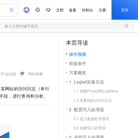
文档
备案
控制台
注册
登录
输入文档关键字查找
验
作计划
器
AI 活动
专业服务
服务伙伴合作计划
开发者社区
加入我们
服务平台百炼
阿里云 OPC 创新助力计划
本页导读
（1）
一站式生成采购清单，支持单品或批量购买
S
可编辑精美 PPT 文稿
S产品伙伴计划（繁花）
峰会
造的大模型服务与应用开发平台
轻量应用服务器
Agency Agents：拥有专属领域专家
AI 生产力先锋
Al MaaS 服务伙伴赋能合作
域名
博文
Careers
至高可申请百万元
操作视频
性可伸缩的云计算服务
 轻松生成专业的 PPT
开启高性价比 AI 编程新体验
先锋实践拓展 AI 生产力的边界
快速构建应用程序和网站，即刻迈出上云第一步
多领域专家智能体,一键组建 AI 虚拟交付团队
Token 补贴，五大权
计划
海大会
伙伴信用分合作计划
商标
问答
社会招聘
前提条件
益加速 OPC 成功
S
帕鲁游戏服务器
数字证书管理服务（原SSL证书）
HappyHorse 打造一站式影视创作平台
飞天发布时刻
HOT
划
备案
电子书
校园招聘
方案概览
联机服务器，轻松开启游戏
视频创作，一键激活电商全链路生产力
全托管，含MySQL、PostgreSQL、SQL Server、MariaDB多引擎
实现全站HTTPS，呈现可信的WEB访问
所见，即是所愿
可视化编排打通从文字构思到成片全链路闭环
我的收藏
产品详情
更多支持
划
公司注册
镜像站
1. Logtail采集日志
视频生成
语音识别与合成
 智能体与工作流应用
短信服务
漫剧工坊：一站式动画创作平台
AI 实训营
将某网站的访问日志（单行
合作伙伴培训与认证
1.1 创建Project和LogStore
划
上云迁移
的智能体编程平台
站生成，高效打造优质广告素材
通过阿里云百炼高效搭建AI应用,助力高效开发
快速生产连贯的高质量长漫剧
从基础到进阶，Agent 创客手把手教你
国内短信简单易用，安全可靠，秒级触达，全球覆盖200+国家和地区。
e-1.1-T2V
Qwen3-TTS-Flash
志字段，进行查询和分析。
lScope
我要反馈
查询合作伙伴
1.2 采集Nginx访问日志
畅细腻的高质量视频
离线语音合成大模型，多语言方言自适应，低延迟高稳定
n Alibaba Cloud ISV 合作
代维服务
olarDB
建企业门户网站
大数据开发治理平台 DataWorks
10 分钟搭建微信、支付宝小程序
2. 配置写入处理器
创新加速
ope
登录合作伙伴管理后台
我要建议
站，无忧落地极速上线
以可视化方式快速构建移动和 PC 门户网站
100%兼容MySQL、PostgreSQL，兼容Oracle，支持集中和分布式
高效部署网站，快速应用到小程序
Data Agent 驱动的一站式 Data+AI 开发治理平台
e-1.1-I2V
Cosyvoice-V3-Flash
2.1 进入数据处理器页
安全
畅自然，细节丰富
高表现力语音合成大模型，语音克隆听感自然
我要投诉
上云场景组合购
伴
2.2 创建写入处理器
边界网络安全防护产品
漫剧创作，剧本、分镜、视频高效生成
覆盖90%+业务场景，专享组合折扣价
2V
VPN
Fun-ASR
3. 关联写入处理器