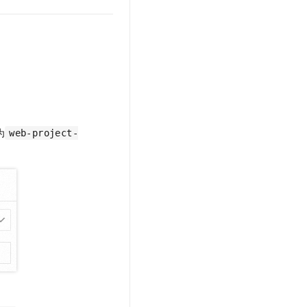
为
web-project-