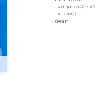
文戏情感细腻自然，动作戏激烈拳拳到肉，实现更强表演能力
支持中英文自由切换，具备更强的噪声鲁棒性
云聚AI 严选权益
SSL 证书
3.1 LogStore关联写入处理器
，一键激活高效办公新体验
精选AI产品，从模型到应用全链提效
堡垒机
3.2 查询和分析
AI 用量加速计划
应用
相关文档
防火墙
、识别商机，让客服更高效、服务更出色。
新老同享，达量后返
千问办公
主机安全
NEW
的智能体编程平台
一站式AI生产力平台
AI 应用及服务市场
伶鹊
企业级人与Agent协作平台，接入和调度多个数字员工
智能客服平台，对话机器人、对话分析、智能外呼
AI 应用
大模型服务平台百炼 - 全妙
大模型
应用创作平台
多模态内容创作工具，已接入 DeepSeek
自然语言处理
数据标注
机器学习
息提取
与 AI 智能体进行实时音视频通话
从文本、图片、视频中提取结构化的属性信息
构建支持视频理解的 AI 音视频实时通话应用