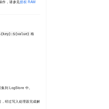
操作，请参见
授权
RAM
t.diy 一步搞定创意建站
构建大模型应用的安全防护体系
通过自然语言交互简化开发流程,全栈开发支持
通过阿里云安全产品对 AI 应用进行安全防护
格
${key}:${value}
采集到
LogStore
中。
前，经过写入处理器完成解