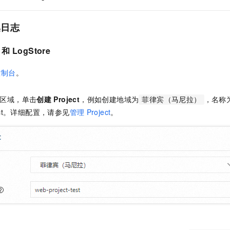
集日志
和
LogStore
控制台
。
区域，单击
创建
Project
，例如创建地域为
，名称
菲律宾（马尼拉）
ject。详细配置，请参见
管理
Project
。
e。