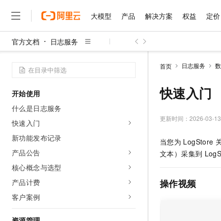
大模型
产品
解决方案
权益
定价
官方文档
日志服务
大模型
产品
解决方案
权益
定价
云市场
伙伴
服务
了解阿里云
精选产品
精选解决方案
普惠上云
产品定价
精选商城
成为销售伙伴
售前咨询
为什么选择阿里云
千问AI平台
日志服务
数
首页
了解云产品的定价详情
大模型服务平台百炼
睿译宝，AI翻译排版一
普惠上云 官方力荐
分销伙伴
在线服务
网站建设
什么是云计算
大
大模型服务与应用平台
上传文档即自动完成翻译和
云服务器38元/年起，超
快速入门
开始使用
咨询伙伴
多端小程序
技术领先
云上成本管理
售后服务
千问大模型
GLM-5.2：长任务时代
官方推荐返现计划
大模型
什么是日志服务
大模型
精选产品
精选解决方案
Salesforce 国际版订阅
稳定可靠
管理和优化成本
多元化、高性能、安全可靠
推荐新用户得奖励，单订单
更新时间：
2026-03-13
销售伙伴合作计划
快速入门
自助服务
友盟天域
安全合规
人工智能与机器学习
AI
文本生成
无影云电脑
Hermes Agent，打造
云工开物
新功能发布记录
当您为
LogStore
无影生态合作计划
在线服务
观测云
分析师报告
随时随地安全接入的云上超
自主进化，持久记忆，越用
高校专属算力普惠，学生认
计算
互联网应用开发
产品公告
Qwen3.8-Max
文本）采集到
Lo
HOT
Salesforce On Alibaba C
工单服务
智能体时代全能旗舰模型
Tuya 物联网平台阿里云
研究报告与白皮书
核心概念与选型
云解析DNS
快速拥有专属 OpenClaw
Consulting Partner 合
大数据
容器
免费试用
短信专区
产品计费
操作视频
蓝凌 OA
Qwen3.7-Plus
AI 大模型销售与服务生
现代化应用
存储
天池大赛
能看、能想、能动手的多模
客户案例
云原生大数据计算服务 Max
解决方案免费试用 新老
电子合同
面向分析的企业级SaaS模
最高领取价值200元试用
安全
网络与CDN
AI 算法大赛
Qwen3-VL-Plus
畅捷通
资源管理