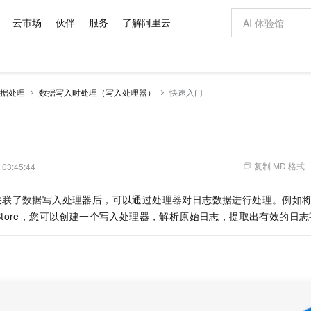
云市场
伙伴
服务
了解阿里云
AI 特惠
数据与 API
成为产品伙伴
企业增值服务
最佳实践
价格计算器
AI 场景体
基础软件
产品伙伴合
阿里云认证
市场活动
配置报价
大模型
据处理
数据写入时处理（写入处理器）
快速入门
自助选配和估算价格
步到位
域名与网站
智启 AI 普惠权益
产品生态集成认证中心
企业支持计划
云上春晚
Qwen Audio：打造专属 AI 语音助手
千问官方 MaaS 平台，为开发者和 Agent 而生，新用户赠送 1 亿 + tokens 额度
云服务器 EC
一句话生成原生
AI Coding
阿里云Maa
2026 阿里云
为企业打
数据集
Windows
大模型认证
模型
NEW
NEW
格式还原
值低价云产品抢先购
提供智能易用的域名与建站服务
至高享 1亿+免费 tokens，加速 Al 应用落地
Qwen-Audio-3.0-Realtime 端到端实时语音角色扮演
安全可靠、弹
输入一句话想法,
智能编程，一键
产品生态伙伴
专家技术服务
云上奥运之旅
弹性计算合作
阿里云中企出
手机三要素
宝塔 Linux
全部认证
价格优势
开源旗舰模型
对象存储 OSS
即刻拥有 DeepSeek-V4-Pro
阿里云 OPC 创新助力计划
云数据库 RD
一键部署幻兽
AI 电商营销
产品生态伙伴工作台
企业增值服务台
云栖战略参考
云存储合作计
云栖大会
身份实名认证
CentOS
训练营
推动算力普惠，释放技术红利
的大模型服务
最高返9万
真正可用的 1M 上下文,一次完成代码全链路开发
轻松解锁专属 DeepSeek-V4-Pro
至高百万元 Token 补贴，加速一人公司成长
稳定、安全、高性价比、高性能的云存储服务
一键购买专属
从图文生成到
复制 MD 格式
 03:45:44
云上的中国
数据库合作计
活动全景
短信
Docker
图片和
自进化智能体
人工智能平台 PAI
5 分钟轻松部署专属 QwenPaw
Token Plan 模型订阅计划
Qoder
高效搭建 AI
AI 广告创作
企业成长
大模型
NEW
HOT
信息公告
关联了数据写入处理器后，可以通过处理器对日志数据进行处理。例如
看见新力量
云网络合作计
OCR 文字识别
JAVA
级电脑
越聪明
证享300元代金券
一站式AI开发、训练和推理服务
Qwen3.8-Max 首发尝鲜，限时加量 10 倍，夜间低至2折
从聊天伙伴进化为能主动干活的本地数字员工
面向真实软件
图文、视频一
Kimi-K3
HappyHors
gStore，您可以创建一个写入处理器，解析原始日志，提取出有效的日
NEW
魔搭 Mode
loud
服务实践
官网公告
Kimi 最新旗舰模型，长程编程与推理利器
让文字生成流
金融模力时刻
Salesforce O
版
发票查验
全能环境
Qoder CN
Claude Code + GStack 打造工程团队
千问办公，限时限量积分加倍
云原生数据库 P
低代码高效构
AI 建站
NEW
作计划
计划
创新中心
魔搭 ModelSc
健康状态
让AI从“聊天伙伴”进化为能干活的“数字员工”
覆盖公网/内网、递归/权威、移动APP等全场景解析服务
安装技能 GStack，拥有专属 AI 工程团队
你的AI工作搭子，覆盖日常办公高频场景
基于千问大模型等，支持代码智能生成、研发智能问答
0 代码专业建
客户案例
天气预报查询
操作系统
Deepseek-v4-pro
HappyHors
态合作计划
态智能体模型
旗舰 MoE 大模型，百万上下文与顶尖推理能力
图生视频，流
Compute
同享
容器服务 Kubernetes 版 ACK
万小智 AI 建站低至 15元/月
云防火墙
AI 短剧/漫剧
快递物流查询
WordPress
成为服务伙
高校合作
式云数据仓库
点，立即开启云上创新
提供一站式管理容器应用的 K8s 服务
送.CN域名，送备案服务码
云原生的云上
AI助力短剧
GLM-5.2
Wan2.7-T
Ubuntu