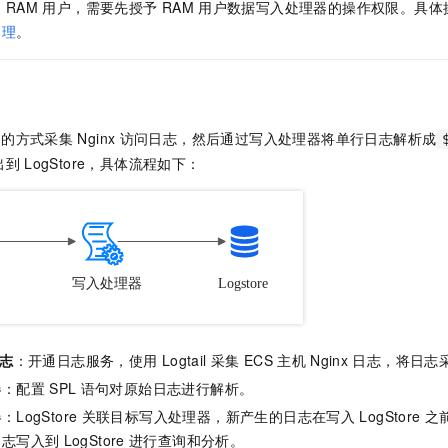
是
RAM
用户，需要先授予
RAM
用户数据写入处理器的操作权限。具体
一个 AI 助手
即刻拥有 DeepSeek-R1 满血版
超强辅助，Bol
处理
。
在企业官网、通讯软件中为客户提供 AI 客服
多种方案随心选，轻松解锁专属 DeepSeek
的方式采集
Nginx
访问日志，然后通过写入处理器将单行日志解析成
出到
LogStore，具体流程如下：
志
：开通日志服务，使用
Logtail
采集
ECS
主机
Nginx
日志，将日志
器
：配置
SPL
语句对原始日志进行解析。
器
：LogStore
关联目标写入处理器，新产生的日志在写入
LogStore
之
日志写入到
LogStore
进行查询和分析。