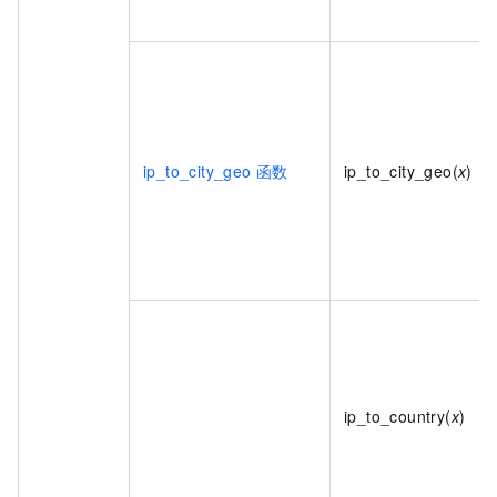
ip_to_city_geo
函数
ip_to_city_geo(
x
)
ip_to_country(
x
)