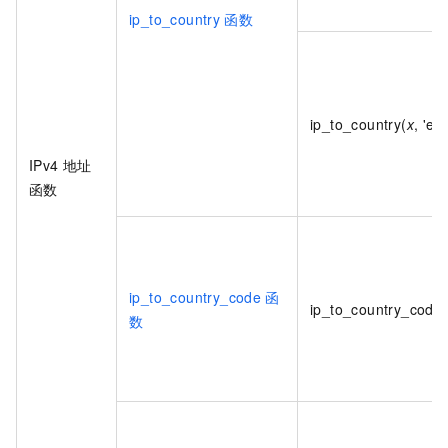
ip_to_country
函数
ip_to_country(
x
, 'en'
IPv4
地址
函数
ip_to_country_code
函
ip_to_country_code(
数