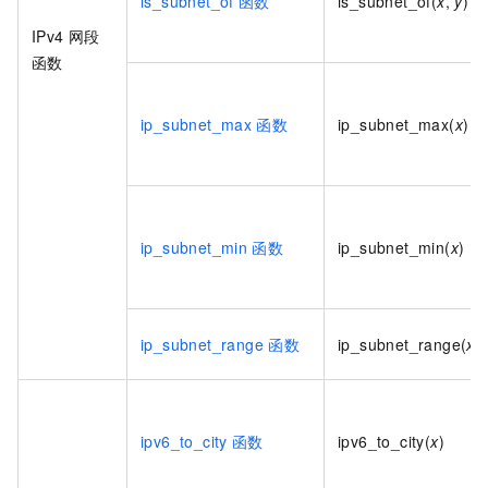
is_subnet_of
函数
is_subnet_of(
x
,
y
)
IPv4
网段
函数
ip_subnet_max
函数
ip_subnet_max(
x
)
ip_subnet_min
函数
ip_subnet_min(
x
)
ip_subnet_range
函数
ip_subnet_range(
x
)
ipv6_to_city
函数
ipv6_to_city(
x
)