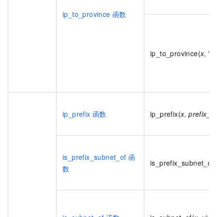
ip_to_province
函数
ip_to_province(
x
, 'e
ip_prefix
函数
ip_prefix(
x
,
prefix_bi
is_prefix_subnet_of
函
is_prefix_subnet_of(
数