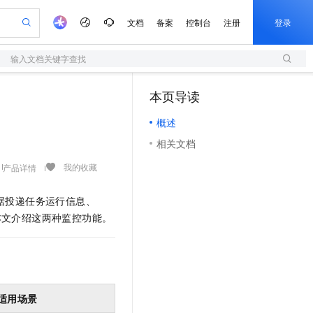
文档
备案
控制台
注册
登录
输入文档关键字查找
验
作计划
器
AI 活动
专业服务
服务伙伴合作计划
开发者社区
加入我们
服务平台百炼
阿里云 OPC 创新助力计划
本页导读
（1）
一站式生成采购清单，支持单品或批量购买
S
io：打造专属 AI 语音助手
S产品伙伴计划（繁花）
峰会
造的大模型服务与应用开发平台
轻量应用服务器
一句话生成原生可编辑精美 PPT 文稿
AI 生产力先锋
Al MaaS 服务伙伴赋能合作
域名
博文
Careers
至高可申请百万元
概述
性可伸缩的云计算服务
开启高性价比 AI 编程新体验
Qwen-Audio-3.0-Realtime 端到端实时语音角色扮演
输入一句话想法, 轻松生成专业的 PPT
先锋实践拓展 AI 生产力的边界
快速构建应用程序和网站，即刻迈出上云第一步
Token 补贴，五大权
计划
海大会
伙伴信用分合作计划
商标
问答
社会招聘
相关文档
益加速 OPC 成功
S
eek-V4-Pro
数字证书管理服务（原SSL证书）
一键部署幻兽帕鲁游戏服务器
飞天发布时刻
HOT
划
备案
电子书
校园招聘
pSeek-V4-Pro
视频创作，一键激活电商全链路生产力
全托管，含MySQL、PostgreSQL、SQL Server、MariaDB多引擎
实现全站HTTPS，呈现可信的WEB访问
一键购买专属联机服务器，轻松开启游戏
所见，即是所愿
我的收藏
产品详情
更多支持
划
公司注册
镜像站
视频生成
语音识别与合成
专属 QwenPaw
短信服务
漫剧工坊：一站式动画创作平台
AI 实训营
HOT
据投递任务运行信息、
合作伙伴培训与认证
划
上云迁移
的智能体编程平台
站生成，高效打造优质广告素材
从聊天伙伴进化为能主动干活的本地数字员工
快速生产连贯的高质量长漫剧
从基础到进阶，Agent 创客手把手教你
国内短信简单易用，安全可靠，秒级触达，全球覆盖200+国家和地区。
e-1.1-T2V
Qwen3-TTS-Flash
本文介绍这两种监控功能。
lScope
我要反馈
查询合作伙伴
畅细腻的高质量视频
离线语音合成大模型，多语言方言自适应，低延迟高稳定
n Alibaba Cloud ISV 合作
代维服务
olarDB
建企业门户网站
大数据开发治理平台 DataWorks
10 分钟搭建微信、支付宝小程序
创新加速
ope
登录合作伙伴管理后台
我要建议
站，无忧落地极速上线
以可视化方式快速构建移动和 PC 门户网站
100%兼容MySQL、PostgreSQL，兼容Oracle，支持集中和分布式
高效部署网站，快速应用到小程序
Data Agent 驱动的一站式 Data+AI 开发治理平台
e-1.1-I2V
Cosyvoice-V3-Flash
安全
畅自然，细节丰富
高表现力语音合成大模型，语音克隆听感自然
我要投诉
上云场景组合购
伴
边界网络安全防护产品
漫剧创作，剧本、分镜、视频高效生成
覆盖90%+业务场景，专享组合折扣价
适用场景
2V
VPN
Fun-ASR