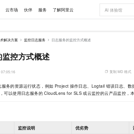
云市场
伙伴
服务
了解阿里云
AI 特惠
数据与 API
成为产品伙伴
企业增值服务
最佳实践
价格计算器
AI 场景体
基础软件
产品伙伴合
阿里云认证
市场活动
配置报价
大模型
术解决方案
监控日志服务
日志服务的监控方式概述
自助选配和估算价格
新方式
域名与网站
睿译宝，AI翻译排版一步到位
智启 AI 普惠权益
产品生态集成认证中心
企业支持计划
云上春晚
千问官方 MaaS 平台，为开发者和 Agent 而生，新用户赠送 1 亿 + tokens 额度
云服务器 EC
Qwen Aud
AI Coding
阿里云Maa
2026 阿里云
为企业打
数据集
Windows
大模型认证
模型
NEW
NEW
交付可用成果
值低价云产品抢先购
提供智能易用的域名与建站服务
上传文档即自动完成翻译和格式还原
至高享 1亿+免费 tokens，加速 Al 应用落地
安全可靠、弹
智能编程，一键
的监控方式概述
产品生态伙伴
专家技术服务
云上奥运之旅
弹性计算合作
阿里云中企出
手机三要素
宝塔 Linux
全部认证
价格优势
有专属领域专家
对象存储 OSS
GLM-5.2：长任务时代开源旗舰模型
阿里云 OPC 创新助力计划
云数据库 RD
即刻拥有 DeepS
AI 电商营销
产品生态伙伴工作台
企业增值服务台
云栖战略参考
云存储合作计
云栖大会
身份实名认证
CentOS
训练营
推动算力普惠，释放技术红利
的大模型服务
最高返9万
多领域专家智能体,一键组建 AI 虚拟交付团队
至高百万元 Token 补贴，加速一人公司成长
稳定、安全、高性价比、高性能的云存储服务
真正可用的 1M 上下文,一次完成代码全链路开发
轻松解锁专属 Dee
从图文生成到
复制 MD 格式
 07:05:16
云上的中国
数据库合作计
活动全景
短信
Docker
图片和
站式影视创作平台
人工智能平台 PAI
Hermes Agent，打造自进化智能体
Token Plan 模型订阅计划
Qoder
5 分钟轻松部署
AI 广告创作
企业成长
大模型
NEW
信息公告
志服务的资源运行状态，例如
Project
操作日志、Logtail
错误日志、数
看见新力量
云网络合作计
OCR 文字识别
JAVA
级电脑
证享300元代金券
可视化编排打通从文字构思到成片全链路闭环
一站式AI开发、训练和推理服务
自主进化，持久记忆，越用越聪明
Qwen3.8-Max 首发尝鲜，限时加量 10 倍，夜间低至2折
面向真实软件
图文、视频一
Kimi-K3
HappyHors
，可以使用日志服务的
CloudLens for SLS
或云监控的云产品监控，
NEW
魔搭 Mode
loud
服务实践
官网公告
Kimi 最新旗舰模型，长程编程与推理利器
让文字生成流
金融模力时刻
Salesforce O
版
发票查验
全能环境
Qoder CN
Claude Code + GStack 打造工程团队
千问办公，限时限量积分加倍
云原生数据库 P
低代码高效构
AI 建站
NEW
作计划
计划
创新中心
魔搭 ModelSc
健康状态
让AI从“聊天伙伴”进化为能干活的“数字员工”
覆盖公网/内网、递归/权威、移动APP等全场景解析服务
安装技能 GStack，拥有专属 AI 工程团队
你的AI工作搭子，覆盖日常办公高频场景
基于千问大模型等，支持代码智能生成、研发智能问答
0 代码专业建
客户案例
天气预报查询
操作系统
Deepseek-v4-pro
HappyHors
态合作计划
态智能体模型
旗舰 MoE 大模型，百万上下文与顶尖推理能力
图生视频，流
Compute
同享
容器服务 Kubernetes 版 ACK
万小智 AI 建站低至 15元/月
云防火墙
AI 短剧/漫剧
快递物流查询
WordPress
成为服务伙
高校合作
式云数据仓库
点，立即开启云上创新
提供一站式管理容器应用的 K8s 服务
送.CN域名，送备案服务码
云原生的云上
AI助力短剧
监控说明
优劣势
GLM-5.2
Wan2.7-T
Ubuntu