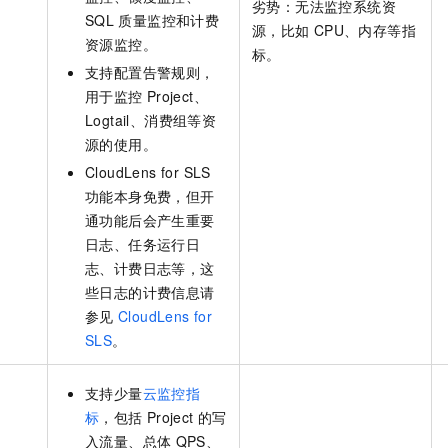
劣势：无法监控系统资
一个 AI 助手
即刻拥有 DeepSeek-R1 满血版
超强辅助，Bol
SQL
质量监控和计费
源，比如
CPU、内存等指
在企业官网、通讯软件中为客户提供 AI 客服
多种方案随心选，轻松解锁专属 DeepSeek
资源监控。
标。
支持配置告警规则，
用于监控
Project、
Logtail、消费组等资
源的使用。
CloudLens for SLS
功能本身免费，但开
通功能后会产生重要
日志、任务运行日
志、计费日志等，这
些日志的计费信息请
参见
CloudLens for
SLS
。
支持少量
云监控指
标
，包括
Project
的写
入流量、总体
QPS、