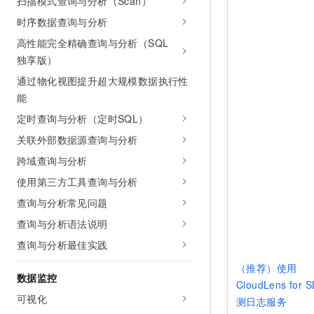
扫描模式查询与分析（Scan）
AI 产品 免费试用
网络
安全
云开发大赛
时序数据查询与分析
Tableau 订阅
1亿+ 大模型 tokens 和 
可观测
入门学习赛
高性能完全精确查询与分析（SQL
中间件
AI空中课堂在线直播课
140+云产品 免费试用
独享版）
大模型服务
上云与迁云
产品新客免费试用，最长1
数据库
通过物化视图提升超大规模数据执行性
生态解决方案
千问AI平台-Token Plan
企业出海
能
大模型ACA认证体验
大数据计算
助力企业全员 AI 认知与能
行业生态解决方案
定时查询与分析（定时SQL）
政企业务
媒体服务
千问AI平台-模型体验
关联外部数据源查询与分析
开发者生态解决方案
在线体验全尺寸、多种模态
企业服务与云通信
跨域查询与分析
AI 开发和 AI 应用解决
Happy 系列大模型
使用第三方工具查询与分析
域名与网站
查询与分析常见问题
终端用户计算
查询与分析语法说明
Serverless
查询与分析最佳实践
大模型解决方案
（推荐）使用
开发工具
数据监控
快速部署 Dify，高效搭建 
CloudLens for 
可视化
迁移与运维管理
测日志服务