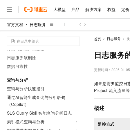
SPL 处理数据最佳实践
大模型
产品
解决方案
权益
定价
数据存储
管理智能存储分层
官方文档
日志服务
大模型
产品
解决方案
权益
定价
云市场
伙伴
服务
了解阿里云
数据防篡改
精选产品
精选解决方案
普惠上云
产品定价
精选商城
成为销售伙伴
售前咨询
为什么选择阿里云
千问AI平台
日志服务
技
首页
存储冗余
了解云产品的定价详情
大模型服务平台百炼
千问办公，解锁你的工作
普惠上云 官方力荐
分销伙伴
在线服务
网站建设
什么是云计算
大
修改与删除日志数据
大模型服务与应用平台
企业级Agent产品，直接
云服务器38元/年起，超
日志服务
咨询伙伴
多端小程序
技术领先
日志服务软删除
云上成本管理
售后服务
千问大模型
Agency Agents：拥
官方推荐返现计划
大模型
大模型
精选产品
精选解决方案
Salesforce 国际版订阅
稳定可靠
数据可靠性
管理和优化成本
多元化、高性能、安全可靠
推荐新用户得奖励，单订单
更新时间：
2026-01-05
销售伙伴合作计划
自助服务
友盟天域
安全合规
人工智能与机器学习
AI
文本生成
查询与分析
无影云电脑
HappyHorse 打造一
云工开物
如果您需要监控日
无影生态合作计划
在线服务
观测云
分析师报告
随时随地安全接入的云上超
高校专属算力普惠，学生认
查询与分析快速指引
计算
互联网应用开发
Qwen3.8-Max
Project
流入流量等
HOT
Salesforce On Alibaba C
工单服务
智能体时代全能旗舰模型
通过AI智能生成查询与分析语句
Tuya 物联网平台阿里云
研究报告与白皮书
云解析DNS
快速拥有专属 OpenClaw
Consulting Partner 合
大数据
容器
免费试用
（Copilot）
短信专区
概述
蓝凌 OA
Qwen3.7-Plus
AI 大模型销售与服务生
现代化应用
存储
SLS Query Skill 智能查询分析日志
天池大赛
能看、能想、能动手的多模
云原生大数据计算服务 Max
解决方案免费试用 新老
电子合同
索引模式查询与分析
面向分析的企业级SaaS模
最高领取价值200元试用
安全
监控方式
网络与CDN
AI 算法大赛
Qwen3-VL-Plus
畅捷通