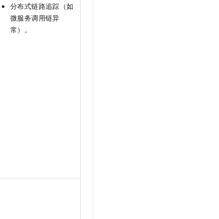
t.diy 一步搞定创意建站
构建大模型应用的安全防护体系
分布式链路追踪（如
通过自然语言交互简化开发流程,全栈开发支持
通过阿里云安全产品对 AI 应用进行安全防护
微服务调用链异
常）。