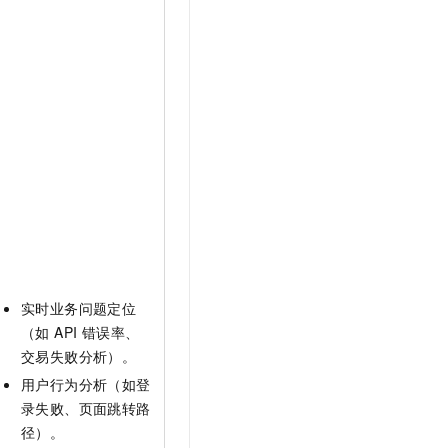
文戏情感细腻自然，动作戏激烈拳拳到肉，实现更强表演能力
支持中英文自由切换，具备更强的噪声鲁棒性
云聚AI 严选权益
SSL 证书
，一键激活高效办公新体验
精选AI产品，从模型到应用全链提效
堡垒机
AI 用量加速计划
应用
防火墙
、识别商机，让客服更高效、服务更出色。
新老同享，达量后返
千问办公
主机安全
NEW
的智能体编程平台
一站式AI生产力平台
AI 应用及服务市场
伶鹊
企业级人与Agent协作平台，接入和调度多个数字员工
智能客服平台，对话机器人、对话分析、智能外呼
AI 应用
大模型服务平台百炼 - 全妙
大模型
应用创作平台
多模态内容创作工具，已接入 DeepSeek
自然语言处理
实时业务问题定位
（如 API 错误率、
数据标注
交易失败分析）。
机器学习
用户行为分析（如登
息提取
与 AI 智能体进行实时音视频通话
录失败、页面跳转路
从文本、图片、视频中提取结构化的属性信息
构建支持视频理解的 AI 音视频实时通话应用
径）。