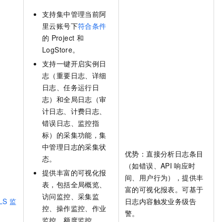
服务生态伙伴
视觉 Coding、空间感知、多模态思考等全面升级
1M上下文，专为长程任务能力而生
云工开物
企业应用
Night Plan 支持 Qwen 3.8-Max
AI 办公
NEW
支持集中管理当前阿
Red Hat
30+ 款产品免费体验
夜间 5 折，Qwen/Meoo/TokenPlan 客户专享
AI智能应用
科研合作
里云账号下
符合条件
ERP
堂（旗舰版）
SUSE
的
Project
和
智能客服
AI 应用构建
大模型原生
CRM
LogStore。
2个月
自动承接线索
建站小程序
支持一键开启实例日
Qoder
大模型服务平台百炼-应用模版
OA 办公系统
HOT
NEW
面向真实软件
志（重要日志、详细
个人版上线、团队版降价；千问3.8-Max首发发尝鲜
丰富多元化的应用模版和解决方案
力提升
财税管理
模板建站
日志、任务运行日
万有无界
大模型服务平台百炼-智能体
志）和全局日志（审
400电话
定制建站
的模型效果
灵活可视化地构建企业级 Agent
计日志、计费日志、
方案
广告营销
模板小程序
错误日志、监控指
秒悟
人工智能平台 PAI
标）的采集功能，集
定制小程序
云端极速 AI 
新一代 AI 视频生成模型，深度适配广告营销等场景
AI Native 的算法工程平台，一站式完成建模、训练、推理服务部署
中管理日志的采集状
APP 开发
优势：直接分析日志条目
态。
（如错误、API
响应时
建站系统
提供丰富的可视化报
间、用户行为），提供丰
表，包括全局概览、
富的可视化报表。可基于
访问监控、采集监
AI 应用
10分钟微调：让0.6B模型媲美235B模型
多模态数据信
SLS
监
日志内容触发业务级告
依托云原生高可用架构,实现Dify私有化部署
用1%尺寸在特定领域达到大模型90%以上效果
控、操作监控、作业
警。
监控、额度监控、