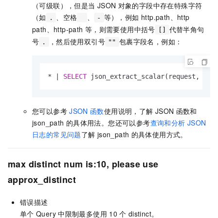
（可级联），但是当
JSON
对象的字段中存在特殊字符
（如
、空格
、
等），例如 http.path、http
.
-
path、http-path
等，则需要使用中括号
代替半角句
[]
号
，然后使用双引号
包裹字段名，例如：
.
""
*
|
SELECT
 json_extract_scalar(request, 
'$[
您可以参考
JSON
函数
使用说明，了解
JSON
函数和
json_path
的具体用法。您还可以参考
查询和分析
JSON
日志的常见问题
了解
json_path
的具体使用方式。
max distinct num is:10, please use
approx_distinct
错误描述
单个
Query
中限制最多使用
10
个
distinct。