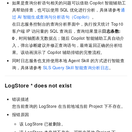
如果是查询分析语句相关的问题可以借助
Copilot
智能辅助工
具帮助排查，也可以使用
SQL
优化进行分析，具体请参考
通
过
AI
智能生成查询与分析语句（Copilot）
。
在日志服务控制台的查询分析界面中，执行按天统计 Top10
客户端 IP 访问量的 SQL 查询后，查询结果显示
日志条数:
0
，时间轴图表无数据点；随后 Copilot 智能辅助工具自动介
入，弹出诊断建议并修正查询语句，最终返回正确的分析结
果。该动画演示了 Copilot 辅助排错的完整流程。
同时日志服务也支持使用本地
Agent Skill
的方式进行智能查
询，具体请参考
SLS Query Skill 智能查询分析日志
。
LogStore * does not exist
错误描述
您当前查询的
LogStore
在当前地域当前
Project
下不存在。
报错原因
该
LogStore
已被删除。