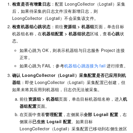
检查是否有增量日志
：配置
LoongCollector（Logtail）采集
后，如果待采集的日志文件没有新增日志，则
LoongCollector（Logtail）不会采集该文件。
检查机器组心跳状态
：前往
资源组
>
机器组
页面，单击目标
机器组名称，在
机器组配置
>
机器组状态
区域，查看
心跳
状
态。
如果心跳为
OK，则表示机器组与日志服务 Project 连接
正常。
如果心跳为
FAIL：参考
机器组心跳连接为
fail
进行排查。
确认
LoongCollector（Logtail）采集配置是否已应用到机
器组
：即使
LoongCollector（Logtail）采集配置已创建，但
如果未将其应用到机器组，日志仍无法被采集。
前往
资源组
>
机器组
页面，单击目标机器组名称，进入
机
器组配置
页面。
在页面中查看
管理配置
，左侧展示
全部
Logtail
配置
，右
侧展示
已生效
Logtail
配置
。如果目标
LoongCollector（Logtail）采集配置已移动到右侧生效区