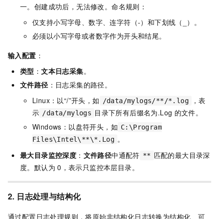
一。创建成功后，无法修改。命名规则：
仅支持小写字母、数字、连字符（-）和下划线（_）。
必须以小写字母或者数字作为开头和结尾。
输入配置
：
类型
：
文本日志采集
。
文件路径
：日志采集的路径。
Linux：以“/”开头，如
，表
/data/mylogs/**/*.log
示
目录下所有后缀名为.Log
的文件。
/data/mylogs
Windows：以盘符开头，如
C:\Program
。
Files\Intel\**\*.Log
最大目录监控深度
：
文件路径
中通配符
匹配的最大目录深
**
度。默认为
0，表示只监控本层目录。
2. 日志处理与结构化
通过配置日志处理规则，将原始非结构化日志转换为结构化、可