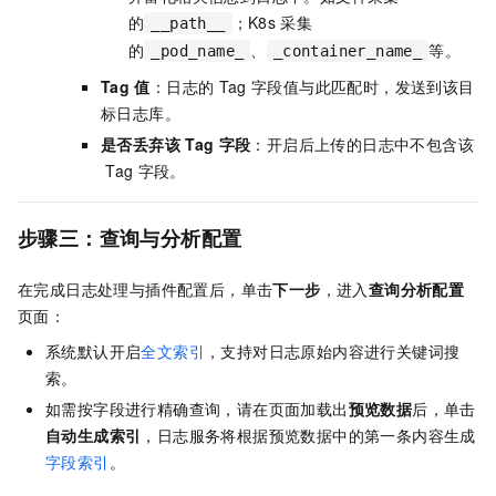
的
；K8s
采集
__path__
的
、
等。
_pod_name_
_container_name_
Tag
值
：日志的
Tag
字段值与此匹配时，发送到该目
标日志库。
是否丢弃该
Tag
字段
：开启后上传的日志中不包含该
Tag
字段。
步骤三：查询与分析配置
在完成日志处理与插件配置后，单击
下一步
，进入
查询分析配置
页面：
系统默认开启
全文索引
，支持对日志原始内容进行关键词搜
索。
如需按字段进行精确查询，请在页面加载出
预览数据
后，单击
自动生成索引
，日志服务将根据预览数据中的第一条内容生成
字段索引
。