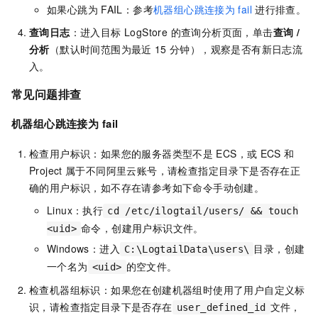
如果心跳为
FAIL：参考
机器组心跳连接为
fail
进行排查。
查询日志
：进入目标 LogStore 的查询分析页面，单击
查询 /
分析
（默认时间范围为最近
15
分钟），观察是否有新日志流
入。
常见问题排查
机器组心跳连接为
fail
检查用户标识：如果您的服务器类型不是
ECS，或
ECS
和
Project
属于不同阿里云账号，请检查指定目录下是否存在正
确的用户标识，如不存在请参考如下命令手动创建。
Linux：执行
cd /etc/ilogtail/users/ && touch
命令，创建用户标识文件。
<uid>
Windows：进入
目录，创建
C:\LogtailData\users\
一个名为
的空文件。
<uid>
检查机器组标识：如果您在创建机器组时使用了用户自定义标
识，请检查指定目录下是否存在
文件，
user_defined_id