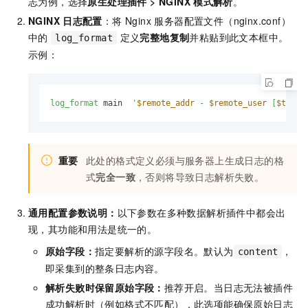
志为例，选择
原生处理插件
>
NGINX
模式解析
。
NGINX
日志配置
：将 Nginx 服务器配置文件（nginx.conf）
中的
定义
完整地复制
并粘贴到此文本框中。
log_format
示例：
log_format
 main  
'
$remote_addr
 - 
$remote_user
 [
$time_
重要
此处的格式定义必须与服务器上生成日志的格
式
完全一致
，否则将导致日志解析失败。
通用配置参数说明：
以下参数在多种数据解析插件中都会出
现，其功能和用法是统一的。
原始字段：
指定要解析的源字段名。默认为
，
content
即采集到的整条日志内容。
解析失败时保留原始字段：
推荐开启。当日志无法被插件
成功解析时（例如格式不匹配），此选项能确保原始日志