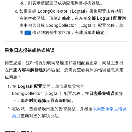
域，则表示该配置已成功应用到目标机器组。
如果目标
LoongCollector（Logtail）采集配置未移动到
右侧生效区域，请单击
修改
，在左侧
全部
Logtail
配置
列
表中勾选目标
LoongCollector（Logtail）配置名称，单
击
移动到右侧生效区域，完成后单击
确定
。
采集日志报错或格式错误
排查思路：这种情况说明网络连接和基础配置正常，问题主要出
在
日志内容
与
解析规则
不匹配。您需要查看具体的错误信息来定
位问题：
在
Logtail
配置
页面，单击采集异常的
LoongCollector（Logtail）配置名称，在
日志采集错误
页签
下，单击
时间选择
设置查询时间。
在
区域，查看错误日志的告警类型，并根据
采集数据常见错误
类型
查询对应的解决办法。