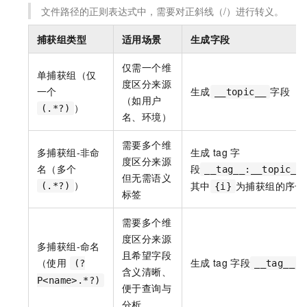
文件路径的正则表达式中，需要对正斜线（/）进行转义。
捕获组类型
适用场景
生成字段
仅需一个维
单捕获组（仅
度区分来源
一个
生成
字段
__topic__
（如用户
）
(.*?)
名、环境）
需要多个维
多捕获组-非命
生成
tag
字
度区分来源
名（多个
段
__tag__:__topic_{
但无需语义
）
其中
为捕获组的序号
(.*?)
{i}
标签
需要多个维
度区分来源
多捕获组-命名
且希望字段
（使用
生成
tag
字段
(?
__tag__:{
含义清晰、
P<name>.*?)
便于查询与
分析