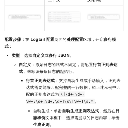
配置步骤：
在
Logtail
配置
页面的
处理配置
区域，开启
多行模
式
：
类型
：选择
自定义
或
多行
JSON
。
自定义
：原始日志的格式不固定，需配置
行首正则表达
式
，来标识每条日志的起始行。
行首正则表达式
：支持自动生成或手动输入，正则表
达式需要能够匹配完整的一行数据，如上述示例中匹
配的正则表达式为
\[\d+-\d+-
。
\w+:\d+:\d+,\d+]\s\[\w+]\s.*
自动生成：单击
自动生成正则表达式
，然后在
日
志样例
文本框中，选择需提取的日志内容，单击
生成正则
。