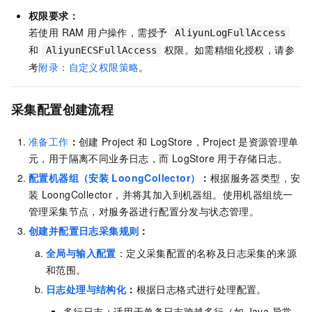
权限要求：
若使用 RAM 用户操作，需授予
AliyunLogFullAccess
和
权限。如需精细化授权，请参
AliyunECSFullAccess
考
附录：自定义权限策略
。
采集配置创建流程
准备工作
：
创建
Project
和
LogStore，Project
是资源管理单
元，用于隔离不同业务日志，而
LogStore
用于存储日志。
配置机器组（安装
LoongCollector）
：
根据服务器类型，安
装
LoongCollector，并将其加入到机器组。使用机器组统一
管理采集节点，对服务器进行配置分发与状态管理。
创建并配置日志采集规则
：
全局与输入配置
：定义采集配置的名称及日志采集的来源
和范围。
日志处理与结构化
：
根据日志格式进行处理配置。
多行日志：适用于单条日志跨越多行（如 Java 异常