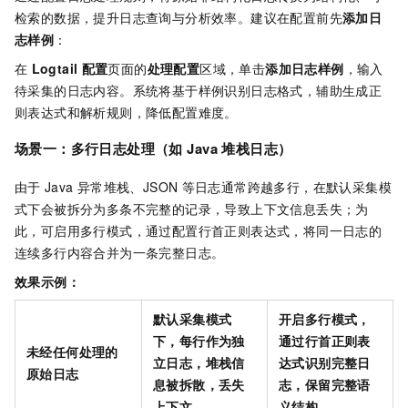
检索的数据，提升日志查询与分析效率。建议在配置前先
添加日
志样例
：
在
Logtail
配置
页面的
处理配置
区域，单击
添加日志样例
，输入
待采集的日志内容。系统将基于样例识别日志格式，辅助生成正
则表达式和解析规则，降低配置难度。
场景一：多行日志处理（如
Java
堆栈日志）
由于
Java
异常堆栈、JSON
等日志通常跨越多行，在默认采集模
式下会被拆分为多条不完整的记录，导致上下文信息丢失；为
此，可启用多行模式，通过配置行首正则表达式，将同一日志的
连续多行内容合并为一条完整日志。
效果示例：
默认采集模式
开启多行模式，
下，每行作为独
通过行首正则表
未经任何处理的
立日志，堆栈信
达式识别完整日
原始日志
息被拆散，丢失
志，保留完整语
上下文
义结构。