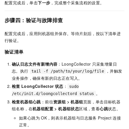
配置完成后，单击
下一步
，完成整个采集流程的设置。
步骤四：验证与故障排查
配置完成后，应用到机器组并保存。等待片刻后，按以下清单进
行验证。
验证清单
确认日志文件有新增内容
：LoongCollector
只采集增量日
志。执行
，并触发
tail -f /path/to/your/log/file
业务操作，确保有新的日志正在写入。
检查
LoongCollector
状态
：
sudo
。
/etc/init.d/loongcollectord status
检查机器组心跳
：前往
资源组
>
机器组
页面，单击目标机器
组名称，在
机器组配置
>
机器组状态
区域，查看
心跳
状态。
如果心跳为
OK，则表示机器组与日志服务 Project 连接
正常。