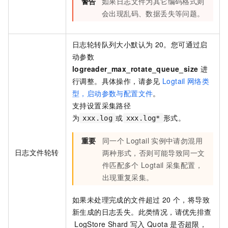
警告
如果日志文件为其它编码格式则
会出现乱码、数据丢失等问题。
日志轮转队列大小默认为
20。您可通过启
动参数
logreader_max_rotate_queue_size
进
行调整。具体操作，请参见
Logtail
网络类
型，启动参数与配置文件
。
支持设置采集路径
为
或
形式。
xxx.log
xxx.log*
重要
同一个
Logtail
实例中请勿混用
日志文件轮转
两种形式，否则可能导致同一文
件匹配多个
Logtail
采集配置，
出现重复采集。
如果未处理完成的文件超过
20
个，将导致
新生成的日志丢失。此类情况，请优先排查
LogStore Shard
写入
Quota
是否超限，