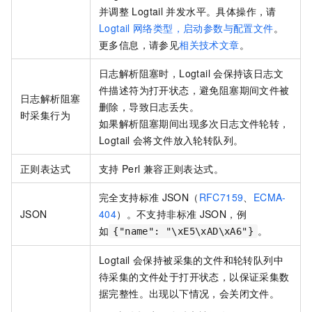
并调整
Logtail
并发水平。具体操作，请
Logtail
网络类型，启动参数与配置文件
。
更多信息，请参见
相关技术文章
。
日志解析阻塞时，Logtail
会保持该日志文
件描述符为打开状态，避免阻塞期间文件被
日志解析阻塞
删除，导致日志丢失。
时采集行为
如果解析阻塞期间出现多次日志文件轮转，
Logtail
会将文件放入轮转队列。
正则表达式
支持
Perl
兼容正则表达式。
完全支持标准
JSON（
RFC7159
、
ECMA-
JSON
404
）。不支持非标准
JSON，例
如
。
{"name": "\xE5\xAD\xA6"}
Logtail
会保持被采集的文件和轮转队列中
待采集的文件处于打开状态，以保证采集数
据完整性。出现以下情况，会关闭文件。