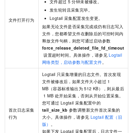
文件超过
5
分钟未被修改。
发生轮转且采集完毕。
Logtail
采集配置发生变更。
文件打开行为
如果无论文件是否采集完成或仍有日志写入
文件，您都希望文件在删除后的可控时间内
释放文件句柄，则您可通过启动参数
force_release_deleted_file_fd_timeout
设置超时时间。具体操作，请参见
Logtail
网络类型，启动参数与配置文件
。
Logtail
只采集增量的日志文件。首次发现
文件被修改后，如果文件大小超过
1
MB（容器标准输出为
512 KB），则从最后
1 MB
处开始采集，否则从开始位置采集。
您可通过
Logtail
采集配置中的
首次日志采集
tail_size_kb
参数调整新文件首次采集的
行为
大小。具体操作，请参见
Logtail
配置（旧
版）
。
如果下发
Logtail
采集配置后，日志文件一