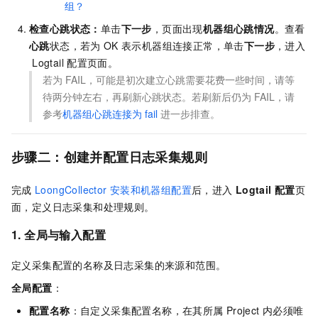
组？
检查心跳状态：
单击
下一步
，页面出现
机器组心跳情况
。查看
心跳
状态，若为
OK
表示机器组连接正常，单击
下一步
，进入
Logtail
配置页面。
若为
FAIL，可能是初次建立心跳需要花费一些时间，请等
待两分钟左右，再刷新心跳状态。若刷新后仍为
FAIL，请
参考
机器组心跳连接为
fail
进一步排查。
步骤二：创建并配置日志采集规则
完成
LoongCollector
安装和机器组配置
后，进入
Logtail
配置
页
面，定义日志采集和处理规则。
1. 全局与输入配置
定义采集配置的名称及日志采集的来源和范围。
全局配置
：
配置名称
：自定义采集配置名称，在其所属
Project
内必须唯