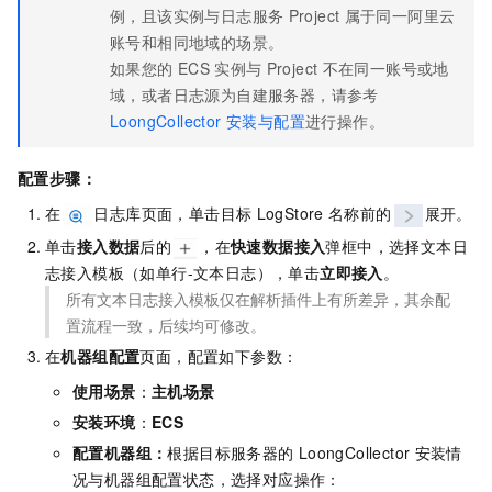
例，且该实例与日志服务
Project
属于同一阿里云
账号和相同地域的场景。
如果您的
ECS
实例与
Project
不在同一账号或地
域，或者日志源为自建服务器，请参考
LoongCollector 安装与配置
进行操作。
配置步骤：
在
日志库页面，单击目标
LogStore
名称前的
展开。
单击
接入数据
后的
，在
快速数据接入
弹框中，选择文本日
志接入模板（如单行-文本日志），单击
立即接入
。
所有文本日志接入模板仅在解析插件上有所差异，其余配
置流程一致，后续均可修改。
在
机器组配置
页面，配置如下参数：
使用场景
：
主机场景
安装环境
：
ECS
配置机器组：
根据目标服务器的
LoongCollector
安装情
况与机器组配置状态，选择对应操作：