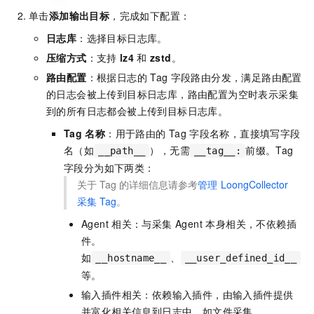
单击
添加输出目标
，完成如下配置：
日志库
：选择目标日志库。
压缩方式
：支持
lz4
和
zstd
。
路由配置
：根据日志的
Tag
字段路由分发，满足路由配置
的日志会被上传到目标日志库，路由配置为空时表示采集
到的所有日志都会被上传到目标日志库。
Tag
名称
：用于路由的
Tag
字段名称，直接填写字段
名（如
），无需
前缀。Tag
__path__
__tag__:
字段分为如下两类：
关于
Tag
的详细信息请参考
管理
LoongCollector
采集
Tag
。
Agent
相关：与采集 Agent 本身相关，不依赖插
件。
如
、
__hostname__
__user_defined_id__
等。
输入插件相关：依赖输入插件，由输入插件提供
并富化相关信息到日志中。如文件采集