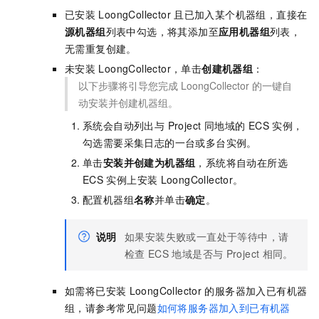
已安装
LoongCollector
且已加入某个机器组，直接在
源机器组
列表中勾选，将其添加至
应用机器组
列表，
无需重复创建。
未安装
LoongCollector，单击
创建机器组
：
以下步骤将引导您完成
LoongCollector
的一键自
动安装并创建机器组。
系统会自动列出与 Project 同地域的 ECS 实例，
勾选需要采集日志的一台或多台实例。
单击
安装并创建为机器组
，系统将自动在所选
ECS
实例上安装
LoongCollector。
配置机器组
名称
并单击
确定
。
说明
如果安装失败或一直处于等待中，请
检查
ECS
地域是否与
Project
相同。
如需将已安装
LoongCollector
的服务器加入已有机器
组，请参考常见问题
如何将服务器加入到已有机器