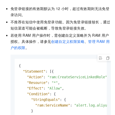
免登录链接的有效期默认为
12
小时，超过有效期则无法免登
录访问。
不推荐在短信中使用免登录功能。因为免登录链接较长，通过
短信渠道可能会被截断，导致免登录链接失效。
若使用
RAM
用户操作时，需创建自定义策略并为
RAM
用户
授权。具体操作，请参见
创建自定义权限策略
、
管理
RAM
用
户的权限
。
{
"Statement"
:
[
{
"Action"
:
"ram:CreateServiceLinkedRole"
,
"Resource"
:
"*"
,
"Effect"
:
"Allow"
,
"Condition"
:
{
"StringEquals"
:
{
"ram:ServiceName"
:
"alert.log.aliyuncs
}