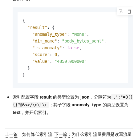
{
"result"
:
{
"anomaly_type"
:
"None"
,
"dim_name"
:
"body_bytes_sent"
,
"is_anomaly"
:
false
,
"score"
:
0
,
"value"
:
"4850.000000"
}
}
索引配置字段
result
的类型设置为
json
，分隔符为
,':"=0[]
；其子字段
anomaly_type
的类型设置为
{}?@&<>/\n\t\r
text
，并开启索引。
上一篇：
如何降低索引流
下一篇：
为什么索引流量费用是读写流量