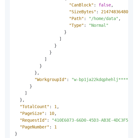
"CanBlock"
:
false
,
"SizeBytes"
:
21474836480
,
"Path"
:
"/home/data"
,
"Type"
:
"Normal"
}
]
}
}
]
}
}
,
"WorkgroupId"
:
"w-bp1ja22kdqphehlj****"
}
]
}
,
"TotalCount"
:
1
,
"PageSize"
:
10
,
"RequestId"
:
"410E6073-66D0-45D3-AB3E-4DC3F5E4**
"PageNumber"
:
1
}