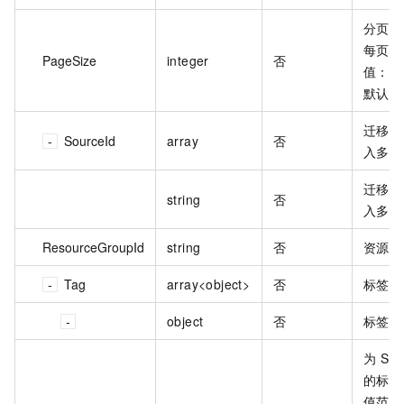
分页查
每页行
PageSize
integer
否
值：5
默认值
迁移源
SourceId
array
否
入多个
迁移源
string
否
入多个
ResourceGroupId
string
否
资源组 
Tag
array<object>
否
标签。
object
否
标签对
为 S
的标签
值范围