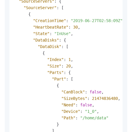
"SourceServers"
:
{
"SourceServer"
:
[
{
"CreationTime"
:
"2019-06-27T02:58:09Z"
,
"HeartbeatRate"
:
30
,
"State"
:
"InUse"
,
"DataDisks"
:
{
"DataDisk"
:
[
{
"Index"
:
1
,
"Size"
:
20
,
"Parts"
:
{
"Part"
:
[
{
"CanBlock"
:
false
,
"SizeBytes"
:
21474836480
,
"Need"
:
false
,
"Device"
:
"1_0"
,
"Path"
:
"/home/data"
}
]