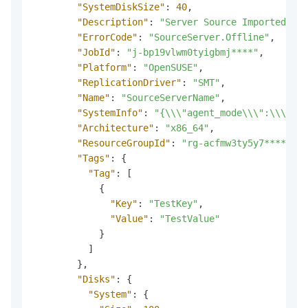
"SystemDiskSize"
:
40
,
"Description"
:
"Server Source Imported By 
"ErrorCode"
:
"SourceServer.Offline"
,
"JobId"
:
"j-bp19vlwm0tyigbmj****"
,
"Platform"
:
"OpenSUSE"
,
"ReplicationDriver"
:
"SMT"
,
"Name"
:
"SourceServerName"
,
"SystemInfo"
:
"{\\\"agent_mode\\\":\\\"da
"Architecture"
:
"x86_64"
,
"ResourceGroupId"
:
"rg-acfmw3ty5y7****"
,
"Tags"
:
{
"Tag"
:
[
{
"Key"
:
"TestKey"
,
"Value"
:
"TestValue"
}
]
}
,
"Disks"
:
{
"System"
:
{