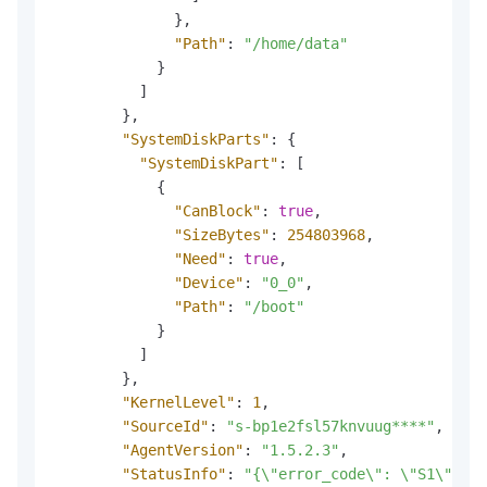
}
,
"Path"
:
"/home/data"
}
]
}
,
"SystemDiskParts"
:
{
"SystemDiskPart"
:
[
{
"CanBlock"
:
true
,
"SizeBytes"
:
254803968
,
"Need"
:
true
,
"Device"
:
"0_0"
,
"Path"
:
"/boot"
}
]
}
,
"KernelLevel"
:
1
,
"SourceId"
:
"s-bp1e2fsl57knvuug****"
,
"AgentVersion"
:
"1.5.2.3"
,
"StatusInfo"
:
"{\"error_code\": \"S1\", \"