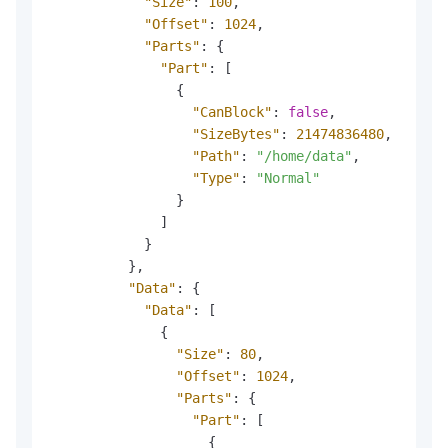
"Size"
:
100
,
"Offset"
:
1024
,
"Parts"
:
{
"Part"
:
[
{
"CanBlock"
:
false
,
"SizeBytes"
:
21474836480
,
"Path"
:
"/home/data"
,
"Type"
:
"Normal"
}
]
}
}
,
"Data"
:
{
"Data"
:
[
{
"Size"
:
80
,
"Offset"
:
1024
,
"Parts"
:
{
"Part"
:
[
{