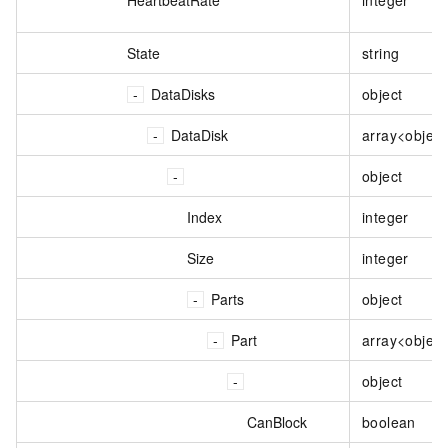
State
string
DataDisks
object
DataDisk
array<object
object
Index
integer
Size
integer
Parts
object
Part
array<object
object
CanBlock
boolean