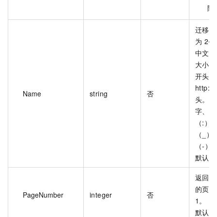
除
迁移源
为 2~
中文字
大小写
开头，
http:/
Name
string
否
头。可
字、半
（:）
（_）
（-）
默认值
返回的
的页码
PageNumber
integer
否
1。
默认值