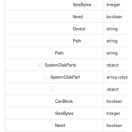
SizeBytes
integer
Need
boolean
Device
string
Path
string
Path
string
SystemDiskParts
object
SystemDiskPart
array<object
object
CanBlock
boolean
SizeBytes
integer
Need
boolean