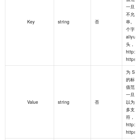
一旦传
不允许
Key
string
否
串。最
个字符
aliyun
头，不
http:
https:
为 S
的标签
值范围
一旦传
Value
string
否
以为空
多支持 
符，不
http:
https: