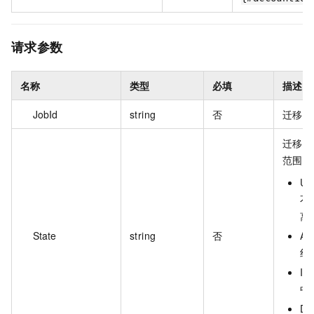
请求参数
名称
类型
必填
描述
JobId
string
否
迁移任
迁移源
范围：
Un
不
离
State
string
否
Av
线
I
中
De