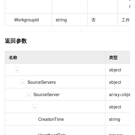
任
WorkgroupId
string
否
工作组 
返回参数
名称
类型
object
SourceServers
object
SourceServer
array<object
object
CreationTime
string
HeartbeatRate
integer