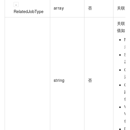
array
否
关联任
RelatedJobType
关联任
值如下
No
未
Se
器
O
迁
string
否
Cr
跨
任
V
VM
任
De