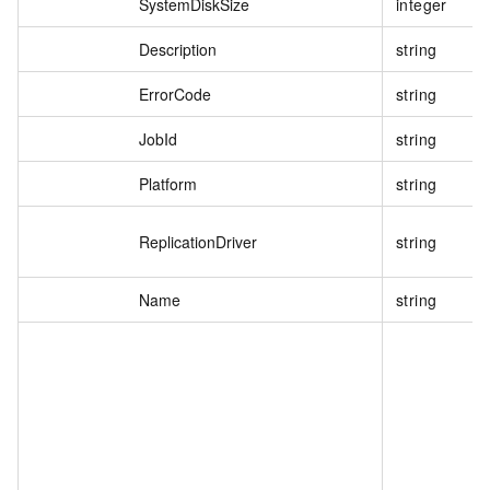
SystemDiskSize
integer
Description
string
ErrorCode
string
JobId
string
Platform
string
ReplicationDriver
string
Name
string