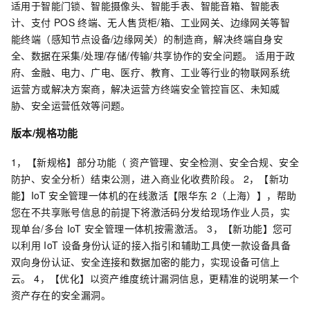
适用于智能门锁、智能摄像头、智能手表、智能音箱、智能表
计、支付
POS
终端、无人售货柜/箱、工业网关、边缘网关等智
能终端（感知节点设备/边缘网关）的制造商，解决终端自身安
全、数据在采集/处理/存储/传输/共享协作的安全问题。 适用于政
府、金融、电力、广电、医疗、教育、工业等行业的物联网系统
运营方或解决方案商，解决运营方终端安全管控盲区、未知威
胁、安全运营低效等问题。
版本/规格功能
1，【新规格】部分功能（ 资产管理、安全检测、安全合规、安全
防护、安全分析）结束公测，进入商业化收费阶段。 2，【新功
能】IoT
安全管理一体机的在线激活【限华东
2（上海）】，帮助
您在不共享账号信息的前提下将激活码分发给现场作业人员，实
现单台/多台
IoT
安全管理一体机按需激活。 3，【新功能】您可
以利用
IoT
设备身份认证的接入指引和辅助工具使一款设备具备
双向身份认证、安全连接和数据加密的能力，实现设备可信上
云。 4，【优化】以资产维度统计漏洞信息，更精准的说明某一个
资产存在的安全漏洞。