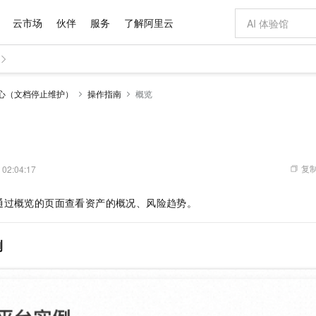
云市场
伙伴
服务
了解阿里云
AI 特惠
数据与 API
成为产品伙伴
企业增值服务
最佳实践
价格计算器
AI 场景体
基础软件
产品伙伴合
阿里云认证
市场活动
配置报价
大模型
中心（文档停止维护）
操作指南
概览
自助选配和估算价格
新方式
域名与网站
睿译宝，AI翻译排版一步到位
智启 AI 普惠权益
产品生态集成认证中心
企业支持计划
云上春晚
千问官方 MaaS 平台，为开发者和 Agent 而生，新用户赠送 1 亿 + tokens 额度
云服务器 EC
AI Coding
阿里云Maa
2026 阿里云
为企业打
数据集
Windows
大模型认证
模型
NEW
交付可用成果
值低价云产品抢先购
提供智能易用的域名与建站服务
上传文档即自动完成翻译和格式还原
至高享 1亿+免费 tokens，加速 Al 应用落地
安全可靠、弹
智能编程，一键
产品生态伙伴
专家技术服务
云上奥运之旅
弹性计算合作
阿里云中企出
手机三要素
宝塔 Linux
全部认证
价格优势
有专属领域专家
对象存储 OSS
GLM-5.2：长任务时代开源旗舰模型
阿里云 OPC 创新助力计划
云数据库 RD
即刻拥有 DeepS
AI 电商营销
产品生态伙伴工作台
企业增值服务台
云栖战略参考
云存储合作计
云栖大会
身份实名认证
CentOS
训练营
推动算力普惠，释放技术红利
的大模型服务
最高返9万
多领域专家智能体,一键组建 AI 虚拟交付团队
至高百万元 Token 补贴，加速一人公司成长
稳定、安全、高性价比、高性能的云存储服务
真正可用的 1M 上下文,一次完成代码全链路开发
轻松解锁专属 Dee
从图文生成到
复制
 02:04:17
云上的中国
数据库合作计
活动全景
短信
Docker
图片和
站式影视创作平台
人工智能平台 PAI
Hermes Agent，打造自进化智能体
Token Plan 模型订阅计划
Qoder
5 分钟轻松部署
AI 广告创作
企业成长
大模型
NEW
信息公告
通过概览的页面查看资产的概况、风险趋势。
看见新力量
云网络合作计
OCR 文字识别
JAVA
级电脑
证享300元代金券
可视化编排打通从文字构思到成片全链路闭环
一站式AI开发、训练和推理服务
自主进化，持久记忆，越用越聪明
Qwen3.8-Max 首发尝鲜，限时加量 10 倍，夜间低至2折
面向真实软件
图文、视频一
Kimi-K3
HappyHors
NEW
魔搭 Mode
loud
服务实践
官网公告
Kimi 最新旗舰模型，长程编程与推理利器
让文字生成流
金融模力时刻
Salesforce O
版
发票查验
全能环境
Qoder CN
Claude Code + GStack 打造工程团队
千问办公，限时限量积分加倍
云原生数据库 P
低代码高效构
AI 建站
NEW
作计划
例
计划
创新中心
魔搭 ModelSc
健康状态
让AI从“聊天伙伴”进化为能干活的“数字员工”
覆盖公网/内网、递归/权威、移动APP等全场景解析服务
安装技能 GStack，拥有专属 AI 工程团队
你的AI工作搭子，覆盖日常办公高频场景
基于千问大模型等，支持代码智能生成、研发智能问答
0 代码专业建
客户案例
天气预报查询
操作系统
Deepseek-v4-pro
HappyHors
态合作计划
态智能体模型
旗舰 MoE 大模型，百万上下文与顶尖推理能力
图生视频，流
Compute
同享
容器服务 Kubernetes 版 ACK
万小智 AI 建站低至 15元/月
云防火墙
AI 短剧/漫剧
快递物流查询
WordPress
成为服务伙
高校合作
式云数据仓库
点，立即开启云上创新
提供一站式管理容器应用的 K8s 服务
送.CN域名，送备案服务码
云原生的云上
AI助力短剧
GLM-5.2
Wan2.7-T
Ubuntu