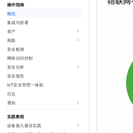
操作指南
AI 产品 免费试用
网络
安全
云开发大赛
Tableau 订阅
1亿+ 大模型 tokens 和 
概览
可观测
入门学习赛
中间件
AI空中课堂在线直播课
集成与部署
140+云产品 免费试用
大模型服务
上云与迁云
产品新客免费试用，最长1
数据库
资产
生态解决方案
千问AI平台-Token Plan
风险
企业出海
大模型ACA认证体验
大数据计算
助力企业全员 AI 认知与能
安全检测
行业生态解决方案
政企业务
媒体服务
千问AI平台-模型体验
网络访问控制
开发者生态解决方案
在线体验全尺寸、多种模态
安全分析
企业服务与云通信
AI 开发和 AI 应用解决
Happy 系列大模型
安全报告
域名与网站
IoT安全管理一体机
终端用户计算
日志
通知
Serverless
大模型解决方案
开发工具
实践教程
快速部署 Dify，高效搭建 
设备接入最佳实践
迁移与运维管理