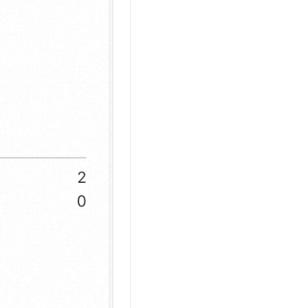
文戏情感细腻自然，动作戏激烈拳拳到肉，实现更强表演能力
支持中英文自由切换，具备更强的噪声鲁棒性
云聚AI 严选权益
SSL 证书
，一键激活高效办公新体验
精选AI产品，从模型到应用全链提效
堡垒机
AI 用量加速计划
应用
防火墙
、识别商机，让客服更高效、服务更出色。
新老同享，达量后返
千问办公
主机安全
NEW
的智能体编程平台
一站式AI生产力平台
AI 应用及服务市场
伶鹊
企业级人与Agent协作平台，接入和调度多个数字员工
智能客服平台，对话机器人、对话分析、智能外呼
AI 应用
大模型服务平台百炼 - 全妙
大模型
应用创作平台
多模态内容创作工具，已接入 DeepSeek
自然语言处理
数据标注
机器学习
息提取
与 AI 智能体进行实时音视频通话
从文本、图片、视频中提取结构化的属性信息
构建支持视频理解的 AI 音视频实时通话应用