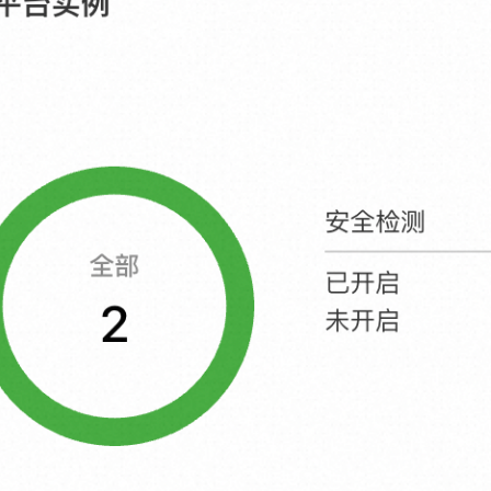
服务生态伙伴
视觉 Coding、空间感知、多模态思考等全面升级
1M上下文，专为长程任务能力而生
云工开物
企业应用
Night Plan 支持 Qwen 3.8-Max
AI 办公
NEW
Red Hat
30+ 款产品免费体验
夜间 5 折，Qwen/Meoo/TokenPlan 客户专享
AI智能应用
科研合作
ERP
堂（旗舰版）
SUSE
智能客服
AI 应用构建
大模型原生
CRM
2个月
自动承接线索
建站小程序
Qoder
大模型服务平台百炼-应用模版
OA 办公系统
HOT
NEW
面向真实软件
个人版上线、团队版降价；千问3.8-Max首发发尝鲜
丰富多元化的应用模版和解决方案
力提升
财税管理
模板建站
万有无界
大模型服务平台百炼-智能体
400电话
定制建站
的模型效果
灵活可视化地构建企业级 Agent
方案
广告营销
模板小程序
秒悟
人工智能平台 PAI
定制小程序
云端极速 AI 
新一代 AI 视频生成模型，深度适配广告营销等场景
AI Native 的算法工程平台，一站式完成建模、训练、推理服务部署
APP 开发
建站系统
AI 应用
10分钟微调：让0.6B模型媲美235B模型
多模态数据信
依托云原生高可用架构,实现Dify私有化部署
用1%尺寸在特定领域达到大模型90%以上效果