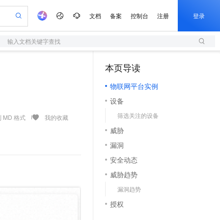
文档
备案
控制台
注册
登录
输入文档关键字查找
验
作计划
器
AI 活动
专业服务
服务伙伴合作计划
开发者社区
加入我们
服务平台百炼
阿里云 OPC 创新助力计划
本页导读
（0）
一站式生成采购清单，支持单品或批量购买
S
S产品伙伴计划（繁花）
峰会
造的大模型服务与应用开发平台
Qwen Audio：打造专属 AI 语音助手
轻量应用服务器
一句话生成原生可编辑精美 PPT 文稿
AI 生产力先锋
Al MaaS 服务伙伴赋能合作
域名
博文
Careers
NEW
至高可申请百万元
物联网平台实例
性可伸缩的云计算服务
开启高性价比 AI 编程新体验
Qwen-Audio-3.0-Realtime 端到端实时语音角色扮演
输入一句话想法, 轻松生成专业的 PPT
先锋实践拓展 AI 生产力的边界
快速构建应用程序和网站，即刻迈出上云第一步
Token 补贴，五大权
计划
海大会
伙伴信用分合作计划
商标
问答
社会招聘
设备
益加速 OPC 成功
S
eek-V4-Pro
数字证书管理服务（原SSL证书）
一键部署幻兽帕鲁游戏服务器
飞天发布时刻
HOT
划
备案
电子书
校园招聘
筛选关注的设备
pSeek-V4-Pro
视频创作，一键激活电商全链路生产力
全托管，含MySQL、PostgreSQL、SQL Server、MariaDB多引擎
实现全站HTTPS，呈现可信的WEB访问
一键购买专属联机服务器，轻松开启游戏
所见，即是所愿
 MD 格式
我的收藏
更多支持
划
公司注册
镜像站
威胁
视频生成
语音识别与合成
专属 QwenPaw
短信服务
漫剧工坊：一站式动画创作平台
AI 实训营
HOT
合作伙伴培训与认证
漏洞
划
上云迁移
的智能体编程平台
站生成，高效打造优质广告素材
从聊天伙伴进化为能主动干活的本地数字员工
快速生产连贯的高质量长漫剧
从基础到进阶，Agent 创客手把手教你
国内短信简单易用，安全可靠，秒级触达，全球覆盖200+国家和地区。
e-1.1-T2V
Qwen3-TTS-Flash
lScope
我要反馈
查询合作伙伴
安全动态
畅细腻的高质量视频
离线语音合成大模型，多语言方言自适应，低延迟高稳定
n Alibaba Cloud ISV 合作
代维服务
olarDB
建企业门户网站
大数据开发治理平台 DataWorks
10 分钟搭建微信、支付宝小程序
威胁趋势
创新加速
ope
登录合作伙伴管理后台
我要建议
站，无忧落地极速上线
以可视化方式快速构建移动和 PC 门户网站
100%兼容MySQL、PostgreSQL，兼容Oracle，支持集中和分布式
高效部署网站，快速应用到小程序
Data Agent 驱动的一站式 Data+AI 开发治理平台
e-1.1-I2V
Cosyvoice-V3-Flash
漏洞趋势
安全
畅自然，细节丰富
高表现力语音合成大模型，语音克隆听感自然
我要投诉
上云场景组合购
伴
授权
边界网络安全防护产品
漫剧创作，剧本、分镜、视频高效生成
覆盖90%+业务场景，专享组合折扣价
2V
VPN
Fun-ASR