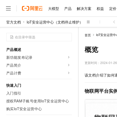
大模型
产品
解决方案
权益
定价
官方文档
IoT安全运营中心（文档停止维护）
大模型
产品
解决方案
权益
定价
云市场
伙伴
服务
了解阿里云
精选产品
精选解决方案
普惠上云
产品定价
精选商城
成为销售伙伴
售前咨询
为什么选择阿里云
千问AI平台
IoT安全运营
首页
了解云产品的定价详情
大模型服务平台百炼
千问办公，解锁你的工作
普惠上云 官方力荐
分销伙伴
在线服务
网站建设
什么是云计算
大
大模型服务与应用平台
企业级Agent产品，直接
云服务器38元/年起，超
概览
产品概述
咨询伙伴
多端小程序
技术领先
云上成本管理
售后服务
千问大模型
Agency Agents：拥
官方推荐返现计划
大模型
新功能发布记录
大模型
精选产品
精选解决方案
Salesforce 国际版订阅
稳定可靠
管理和优化成本
多元化、高性能、安全可靠
推荐新用户得奖励，单订单
更新时间：
2024-01-26
销售伙伴合作计划
产品简介
自助服务
友盟天域
安全合规
人工智能与机器学习
AI
文本生成
无影云电脑
HappyHorse 打造一
云工开物
产品计费
该文档介绍了如何
无影生态合作计划
在线服务
观测云
分析师报告
随时随地安全接入的云上超
高校专属算力普惠，学生认
计算
互联网应用开发
Qwen3.8-Max
HOT
Salesforce On Alibaba C
工单服务
快速入门
智能体时代全能旗舰模型
Tuya 物联网平台阿里云
研究报告与白皮书
云解析DNS
快速拥有专属 OpenClaw
Consulting Partner 合
物联网平台实
大数据
容器
入门指引
免费试用
短信专区
蓝凌 OA
Qwen3.7-Plus
AI 大模型销售与服务生
授权RAM子账号使用IoT安全运营中心
现代化应用
存储
天池大赛
能看、能想、能动手的多模
云原生大数据计算服务 Max
解决方案免费试用 新老
电子合同
购买IoT安全运营中心
面向分析的企业级SaaS模
最高领取价值200元试用
安全
网络与CDN
AI 算法大赛
Qwen3-VL-Plus
畅捷通