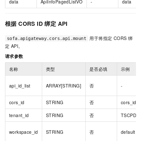
data
ApiInfoPagedListVO
-
data
根据 CORS ID 绑定 API
用于将指定 CORS 绑
sofa.apigateway.cors.api.mount
定 API。
请求参数
名称
类型
是否必填
示例
api_id_list
ARRAY[STRING]
否
-
cors_id
STRING
否
cors_id1
tenant_id
STRING
否
TSCPDI
workspace_id
STRING
否
default