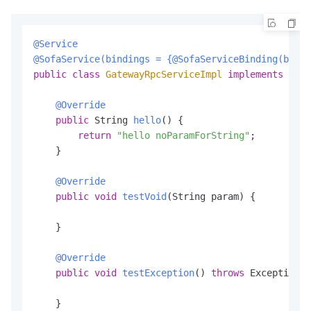
@Service
@SofaService(bindings = {@SofaServiceBinding(bindi
public
class
GatewayRpcServiceImpl
implements
Gate
@Override
public
 String 
hello
()
 {

return
"hello noParamForString"
;

    }

@Override
public
void
testVoid
(String param)
 {

    }

@Override
public
void
testException
()
throws
 Exception {

    }
