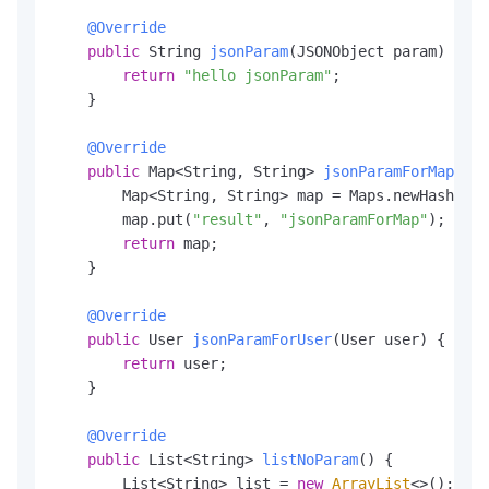
@Override
public
 String 
jsonParam
(JSONObject param)
 {

return
"hello jsonParam"
;

    }

@Override
public
 Map<String, String> 
jsonParamForMap
(JSO
        Map<String, String> map = Maps.newHashMap(
        map.put(
"result"
, 
"jsonParamForMap"
);

return
 map;

    }

@Override
public
 User 
jsonParamForUser
(User user)
 {

return
 user;

    }

@Override
public
 List<String> 
listNoParam
()
 {

        List<String> list = 
new
ArrayList
<>();
