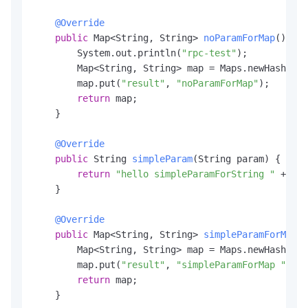
@Override
public
 Map<String, String> 
noParamForMap
()
 {

        System.out.println(
"rpc-test"
);

        Map<String, String> map = Maps.newHashMap(
        map.put(
"result"
, 
"noParamForMap"
);

return
 map;

    }

@Override
public
 String 
simpleParam
(String param)
 {

return
"hello simpleParamForString "
 + par
    }

@Override
public
 Map<String, String> 
simpleParamForMap
(S
        Map<String, String> map = Maps.newHashMap(
        map.put(
"result"
, 
"simpleParamForMap "
 + p
return
 map;

    }
