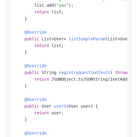
        list.add(
"aaa"
);

return
 list;

    }

@Override
public
 List<User> 
listSimpleParam
(List<User> l
return
 list;

    }

@Override
public
 String 
registryQuestionTest
()
throws
 Un
return
 JSONObject.toJSONString(InetAddress
    }

@Override
public
 User 
user1
(User user)
 {

return
 user;

    }

@Override