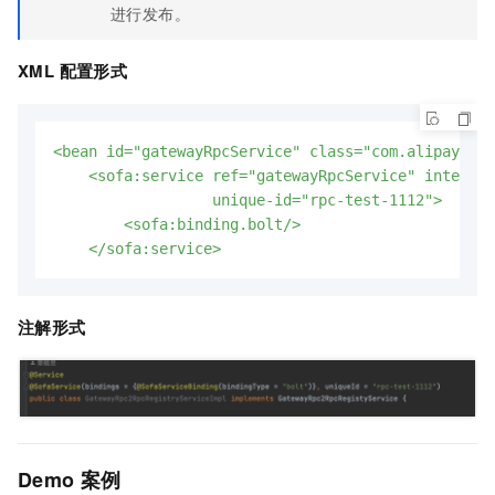
进行发布。
XML 配置形式
<bean
id="gatewayRpcService"
class="com.alipay.gat
<sofa:service
ref="gatewayRpcService"
interfac
unique-id="rpc-test-1112">
<sofa:binding.bolt/>
</sofa:service>
注解形式
Demo 案例