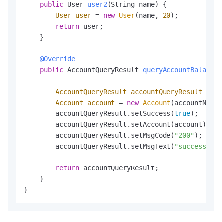
public
 User 
user2
(String name)
 {

User
user
=
new
User
(name, 
20
);

return
 user;

    }

@Override
public
 AccountQueryResult 
queryAccountBalance
(
AccountQueryResult
accountQueryResult
=
ne
Account
account
=
new
Account
(accountNo, 
n
        accountQueryResult.setSuccess(
true
);

        accountQueryResult.setAccount(account);

        accountQueryResult.setMsgCode(
"200"
);

        accountQueryResult.setMsgText(
"success"
);

return
 accountQueryResult;

    }

}  		