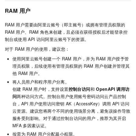
RAM
用户
RAM
用户需要由阿里云账号（即主账号）或拥有管理员权限的
RAM
用户、RAM
角色来创建，且必须在获得授权后才能登录控
制台或使用
API
访问阿里云账号下的资源。
对于
RAM
用户的使用，建议您：
使用阿里云账号创建一个
RAM
用户，并为
RAM
用户授予管
理员权限，后续使用有管理员权限的
RAM
用户创建并管理其
他
RAM
用户。
将人员用户和程序用户分离。
创建
RAM
用户时，支持设置
控制台访问
和
OpenAPI
调用访
问
两种访问方式。控制台用户使用账号密码访问云产品控制
台，API
用户使用访问密钥
AK（AccessKey）调用
API
访问
云资源。建议您将两个不同的使用场景分离，避免误操作导致
服务受到影响。对于通过控制台访问的用户，推荐为其开启
MFA
多因素认证。
按需为
RAM
用户分配最小权限。