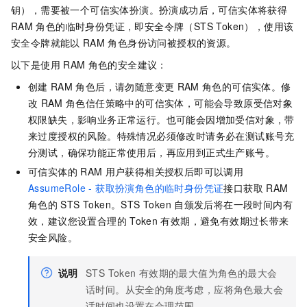
钥），需要被一个可信实体扮演。扮演成功后，可信实体将获得
RAM
角色的临时身份凭证，即安全令牌（STS Token），使用该
安全令牌就能以
RAM
角色身份访问被授权的资源。
以下是使用
RAM
角色的安全建议：
创建
RAM
角色后，请勿随意变更
RAM
角色的可信实体。修
改
RAM
角色信任策略中的可信实体，可能会导致原受信对象
权限缺失，影响业务正常运行。也可能会因增加受信对象，带
来过度授权的风险。特殊情况必须修改时请务必在测试账号充
分测试，确保功能正常使用后，再应用到正式生产账号。
可信实体的
RAM
用户获得相关授权后即可以调用
AssumeRole - 获取扮演角色的临时身份凭证
接口获取
RAM
角色的
STS Token。STS Token
自颁发后将在一段时间内有
效，建议您设置合理的
Token
有效期，避免有效期过长带来
安全风险。
说明
STS Token
有效期的最大值为角色的最大会
话时间。从安全的角度考虑，应将角色最大会
话时间也设置在合理范围。