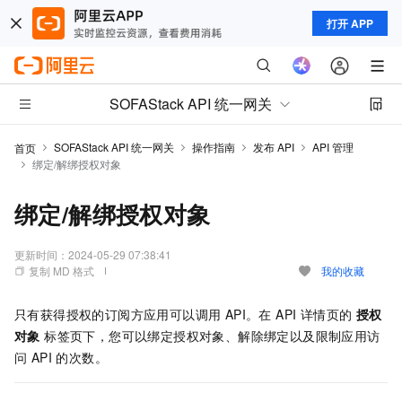
打开 APP
SOFAStack API 统一网关
SOFAStack API 统一网关
操作指南
发布 API
API 管理
首页
绑定/解绑授权对象
绑定/解绑授权对象
更新时间：
2024-05-29 07:38:41
复制 MD 格式
我的收藏
只有获得授权的订阅方应用可以调用 API。在 API 详情页的
授权
对象
标签页下，您可以绑定授权对象、解除绑定以及限制应用访
问 API 的次数。