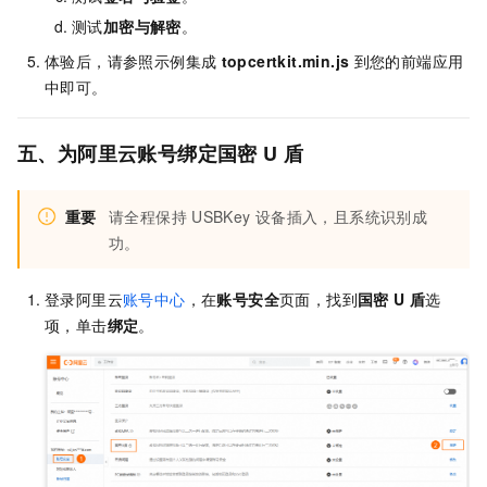
测试
加密与解密
。
体验后，请参照示例集成
topcertkit.min.js
到您的前端应用
中即可。
五、
为阿里云账号绑定国密
U
盾
重要
请全程保持
USBKey
设备插入，且系统识别成
功。
登录阿里云
账号中心
，在
账号安全
页面，找到
国密
U
盾
选
项，单击
绑定
。