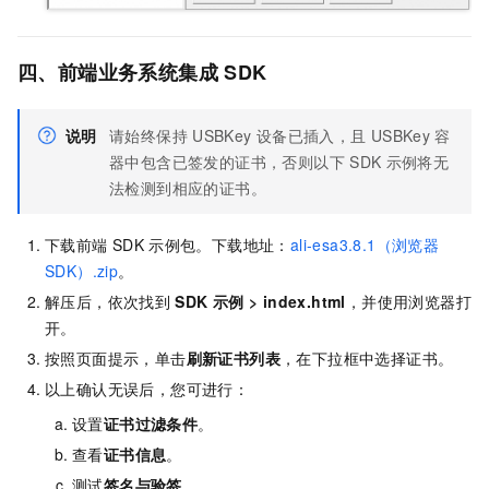
四、前端业务系统集成
SDK
说明
请始终保持
USBKey
设备已插入，且
USBKey
容
器中包含已签发的证书，否则以下
SDK
示例将无
法检测到相应的证书。
下载前端
SDK
示例包。下载地址：
ali-esa3.8.1（浏览器
SDK）.zip
。
解压后，依次找到
SDK
示例
>
index.html
，并使用浏览器打
开。
按照页面提示，单击
刷新证书列表
，在下拉框中选择证书。
以上确认无误后，您可进行：
设置
证书过滤条件
。
查看
证书信息
。
测试
签名与验签
。