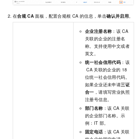
在
合规
CA
面板，配置合规根
CA
的信息，单击
确认并启用
。
企业注册名称
：该
CA
关联的企业的注册名
称。支持使用中文或者
英文。
统一社会信用代码
：该
CA
关联的企业的
18
位统一社会信用代码。
如果企业还未申请
三证
合一
，请填写营业执照
注册号信息。
部⻔名称
：该
CA
关联
的企业部门名称。示
例：IT
部。
固定电话
：该
CA
关联
的企业的固定电话。