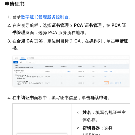
申请证书
登录
数字证书管理服务控制台
。
在左侧导航栏，选择
证书管理
>
PCA
证书管理
，在
PCA
证
书管理
页面，选择
PCA
服务所在地域。
在
合规
CA
页签，定位到目标子
CA，在
操作
列，单击
申请证
书
。
在
申请证书
面板中，填写证书信息，单击
确认申请
。
姓名
：填写合规证书主
体名称。
密钥容器
：选择
USBKey
。