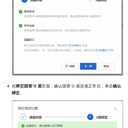
在
绑定国密
U
盾
页面，确认国密
U
盾连接正常后，单击
确认
绑定
。