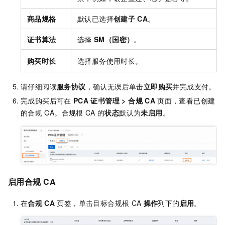
商品规格
默认已选择
创建子
CA
。
证书算法
选择
SM（国密）
。
购买时长
选择服务使用时长。
请仔细阅读
服务协议
，确认无误后单击
立即购买
并完成支付。
完成购买后可在
PCA
证书管理
>
合规
CA
页面，查看已创建
的合规
CA。合规根
CA
的
状态
默认为
未启用
。
启用合规
CA
在
合规
CA
页签，单击目标合规根
CA
操作
列下的
启用
。