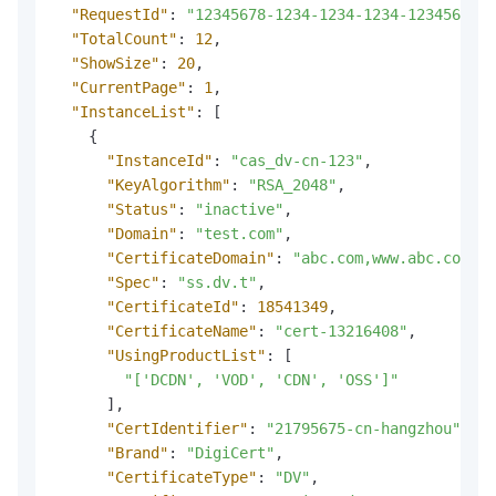
"RequestId"
:
"12345678-1234-1234-1234-123456789A
"TotalCount"
:
12
,
"ShowSize"
:
20
,
"CurrentPage"
:
1
,
"InstanceList"
:
[
{
"InstanceId"
:
"cas_dv-cn-123"
,
"KeyAlgorithm"
:
"RSA_2048"
,
"Status"
:
"inactive"
,
"Domain"
:
"test.com"
,
"CertificateDomain"
:
"abc.com,www.abc.com"
,
"Spec"
:
"ss.dv.t"
,
"CertificateId"
:
18541349
,
"CertificateName"
:
"cert-13216408"
,
"UsingProductList"
:
[
"['DCDN', 'VOD', 'CDN', 'OSS']"
]
,
"CertIdentifier"
:
"21795675-cn-hangzhou"
,
"Brand"
:
"DigiCert"
,
"CertificateType"
:
"DV"
,