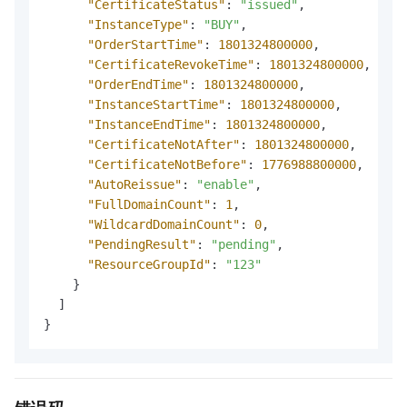
"CertificateStatus"
:
"issued"
,
"InstanceType"
:
"BUY"
,
"OrderStartTime"
:
1801324800000
,
"CertificateRevokeTime"
:
1801324800000
,
"OrderEndTime"
:
1801324800000
,
"InstanceStartTime"
:
1801324800000
,
"InstanceEndTime"
:
1801324800000
,
"CertificateNotAfter"
:
1801324800000
,
"CertificateNotBefore"
:
1776988800000
,
"AutoReissue"
:
"enable"
,
"FullDomainCount"
:
1
,
"WildcardDomainCount"
:
0
,
"PendingResult"
:
"pending"
,
"ResourceGroupId"
:
"123"
}
]
}