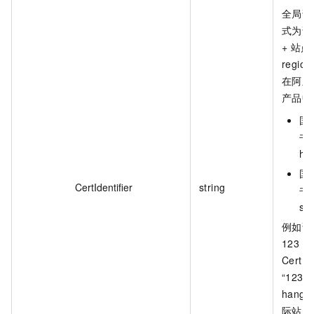
全局证
式为证书 
+ 站点
regio
在阿里
产品中
国
书 I
ha
国
CertIdentifier
string
书 I
so
例如证书
123
CertIde
“123-c
hangz
际站