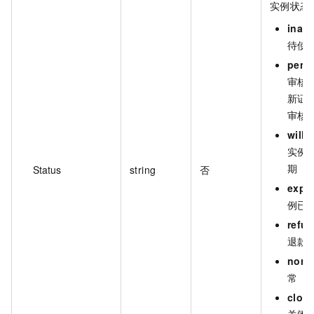
实例状态
inact
待使
pend
审核
新证
审核
willE
实例
期
Status
string
否
expi
例已
refu
退款
norm
常
clos