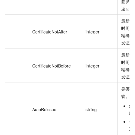
签发过
返回空
最新证
时间，
CertificateNotAfter
integer
精确到
发证书
最新证
时间，
CertificateNotBefore
integer
精确到
发证书
是否开
管。
en
AutoReissue
string
启
di
开