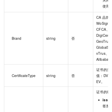
关闭
使用
CA 品牌
WoSign
CFCA、
DigiCert
Brand
string
否
GeoTrus
GlobalS
vTrus、
Alibaba
证书的类
CertificateType
string
否
值：DV、
EV。
证书的状
issu
签发