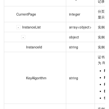
记录。
分页查
CurrentPage
integer
显示的
InstanceList
array<object>
实例列
object
实例。
InstanceId
string
实例的 
证书算
为 RS
RS
RS
KeyAlgorithm
string
RS
EC
SM
实例状