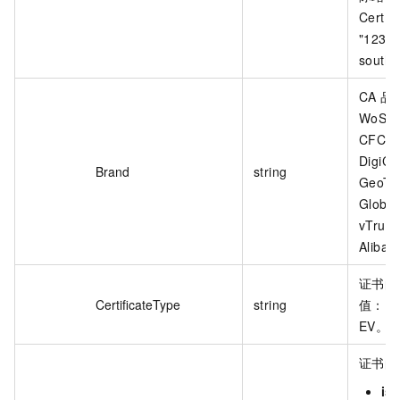
CertIde
"123-a
southe
CA 品
WoSi
CFCA
DigiCe
Brand
string
GeoTr
Globa
vTrus
Aliba
证书的
CertificateType
string
值：D
EV。
证书的
is