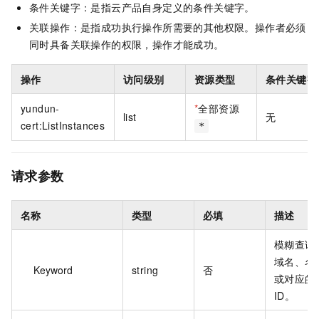
条件关键字：是指云产品自身定义的条件关键字。
关联操作：是指成功执行操作所需要的其他权限。操作者必须
同时具备关联操作的权限，操作才能成功。
操作
访问级别
资源类型
条件关键字
yundun-
*
全部资源
list
无
cert:ListInstances
*
请求参数
名称
类型
必填
描述
模糊查询
域名、名
Keyword
string
否
或对应的
ID。