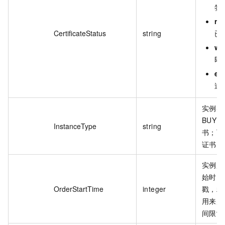
签
re
CertificateStatus
string
已
wil
即
ex
过
实例类
BUY
InstanceType
string
书；T
证书。
实例购
始时间
OrderStartTime
integer
戳，精
用来判
间限制