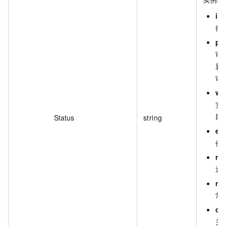
in
待
pe
审
新
审
wil
实
期
Status
string
ex
例
re
退
no
常
cl
关