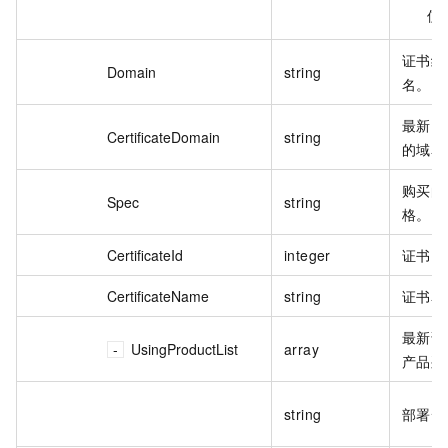
使
证书绑
Domain
string
名。
最新已
CertificateDomain
string
的域名
购买的
Spec
string
格。
CertificateId
integer
证书 I
CertificateName
string
证书名
最新证
UsingProductList
array
产品列
string
部署云