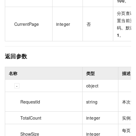
100
。
分页查询
置当前页
CurrentPage
integer
否
码。默认
1
。
返回参数
名称
类型
描述
object
RequestId
string
本次请
TotalCount
integer
实例总
每页显
ShowSize
integer