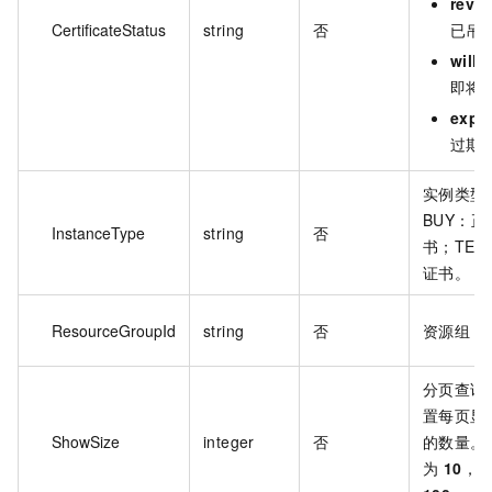
revo
CertificateStatus
string
否
已吊
willE
即将
expi
过期
实例类型
BUY：正
InstanceType
string
否
书；TES
证书。
ResourceGroupId
string
否
资源组 i
分页查询
置每页显
ShowSize
integer
否
的数量。
为
10
，