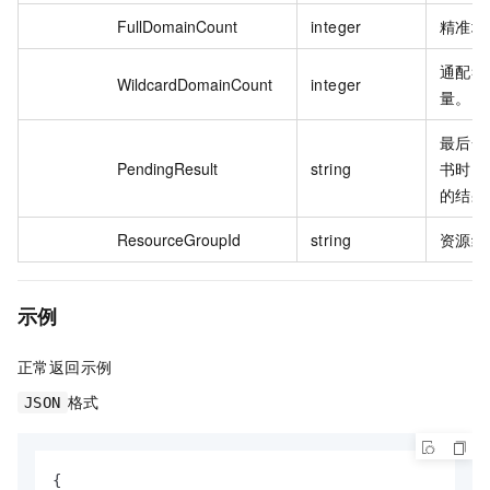
FullDomainCount
integer
精准域
通配符
WildcardDomainCount
integer
量。
最后一
PendingResult
string
书时，
的结果
ResourceGroupId
string
资源组 
示例
正常返回示例
格式
JSON
{