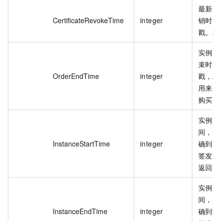
最新一
CertificateRevokeTime
integer
销时间
戳。精
实例购
束时间
OrderEndTime
integer
戳，精
用来判
购买时
实例的
间，时
InstanceStartTime
integer
确到秒
签发过
返回空
实例的
间，时
InstanceEndTime
integer
确到秒