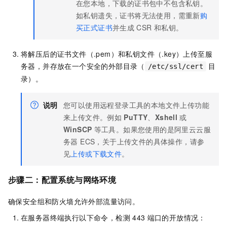
在您本地，下载的证书包中不包含私钥。
如私钥遗失，证书将无法使用，需重新
购
买正式证书
并生成
CSR
和私钥。
将解压后的证书文件（.pem）和私钥文件（.key）上传至服
务器，并存放在一个安全的外部目录（
目
/etc/ssl/cert
录）。
说明
您可以使用远程登录工具的本地文件上传功能
来上传文件。例如
PuTTY
、
Xshell
或
WinSCP
等工具。如果您使用的是阿里云
云服
务器 ECS
，关于上传文件的具体操作，请参
见
上传或下载文件
。
步骤二：配置系统与网络环境
确保安全组和防火墙允许外部流量访问。
在服务器终端执行以下命令，检测
443
端口的开放情况：