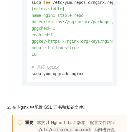
sudo 
tee
 /etc/yum.repos.d/nginx.repo <<
EOF

[nginx-stable]

name=nginx stable repo

baseurl=https://nginx.org/packages/centos/\
gpgcheck=1

enabled=1

gpgkey=https://nginx.org/keys/nginx_signing
module_hotfixes=true

EOF
# 升级 Nginx
sudo yum upgrade nginx
在 Nginx 中配置 SSL 证书和私钥文件。
重要
本文以 Nginx 1.14.2 版本、配置文件路径
为例进行说
/etc/nginx/nginx.conf