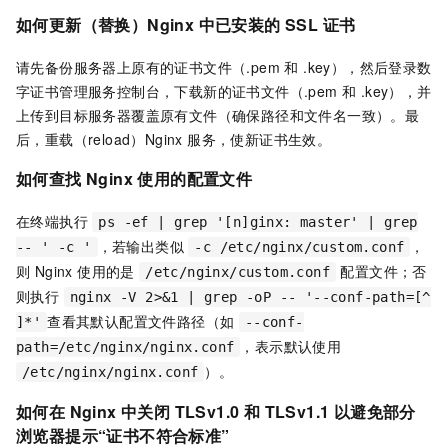
如何
更新（替换）Nginx 中已安装的 SSL 证书
请先备份服务器上原有的证书文件（.pem 和 .key），然后登录数
字证书管理服务控制台，下载新的证书文件（.pem 和 .key），并
上传到目标服务器覆盖原有文件（确保路径和文件名一致）。最
后，重载（reload）Nginx 服务，使新证书生效。
如何查找 Nginx 使用的配置文件
在终端执行
ps -ef | grep '[n]ginx: master' | grep
，若输出类似
，
-- ' -c '
-c /etc/nginx/custom.conf
则 Nginx 使用的是
配置文件；否
/etc/nginx/custom.conf
则执行
nginx -V 2>&1 | grep -oP -- '--conf-path=[^
查看其默认配置文件路径（如
]*'
--conf-
，表示默认使用
path=/etc/nginx/nginx.conf
）。
/etc/nginx/nginx.conf
如何在 Nginx 中关闭 TLSv1.0 和 TLSv1.1 以避免部分
浏览器提示“证书不符合标准”