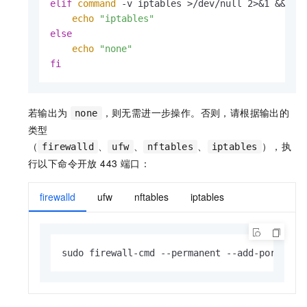
elif
command
 -v iptables >/dev/null 2>&1 && su
echo
"iptables"
else
echo
"none"
fi
若输出为
，则无需进一步操作。否则，请根据输出的
none
类型
（
、
、
、
），执
firewalld
ufw
nftables
iptables
行以下命令开放 443 端口：
firewalld
ufw
nftables
iptables
sudo firewall-cmd --permanent --add-port=443