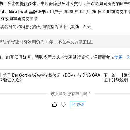
服务生态伙伴
视觉 Coding、空间感知、多模态思考等全面升级
1M上下文，专为长程任务能力而生
云工开物
书
：系统仍提供多张证书以保障服务时长交付，并赠送期间所需的证书
企业应用
Night Plan 支持 Qwen 3.8-Max
AI 办公
NEW
Red Hat
30+ 款产品免费体验
apid、GeoTrust 品牌证书
夜间 5 折，Qwen/Meoo/TokenPlan 客户专享
：用户于 2026 年 02 月 25 日 0 时前
AI智能应用
科研合作
ERP
书有效期重新提交申请。
堂（旗舰版）
SUSE
智能客服
AI 应用构建
大模型原生
续签时间和消息提醒时间调整为证书到期前 15 天。
CRM
2个月
自动承接线索
建站小程序
Qoder
大模型服务平台百炼-应用模版
OA 办公系统
HOT
NEW
 算法单张证书有效期仍为 1 年，不在本次调整范围。
面向真实软件
个人版上线、团队版降价；千问3.8-Max首发发尝鲜
丰富多元化的应用模版和解决方案
力提升
财税管理
模板建站
万有无界
大模型服务平台百炼-智能体
持。如有任何疑问，
请联系产品技术专家进行咨询，详情请参见
专家一
400电话
定制建站
的模型效果
灵活可视化地构建企业级 Agent
方案
广告营销
模板小程序
秒悟
人工智能平台 PAI
关于 DigiCert 在域名控制权验证（DCV）与 DNS CAA
下一篇：
【通
EC 验证的通知
证书升级说明
定制小程序
云端极速 AI 
新一代 AI 视频生成模型，深度适配广告营销等场景
AI Native 的算法工程平台，一站式完成建模、训练、推理服务部署
APP 开发
该文章对您有帮助吗？
建站系统
反馈
AI 应用
10分钟微调：让0.6B模型媲美235B模型
多模态数据信
依托云原生高可用架构,实现Dify私有化部署
用1%尺寸在特定领域达到大模型90%以上效果