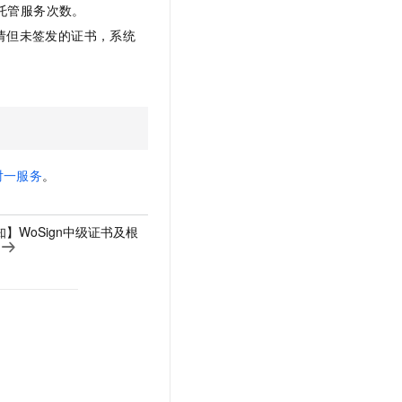
文戏情感细腻自然，动作戏激烈拳拳到肉，实现更强表演能力
支持中英文自由切换，具备更强的噪声鲁棒性
托管服务次数。
云聚AI 严选权益
SSL 证书
提交申请但未签发的证书，系统
，一键激活高效办公新体验
精选AI产品，从模型到应用全链提效
堡垒机
AI 用量加速计划
应用
防火墙
、识别商机，让客服更高效、服务更出色。
新老同享，达量后返
千问办公
主机安全
NEW
的智能体编程平台
一站式AI生产力平台
AI 应用及服务市场
伶鹊
对一服务
。
企业级人与Agent协作平台，接入和调度多个数字员工
智能客服平台，对话机器人、对话分析、智能外呼
AI 应用
大模型服务平台百炼 - 全妙
知】WoSign中级证书及根
大模型
应用创作平台
多模态内容创作工具，已接入 DeepSeek
自然语言处理
数据标注
机器学习
息提取
与 AI 智能体进行实时音视频通话
从文本、图片、视频中提取结构化的属性信息
构建支持视频理解的 AI 音视频实时通话应用