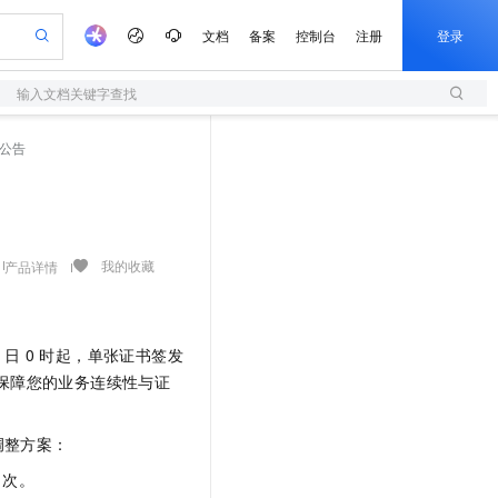
文档
备案
控制台
注册
登录
输入文档关键字查找
验
作计划
器
AI 活动
专业服务
服务伙伴合作计划
开发者社区
加入我们
服务平台百炼
阿里云 OPC 创新助力计划
公告
一站式生成采购清单，支持单品或批量购买
S
可编辑精美 PPT 文稿
S产品伙伴计划（繁花）
峰会
造的大模型服务与应用开发平台
轻量应用服务器
Agency Agents：拥有专属领域专家
AI 生产力先锋
Al MaaS 服务伙伴赋能合作
域名
博文
Careers
至高可申请百万元
性可伸缩的云计算服务
 轻松生成专业的 PPT
开启高性价比 AI 编程新体验
先锋实践拓展 AI 生产力的边界
快速构建应用程序和网站，即刻迈出上云第一步
多领域专家智能体,一键组建 AI 虚拟交付团队
Token 补贴，五大权
计划
海大会
伙伴信用分合作计划
商标
问答
社会招聘
益加速 OPC 成功
S
帕鲁游戏服务器
数字证书管理服务（原SSL证书）
HappyHorse 打造一站式影视创作平台
飞天发布时刻
HOT
划
备案
电子书
校园招聘
联机服务器，轻松开启游戏
视频创作，一键激活电商全链路生产力
全托管，含MySQL、PostgreSQL、SQL Server、MariaDB多引擎
实现全站HTTPS，呈现可信的WEB访问
所见，即是所愿
可视化编排打通从文字构思到成片全链路闭环
我的收藏
产品详情
更多支持
划
公司注册
镜像站
视频生成
语音识别与合成
 智能体与工作流应用
短信服务
漫剧工坊：一站式动画创作平台
AI 实训营
合作伙伴培训与认证
划
上云迁移
的智能体编程平台
站生成，高效打造优质广告素材
通过阿里云百炼高效搭建AI应用,助力高效开发
快速生产连贯的高质量长漫剧
从基础到进阶，Agent 创客手把手教你
国内短信简单易用，安全可靠，秒级触达，全球覆盖200+国家和地区。
e-1.1-T2V
Qwen3-TTS-Flash
lScope
我要反馈
25 日 0 时起，单张证书签发
查询合作伙伴
畅细腻的高质量视频
离线语音合成大模型，多语言方言自适应，低延迟高稳定
n Alibaba Cloud ISV 合作
代维服务
olarDB
建企业门户网站
大数据开发治理平台 DataWorks
10 分钟搭建微信、支付宝小程序
以保障您的业务连续性与证
创新加速
ope
登录合作伙伴管理后台
我要建议
站，无忧落地极速上线
以可视化方式快速构建移动和 PC 门户网站
100%兼容MySQL、PostgreSQL，兼容Oracle，支持集中和分布式
高效部署网站，快速应用到小程序
Data Agent 驱动的一站式 Data+AI 开发治理平台
e-1.1-I2V
Cosyvoice-V3-Flash
安全
畅自然，细节丰富
高表现力语音合成大模型，语音克隆听感自然
我要投诉
下调整方案：
上云场景组合购
伴
边界网络安全防护产品
漫剧创作，剧本、分镜、视频高效生成
覆盖90%+业务场景，专享组合折扣价
 次。
2V
VPN
Fun-ASR