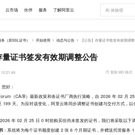
云市场
伙伴
服务
了解阿里云
AI 特惠
数据与 API
成为产品伙伴
企业增值服务
最佳实践
价格计算器
AI 场景体
基础软件
产品伙伴合
阿里云认证
市场活动
配置报价
大模型
务（原SSL证书）
开始使用
动态与公告
【公告】存量证书签发有效期调整
自助选配和估算价格
步到位
域名与网站
智启 AI 普惠权益
产品生态集成认证中心
企业支持计划
云上春晚
Qwen Audio：打造专属 AI 语音助手
千问官方 MaaS 平台，为开发者和 Agent 而生，新用户赠送 1 亿 + tokens 额度
云服务器 EC
一句话生成原生
AI Coding
阿里云Maa
2026 阿里云
为企业打
数据集
Windows
大模型认证
模型
NEW
NEW
格式还原
值低价云产品抢先购
提供智能易用的域名与建站服务
至高享 1亿+免费 tokens，加速 Al 应用落地
Qwen-Audio-3.0-Realtime 端到端实时语音角色扮演
安全可靠、弹
输入一句话想法,
智能编程，一键
存量证书签发有效期调整公告
产品生态伙伴
专家技术服务
云上奥运之旅
弹性计算合作
阿里云中企出
手机三要素
宝塔 Linux
全部认证
价格优势
开源旗舰模型
对象存储 OSS
即刻拥有 DeepSeek-V4-Pro
阿里云 OPC 创新助力计划
云数据库 RD
一键部署幻兽
AI 电商营销
产品生态伙伴工作台
企业增值服务台
云栖战略参考
云存储合作计
云栖大会
身份实名认证
CentOS
训练营
推动算力普惠，释放技术红利
的大模型服务
最高返9万
真正可用的 1M 上下文,一次完成代码全链路开发
轻松解锁专属 DeepSeek-V4-Pro
至高百万元 Token 补贴，加速一人公司成长
稳定、安全、高性价比、高性能的云存储服务
一键购买专属
从图文生成到
复制 MD 格式
 10:21:46
云上的中国
数据库合作计
活动全景
短信
Docker
图片和
自进化智能体
人工智能平台 PAI
5 分钟轻松部署专属 QwenPaw
Token Plan 模型订阅计划
Qoder
高效搭建 AI
AI 广告创作
企业成长
大模型
NEW
HOT
信息公告
，您好：
看见新力量
云网络合作计
OCR 文字识别
JAVA
级电脑
越聪明
证享300元代金券
一站式AI开发、训练和推理服务
Qwen3.8-Max 首发尝鲜，限时加量 10 倍，夜间低至2折
从聊天伙伴进化为能主动干活的本地数字员工
面向真实软件
图文、视频一
Kimi-K3
HappyHors
NEW
魔搭 Mode
er Forum（CA/B）最新政策和各证书厂商执行策略，自 2026 年 02 月 
loud
服务实践
官网公告
Kimi 最新旗舰模型，长程编程与推理利器
让文字生成流
金融模力时刻
Salesforce O
版
发票查验
全能环境
Qoder CN
Claude Code + GStack 打造工程团队
千问办公，限时限量积分加倍
云原生数据库 P
低代码高效构
AI 建站
NEW
 199 天。为应对该变化，阿里云将同步调整证书创建与交付方式，
作计划
计划
创新中心
魔搭 ModelSc
健康状态
让AI从“聊天伙伴”进化为能干活的“数字员工”
覆盖公网/内网、递归/权威、移动APP等全场景解析服务
安装技能 GStack，拥有专属 AI 工程团队
你的AI工作搭子，覆盖日常办公高频场景
基于千问大模型等，支持代码智能生成、研发智能问答
0 代码专业建
客户案例
天气预报查询
操作系统
Deepseek-v4-pro
HappyHors
态合作计划
态智能体模型
旗舰 MoE 大模型，百万上下文与顶尖推理能力
图生视频，流
026 年 02 月 25 日 0 时前购买但尚未签发的证书，我们将采取以
Compute
同享
容器服务 Kubernetes 版 ACK
万小智 AI 建站低至 15元/月
云防火墙
AI 短剧/漫剧
快递物流查询
WordPress
成为服务伙
高校合作
式云数据仓库
点，立即开启云上创新
提供一站式管理容器应用的 K8s 服务
送.CN域名，送备案服务码
云原生的云上
AI助力短剧
书
：系统将为每个证书额度创建 2 张 6 个月期证书，并赠送托管服务 1
GLM-5.2
Wan2.7-T
Ubuntu