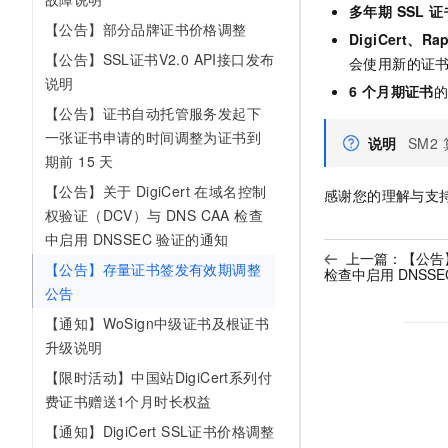
多年期 SSL 证
AI 产品 免费试用
网络
安全
云开发大赛
【公告】部分品牌证书价格调整
Tableau 订阅
1亿+ 大模型 tokens 和 
DigiCert、R
可观测
入门学习赛
【公告】SSL证书V2.0 API接口发布
中间件
会使用新的证
AI空中课堂在线直播课
140+云产品 免费试用
说明
大模型服务
6 个月期证书
的
上云与迁云
产品新客免费试用，最长1
数据库
【公告】证书自动托管服务发起下
生态解决方案
千问AI平台-Token Plan
一张证书申请的时间调整为证书到
企业出海
大模型ACA认证体验
说明
SM2
大数据计算
期前 15 天
助力企业全员 AI 认知与能
行业生态解决方案
政企业务
媒体服务
【公告】关于 DigiCert 在域名控制
千问AI平台-模型体验
感谢您的理解与支
开发者生态解决方案
权验证（DCV）与 DNS CAA 检查
在线体验全尺寸、多种模态
企业服务与云通信
AI 开发和 AI 应用解决
中启用 DNSSEC 验证的通知
Happy 系列大模型
上一篇：
【公告】
域名与网站
【公告】存量证书签发有效期调整
检查中启用 DNSS
公告
终端用户计算
【通知】WoSign中级证书及根证书
升级说明
Serverless
大模型解决方案
【限时活动】中国站DigiCert系列付
开发工具
快速部署 Dify，高效搭建 
费证书赠送1个月时长权益
迁移与运维管理
【通知】DigiCert SSL证书价格调整