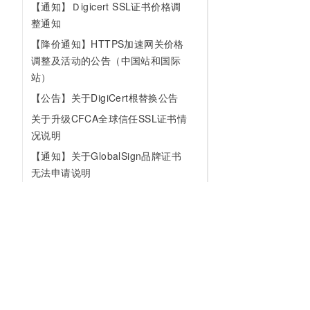
【通知】Ｄigicert SSL证书价格调
整通知
【降价通知】HTTPS加速网关价格
调整及活动的公告（中国站和国际
站）
【公告】关于DigiCert根替换公告
关于升级CFCA全球信任SSL证书情
况说明
【通知】关于GlobalSign品牌证书
无法申请说明
【通知】关于vTrus品牌证书续费超
时说明
【变更】关于免费证书服务策略调
整通知
【变更】PCA服务不同算法类型的
证书价格调整通知
为什么选择阿里云
大模型
产品和定
【通知】免费证书消息提醒策略变