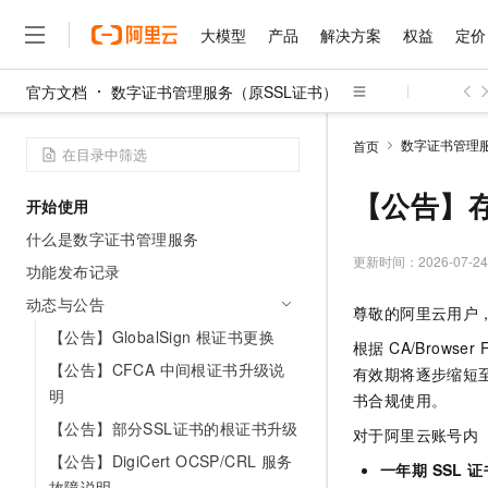
大模型
产品
解决方案
权益
定价
官方文档
数字证书管理服务（原SSL证书）
大模型
产品
解决方案
权益
定价
云市场
伙伴
服务
了解阿里云
精选产品
精选解决方案
普惠上云
产品定价
精选商城
成为销售伙伴
售前咨询
为什么选择阿里云
千问AI平台
数字证书管理服
首页
了解云产品的定价详情
大模型服务平台百炼
睿译宝，AI翻译排版一
普惠上云 官方力荐
分销伙伴
在线服务
网站建设
什么是云计算
大
大模型服务与应用平台
上传文档即自动完成翻译和
云服务器38元/年起，超
【公告】
开始使用
咨询伙伴
多端小程序
技术领先
云上成本管理
售后服务
千问大模型
GLM-5.2：长任务时代
官方推荐返现计划
大模型
什么是数字证书管理服务
大模型
精选产品
精选解决方案
Salesforce 国际版订阅
稳定可靠
管理和优化成本
多元化、高性能、安全可靠
推荐新用户得奖励，单订单
更新时间：
2026-07-24
销售伙伴合作计划
功能发布记录
自助服务
友盟天域
安全合规
人工智能与机器学习
AI
文本生成
无影云电脑
Hermes Agent，打造
云工开物
动态与公告
尊敬的阿里云用户
无影生态合作计划
在线服务
观测云
分析师报告
随时随地安全接入的云上超
自主进化，持久记忆，越用
高校专属算力普惠，学生认
计算
互联网应用开发
【公告】GlobalSign 根证书更换
Qwen3.8-Max
HOT
根据 CA/Brows
Salesforce On Alibaba C
工单服务
智能体时代全能旗舰模型
Tuya 物联网平台阿里云
研究报告与白皮书
【公告】CFCA 中间根证书升级说
云解析DNS
快速拥有专属 OpenClaw
有效期将逐步缩短至
Consulting Partner 合
大数据
容器
免费试用
短信专区
明
书合规使用。
蓝凌 OA
Qwen3.7-Plus
AI 大模型销售与服务生
现代化应用
存储
天池大赛
【公告】部分SSL证书的根证书升级
能看、能想、能动手的多模
对于阿里云账号内 2
云原生大数据计算服务 Max
解决方案免费试用 新老
电子合同
【公告】DigiCert OCSP/CRL 服务
面向分析的企业级SaaS模
最高领取价值200元试用
安全
网络与CDN
一年期 SSL 证
AI 算法大赛
Qwen3-VL-Plus
畅捷通
故障说明