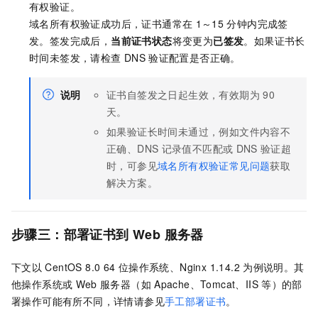
有权验证。
域名所有权验证成功后，证书通常在
1～15
分钟内完成签
发。签发完成后，
当前证书状态
将变更为
已签发
。如果证书长
时间未签发，请检查
DNS
验证配置是否正确。
说明
证书自签发之日起生效，有效期为
90
天。
如果验证长时间未通过，例如文件内容不
正确、DNS
记录值不匹配或
DNS
验证超
时，可参见
域名所有权验证常见问题
获取
解决方案。
步骤三：部署证书到 Web 服务器
下文以
CentOS 8.0 64
位操作系统、Nginx 1.14.2
为例说明。其
他操作系统或
Web
服务器（如
Apache、Tomcat、IIS
等）的部
署操作可能有所不同，详情请参见
手工部署证书
。