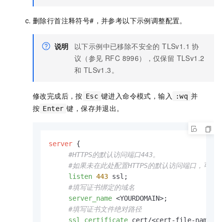
删除行首注释符号#，并参考以下示例调整配置。
说明
以下示例中已移除不安全的 TLSv1.1 协
议（参见 RFC 8996），仅保留 TLSv1.2
和 TLSv1.3。
修改完成后，按
键进入命令模式，输入
并
Esc
:wq
按
键，保存并退出。
Enter
server
 {

#HTTPS的默认访问端口443。
#如果未在此处配置HTTPS的默认访问端口，可能会
listen
443
 ssl;

#填写证书绑定的域名
server_name
 <YOURDOMAIN>;

#填写证书文件绝对路径
ssl_certificate
 cert/<cert-file-name>.p