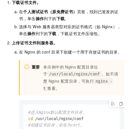
下载证书文件。
在
个人测试证书（原免费证书）
页签，找到已签发的证
书，单击
操作
列下的
下载
。
选择与
Web
服务器类型对应的证书格式（如
Nginx），
单击
操作
列下的
下载
，下载证书文件压缩包。
上传证书文件到服务器。
在
Nginx
的
conf
目录下创建一个用于存放证书的目录。
重要
本示例中的
Nginx
配置目录位
于
。如不清
/usr/local/nginx/conf
楚
Nginx
配置目录，可执行
nginx -
查看。
t
#进入Nginx默认配置文件目录。
cd
#创建证书目录，命名为cert。