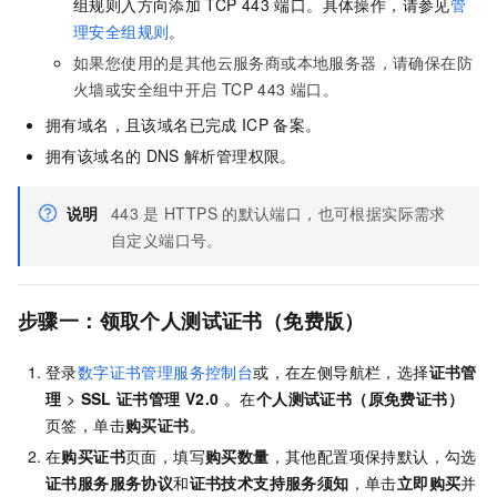
组规则入方向添加
TCP 443
端口。具体操作，请参见
管
理安全组规则
。
如果您使用的是其他云服务商或本地服务器，请确保在防
火墙或安全组中开启
TCP 443
端口。
拥有域名，且该域名已完成
ICP
备案。
拥有该域名的
DNS
解析管理权限。
说明
443
是
HTTPS
的默认端口，也可根据实际需求
自定义端口号。
步骤一：领取个人测试证书（免费版）
登录
数字证书管理服务控制台
或，在左侧导航栏，选择
证书管
理
>
SSL
证书管理 V2.0
。在
个人测试证书（原免费证书）
页签，单击
购买证书
。
在
购买证书
页面，填写
购买数量
，其他配置项保持默认，勾选
证书服务服务协议
和
证书技术支持服务须知
，单击
立即购买
并