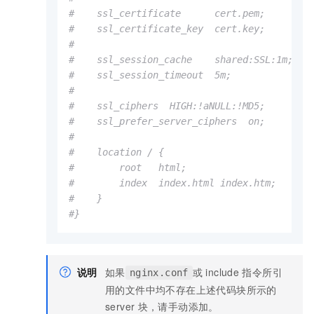
#    ssl_certificate      cert.pem;
#    ssl_certificate_key  cert.key;
#
#    ssl_session_cache    shared:SSL:1m;
#    ssl_session_timeout  5m;
#
#    ssl_ciphers  HIGH:!aNULL:!MD5;
#    ssl_prefer_server_ciphers  on;
#
#    location / {
#        root   html;
#        index  index.html index.htm;
#    }
#}
说明
如果
或
include
指令所引
nginx.conf
用的文件中均不存在上述代码块所示的
server
块，请手动添加。