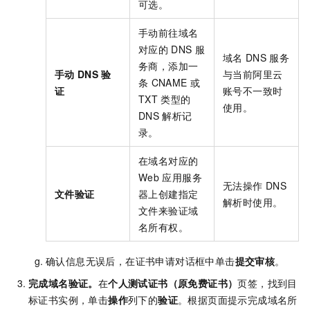
可选。
手动前往域名
对应的
DNS
服
域名
DNS
服务
务商，添加一
手动
DNS
验
与当前阿里云
条
CNAME
或
证
账号不一致时
TXT
类型的
使用。
DNS
解析记
录。
在域名对应的
Web
应用服务
无法操作
DNS
文件验证
器上创建指定
解析时使用。
文件来验证域
名所有权。
确认信息无误后，在证书申请对话框中单击
提交审核
。
完成域名验证。
在
个人测试证书（原免费证书）
页签，找到目
标证书实例，单击
操作
列下的
验证
。根据页面提示完成域名所