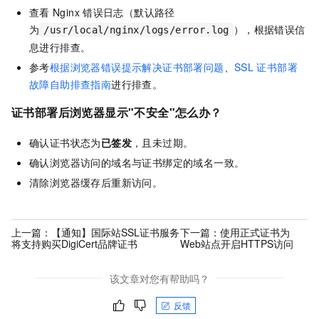
查看
Nginx
错误日志（默认路径
为
），根据错误信
/usr/local/nginx/logs/error.log
息进行排查。
参考
根据浏览器错误提示解决证书部署问题
、
SSL
证书部署
故障自助排查指南
进行排查。
证书部署后浏览器显示"不安全"怎么办？
确认证书状态为
已签发
，且未过期。
确认浏览器访问的域名与证书绑定的域名一致。
清除浏览器缓存后重新访问。
上一篇：
【通知】国际站SSL证书服务
下一篇：
使用正式证书为
将支持购买DigiCert品牌证书
Web站点开启HTTPS访问
该文章对您有帮助吗？
反馈