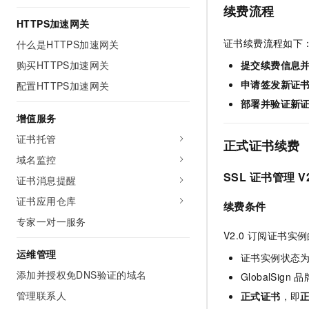
10 分钟在聊天系统中增加
续费流程
专有云
HTTPS加速网关
证书续费流程如下
什么是HTTPS加速网关
购买HTTPS加速网关
提交续费信息
申请签发新证
配置HTTPS加速网关
部署并验证新
增值服务
证书托管
正式证书续费
域名监控
SSL
证书管理
V
证书消息提醒
证书应用仓库
续费条件
专家一对一服务
V2.0 订阅证书
运维管理
证书实例状态
添加并授权免DNS验证的域名
GlobalSig
管理联系人
正式证书
，即