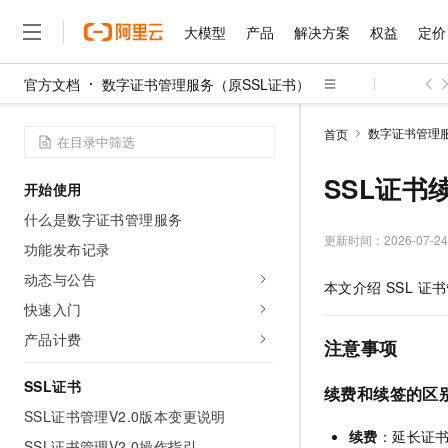
大模型
产品
解决方案
权益
定价
官方文档
数字证书管理服务（原SSL证书）
大模型
产品
解决方案
权益
定价
云市场
伙伴
服务
了解阿里云
精选产品
精选解决方案
普惠上云
产品定价
精选商城
成为销售伙伴
售前咨询
为什么选择阿里云
千问AI平台
数字证书管理服
首页
了解云产品的定价详情
大模型服务平台百炼
千问办公，解锁你的工作
普惠上云 官方力荐
分销伙伴
在线服务
网站建设
什么是云计算
大
大模型服务与应用平台
企业级Agent产品，直接
云服务器38元/年起，超
SSL证书
开始使用
咨询伙伴
多端小程序
技术领先
云上成本管理
售后服务
千问大模型
Agency Agents：拥
官方推荐返现计划
大模型
什么是数字证书管理服务
大模型
精选产品
精选解决方案
Salesforce 国际版订阅
稳定可靠
管理和优化成本
多元化、高性能、安全可靠
推荐新用户得奖励，单订单
更新时间：
2026-07-24
销售伙伴合作计划
功能发布记录
自助服务
友盟天域
安全合规
人工智能与机器学习
AI
文本生成
无影云电脑
HappyHorse 打造一
云工开物
动态与公告
本文介绍 SSL 
无影生态合作计划
在线服务
观测云
分析师报告
随时随地安全接入的云上超
高校专属算力普惠，学生认
计算
互联网应用开发
快速入门
Qwen3.8-Max
HOT
Salesforce On Alibaba C
工单服务
智能体时代全能旗舰模型
Tuya 物联网平台阿里云
研究报告与白皮书
产品计费
云解析DNS
快速拥有专属 OpenClaw
Consulting Partner 合
注意事项
大数据
容器
免费试用
短信专区
蓝凌 OA
Qwen3.7-Plus
AI 大模型销售与服务生
SSL证书
现代化应用
存储
天池大赛
续费和续签的区
能看、能想、能动手的多模
云原生大数据计算服务 Max
解决方案免费试用 新老
电子合同
SSL证书管理V2.0版本变更说明
面向分析的企业级SaaS模
最高领取价值200元试用
安全
网络与CDN
AI 算法大赛
Qwen3-VL-Plus
续费
：延长证
畅捷通
SSL证书管理V2.0操作指引