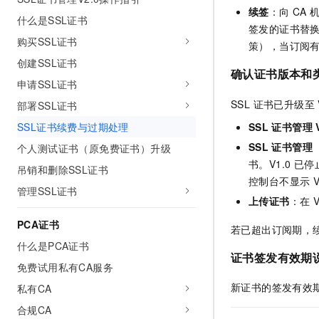
续签
：向 CA
AI 产品 免费试用
网络
安全
云开发大赛
什么是SSL证书
Tableau 订阅
1亿+ 大模型 tokens 和 
签发的证书替换
购买SSL证书
可观测
入门学习赛
中间件
策），当订阅有
AI空中课堂在线直播课
140+云产品 免费试用
大模型服务
创建SSL证书
上云与迁云
产品新客免费试用，最长1
确认证书版本和
数据库
申请SSL证书
生态解决方案
千问AI平台-Token Plan
企业出海
大模型ACA认证体验
大数据计算
SSL 证书已升级至
部署SSL证书
助力企业全员 AI 认知与能
行业生态解决方案
SSL
证书管理
SSL证书续费与过期处理
政企业务
媒体服务
千问AI平台-模型体验
开发者生态解决方案
SSL
证书管理（
个人测试证书（原免费证书）升级
在线体验全尺寸、多种模态
企业服务与云通信
书。V1.0 
吊销和删除SSL证书
AI 开发和 AI 应用解决
控制台不显示 V
Happy 系列大模型
域名与网站
管理SSL证书
上传证书
：在 V
终端用户计算
PCA证书
若已超出订阅期，
什么是PCA证书
Serverless
大模型解决方案
证书签发有效期
免费试用私有CA服务
开发工具
快速部署 Dify，高效搭建 
新证书的签发有效
私有CA
迁移与运维管理
合规CA