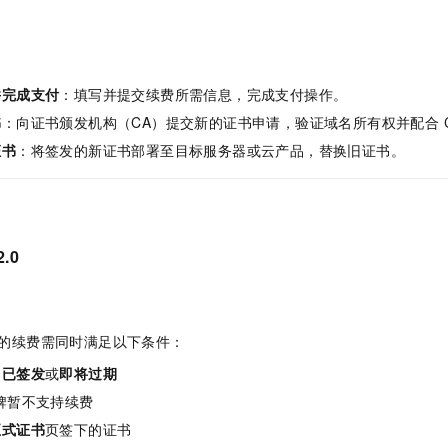
一个 AI 助手
即刻拥有 DeepSeek-R1 满血版
超强辅助，Bol
在企业官网、通讯软件中为客户提供 AI 客服
多种方案随心选，轻松解锁专属 DeepSeek
：
并完成支付
：填写并提交续费所需信息，完成支付操作。
书
：向证书颁发机构（CA）提交新的证书申请，验证域名所有权并配合 C
证书
：将签发的新证书部署至目标服务器或云产品，替换旧证书。
2.0
实例的续费需同时满足以下条件：
为
已签发
或
即将过期
n 品牌暂不支持续费
正式证书
页签下的证书