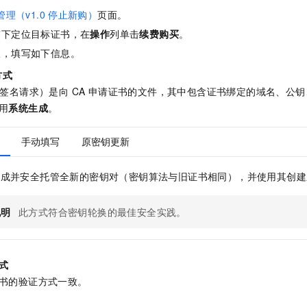
理（v1.0
停止新购）
页面。
签下定位目标证书，在
操作
列单击
续费购买
。
板，填写如下信息。
方式
书签名请求）是向 CA 申请证书的文件，其中包含证书绑定的域名、公
用
系统生成
。
手动填写
原密钥更新
生成并安全托管全新的密钥对（密钥算法与旧证书相同），并使用其创建
说明
此方式符合密钥轮换的最佳安全实践。
式
书的验证方式一致。