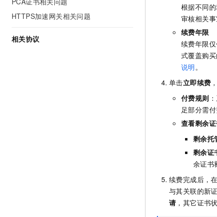
PCA证书相关问题
根据不同的
HTTPS加速网关相关问题
审核相关事
续费年限
相关协议
续费年限仅
式覆盖购买
说明
。
单击
立即续费
付费规则
：
足部分需付
查看剩余证
剩余托
剩余证
余证书
续费完成后，在
与其关联的新
请
，其它证书