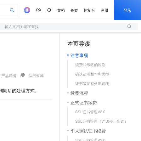
文档
备案
控制台
注册
登录
输入文档关键字查找
验
作计划
器
AI 活动
专业服务
服务伙伴合作计划
开发者社区
加入我们
服务平台百炼
阿里云 OPC 创新助力计划
本页导读
（1）
一站式生成采购清单，支持单品或批量购买
S
io：打造专属 AI 语音助手
S产品伙伴计划（繁花）
峰会
造的大模型服务与应用开发平台
轻量应用服务器
一句话生成原生可编辑精美 PPT 文稿
AI 生产力先锋
Al MaaS 服务伙伴赋能合作
域名
博文
Careers
至高可申请百万元
注意事项
性可伸缩的云计算服务
开启高性价比 AI 编程新体验
Qwen-Audio-3.0-Realtime 端到端实时语音角色扮演
输入一句话想法, 轻松生成专业的 PPT
先锋实践拓展 AI 生产力的边界
快速构建应用程序和网站，即刻迈出上云第一步
Token 补贴，五大权
计划
海大会
伙伴信用分合作计划
商标
问答
社会招聘
续费和续签的区别
益加速 OPC 成功
S
eek-V4-Pro
数字证书管理服务（原SSL证书）
一键部署幻兽帕鲁游戏服务器
飞天发布时刻
HOT
划
备案
电子书
校园招聘
确认证书版本和类型
pSeek-V4-Pro
视频创作，一键激活电商全链路生产力
全托管，含MySQL、PostgreSQL、SQL Server、MariaDB多引擎
实现全站HTTPS，呈现可信的WEB访问
一键购买专属联机服务器，轻松开启游戏
所见，即是所愿
我的收藏
产品详情
更多支持
划
公司注册
镜像站
证书签发有效期说明
视频生成
语音识别与合成
专属 QwenPaw
短信服务
漫剧工坊：一站式动画创作平台
AI 实训营
HOT
证书到期后的处理方式。
合作伙伴培训与认证
续费流程
划
上云迁移
的智能体编程平台
站生成，高效打造优质广告素材
从聊天伙伴进化为能主动干活的本地数字员工
快速生产连贯的高质量长漫剧
从基础到进阶，Agent 创客手把手教你
国内短信简单易用，安全可靠，秒级触达，全球覆盖200+国家和地区。
e-1.1-T2V
Qwen3-TTS-Flash
lScope
我要反馈
查询合作伙伴
正式证书续费
畅细腻的高质量视频
离线语音合成大模型，多语言方言自适应，低延迟高稳定
n Alibaba Cloud ISV 合作
代维服务
olarDB
建企业门户网站
大数据开发治理平台 DataWorks
10 分钟搭建微信、支付宝小程序
SSL证书管理V2.0
创新加速
ope
登录合作伙伴管理后台
我要建议
站，无忧落地极速上线
以可视化方式快速构建移动和 PC 门户网站
100%兼容MySQL、PostgreSQL，兼容Oracle，支持集中和分布式
高效部署网站，快速应用到小程序
Data Agent 驱动的一站式 Data+AI 开发治理平台
e-1.1-I2V
Cosyvoice-V3-Flash
SSL证书管理（V1.0停止新购）
安全
畅自然，细节丰富
高表现力语音合成大模型，语音克隆听感自然
我要投诉
上云场景组合购
伴
个人测试证书续费
边界网络安全防护产品
漫剧创作，剧本、分镜、视频高效生成
覆盖90%+业务场景，专享组合折扣价
2V
VPN
Fun-ASR
SSL证书管理V2.0