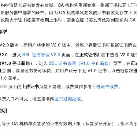
服务生态伙伴
视觉 Coding、空间感知、多模态思考等全面升级
1M上下文，专为长程任务能力而生
云工开物
企业应用
 机构申请延长证书签发有效期。CA 机构将重新签发一张新证书以延长
Night Plan 支持 Qwen 3.8-Max
AI 办公
NEW
Red Hat
30+ 款产品免费体验
夜间 5 折，Qwen/Meoo/TokenPlan 客户专享
AI智能应用
原服务器中部署的证书。因为 CA 机构单次签发的证书有效期存在上限（
科研合作
ERP
效期大于证书签发有效期上限时，需要在证书签发有效期到期前向 CA
堂（旗舰版）
SUSE
智能客服
AI 应用构建
大模型原生
CRM
2个月
自动承接线索
类型
建站小程序
Qoder
大模型服务平台百炼-应用模版
OA 办公系统
HOT
NEW
 V2.0 版本，新用户将使用 V2.0 版本。老用户存量证书可根据证书
面向真实软件
个人版上线、团队版降价；千问3.8-Max首发发尝鲜
丰富多元化的应用模版和解决方案
力提升
财税管理
模板建站
V2.0
：进入
SSL
证书管理
V2.0
页面，在
正式证书
页签下查看 V2.0 
万有无界
大模型服务平台百炼-智能体
400电话
定制建站
V1.0
停止新购）
：进入
SSL
证书管理（V1.0
停止新购）
页面，在
正
的模型效果
灵活可视化地构建企业级 Agent
已停止新购，存量证书仍可续费。如用户账号下无 V1.0 证书，点击链接
方案
广告营销
模板小程序
秒悟
1.0 菜单。
人工智能平台 PAI
定制小程序
云端极速 AI 
新一代 AI 视频生成模型，深度适配广告营销等场景
AI Native 的算法工程平台，一站式完成建模、训练、推理服务部署
2.0 页面的
上传证书
页签下管理。续费操作参考
上传证书续费
。
APP 开发
续费入口不可见，请直接参阅
证书过期处理
。
建站系统
说明
AI 应用
10分钟微调：让0.6B模型媲美235B模型
多模态数据信
期等于
CA 机构单次签发的证书有效期上限（从签发日开始），但不高
依托云原生高可用架构,实现Dify私有化部署
用1%尺寸在特定领域达到大模型90%以上效果