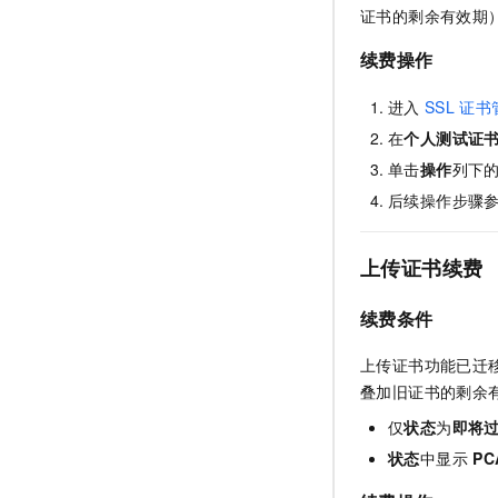
证书的剩余有效期
续费操作
进入
SSL
证书管
在
个人测试证
单击
操作
列下
后续操作步骤
上传证书续费
续费条件
上传证书功能已迁
叠加旧证书的剩余
仅
状态
为
即将
状态
中显示
PC