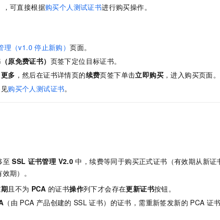
），可直接根据
购买个人测试证书
进行购买操作。
理（v1.0
停止新购）
页面。
书（原免费证书）
页签下定位目标证书。
的
更多
，然后在证书详情页的
续费
页签下单击
立即购买
，进入购买页面
参见
购买个人测试证书
。
移至
SSL
证书管理 V2.0
中，续费等同于购买正式证书（有效期从新证
有效期）。
过期
且不为
PCA
的证书
操作
列下才会存在
更新证书
按钮。
A
（由
PCA
产品创建的
SSL
证书）的证书，需重新签发新的
PCA
证