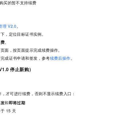
6 前购买的暂不支持续费
管理
V2.0
。
签下，定位目标证书实例。
续费
。
费页面，按页面提示完成续费操作。
需完成证书申请和签发，参考
续费后操作
。
1.0
停止新购）
件，才可进行续费，否则不显示续费入口：
签发
和
即将过期
 15 天