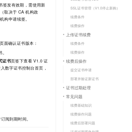
文戏情感细腻自然，动作戏激烈拳拳到肉，实现更强表演能力
支持中英文自由切换，具备更强的噪声鲁棒性
证书签发有效期，需使用新
云聚AI 严选权益
SSL 证书
SSL证书管理（V1.0停止新购）
，一键激活高效办公新体验
精选AI产品，从模型到应用全链提效
取决于 CA 机构政
堡垒机
续费条件
 机构申请续签。
AI 用量加速计划
应用
续费操作
防火墙
、识别商机，让客服更高效、服务更出色。
新老同享，达量后返
上传证书续费
千问办公
主机安全
NEW
所在页面确认证书版本：
续费条件
的智能体编程平台
一站式AI生产力平台
证书。
续费操作
AI 应用及服务市场
伶鹊
式证书
页签下查看 V1.0 证
续费后操作
企业级人与Agent协作平台，接入和调度多个数字员工
智能客服平台，对话机器人、对话分析、智能外呼
AI 应用
将进入数字证书控制台首页，
提交证书申请
大模型服务平台百炼 - 全妙
大模型
部署并验证新证书
应用创作平台
多模态内容创作工具，已接入 DeepSeek
证书过期处理
自然语言处理
常见问题
数据标注
续费基础知识
机器学习
续费操作问题
息提取
与 AI 智能体进行实时音视频通话
于订阅到期时间。
续费后部署问题
从文本、图片、视频中提取结构化的属性信息
构建支持视频理解的 AI 音视频实时通话应用
证书过期紧急处理