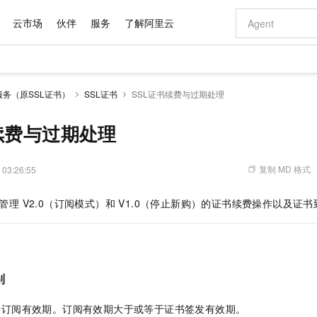
云市场
伙伴
服务
了解阿里云
AI 特惠
数据与 API
成为产品伙伴
企业增值服务
最佳实践
价格计算器
AI 场景体
基础软件
产品伙伴合
阿里云认证
市场活动
配置报价
大模型
务（原SSL证书）
SSL证书
SSL证书续费与过期处理
自助选配和估算价格
新方式
域名与网站
睿译宝，AI翻译排版一步到位
智启 AI 普惠权益
产品生态集成认证中心
企业支持计划
云上春晚
千问官方 MaaS 平台，为开发者和 Agent 而生，新用户赠送 1 亿 + tokens 额度
云服务器 EC
Qwen Aud
AI Coding
阿里云Maa
2026 阿里云
为企业打
数据集
Windows
大模型认证
模型
NEW
NEW
交付可用成果
值低价云产品抢先购
提供智能易用的域名与建站服务
上传文档即自动完成翻译和格式还原
至高享 1亿+免费 tokens，加速 Al 应用落地
安全可靠、弹
智能编程，一键
续费与过期处理
产品生态伙伴
专家技术服务
云上奥运之旅
弹性计算合作
阿里云中企出
手机三要素
宝塔 Linux
全部认证
价格优势
有专属领域专家
对象存储 OSS
GLM-5.2：长任务时代开源旗舰模型
阿里云 OPC 创新助力计划
云数据库 RD
即刻拥有 DeepS
AI 电商营销
产品生态伙伴工作台
企业增值服务台
云栖战略参考
云存储合作计
云栖大会
身份实名认证
CentOS
训练营
推动算力普惠，释放技术红利
的大模型服务
最高返9万
多领域专家智能体,一键组建 AI 虚拟交付团队
至高百万元 Token 补贴，加速一人公司成长
稳定、安全、高性价比、高性能的云存储服务
真正可用的 1M 上下文,一次完成代码全链路开发
轻松解锁专属 Dee
从图文生成到
复制 MD 格式
 03:26:55
云上的中国
数据库合作计
活动全景
短信
Docker
图片和
站式影视创作平台
人工智能平台 PAI
Hermes Agent，打造自进化智能体
Token Plan 模型订阅计划
Qoder
5 分钟轻松部署
AI 广告创作
企业成长
大模型
NEW
信息公告
证书管理 V2.0（订阅模式）和 V1.0（停止新购）的证书续费操作以及
看见新力量
云网络合作计
OCR 文字识别
JAVA
级电脑
证享300元代金券
可视化编排打通从文字构思到成片全链路闭环
一站式AI开发、训练和推理服务
自主进化，持久记忆，越用越聪明
Qwen3.8-Max 首发尝鲜，限时加量 10 倍，夜间低至2折
面向真实软件
图文、视频一
Kimi-K3
HappyHors
NEW
魔搭 Mode
loud
服务实践
官网公告
Kimi 最新旗舰模型，长程编程与推理利器
让文字生成流
金融模力时刻
Salesforce O
版
发票查验
全能环境
Qoder CN
Claude Code + GStack 打造工程团队
千问办公，限时限量积分加倍
云原生数据库 P
低代码高效构
AI 建站
NEW
作计划
计划
创新中心
魔搭 ModelSc
健康状态
让AI从“聊天伙伴”进化为能干活的“数字员工”
覆盖公网/内网、递归/权威、移动APP等全场景解析服务
安装技能 GStack，拥有专属 AI 工程团队
你的AI工作搭子，覆盖日常办公高频场景
基于千问大模型等，支持代码智能生成、研发智能问答
0 代码专业建
客户案例
天气预报查询
操作系统
Deepseek-v4-pro
HappyHors
态合作计划
别
态智能体模型
旗舰 MoE 大模型，百万上下文与顶尖推理能力
图生视频，流
Compute
同享
容器服务 Kubernetes 版 ACK
万小智 AI 建站低至 15元/月
云防火墙
AI 短剧/漫剧
快递物流查询
WordPress
成为服务伙
高校合作
式云数据仓库
点，立即开启云上创新
提供一站式管理容器应用的 K8s 服务
送.CN域名，送备案服务码
云原生的云上
AI助力短剧
GLM-5.2
Wan2.7-T
书订阅有效期。订阅有效期大于或等于证书签发有效期。
Ubuntu