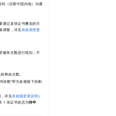
号码
（仅限中国内地）
沟通
要通过多张证书叠加的方
略调整，详见
有效期变更
管服务次数进行抵扣；不
当前剩余次数。
书张数"即为各规格下的剩
期，详见
有效期变更说明
）
 1 张证书状态为
待申