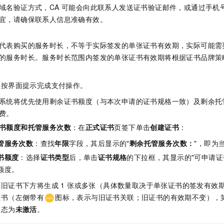
域名验证方式，CA 可能会向此联系人发送证书验证邮件，或通过手机
宜，请确保联系人信息准确有效。
代表购买的服务时长，不等于实际签发的单张证书有效期，实际可能需
的服务时长。服务时长范围内签发的单张证书有效期将根据证书品牌策
，按界面提示完成支付操作。
系统将优先使用剩余证书额度（与本次申请的证书规格一致）及剩余托
费。
书额度和托管服务次数
：在
正式证书
页签下单击
创建证书
：
管服务次数
：查找
年限
字段，其后显示的"
剩余托管服务次数：
"，即为
书额度
：选择
证书类型
后，单击
证书规格
的下拉框，其显示的"可申请证
额度。
旧证书下方将生成 1 张或多张（具体数量取决于单张证书的签发有效
证书（左侧带有
图标，表示与旧证书关联；旧证书的有效期不变），第
状态为
未激活
。