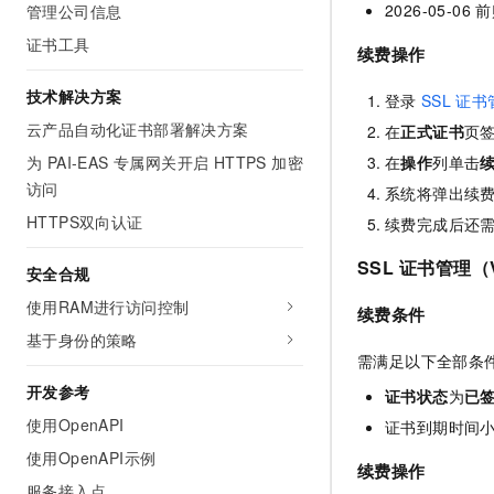
2026-05-0
管理公司信息
证书工具
续费操作
技术解决方案
登录
SSL
证书
云产品自动化证书部署解决方案
在
正式证书
页
为 PAI-EAS 专属网关开启 HTTPS 加密
在
操作
列单击
访问
系统将弹出续
HTTPS双向认证
续费完成后还
SSL
证书管理（V
安全合规
使用RAM进行访问控制
续费条件
基于身份的策略
需满足以下全部条
开发参考
证书状态
为
已
使用OpenAPI
证书到期时间小于
使用OpenAPI示例
续费操作
服务接入点