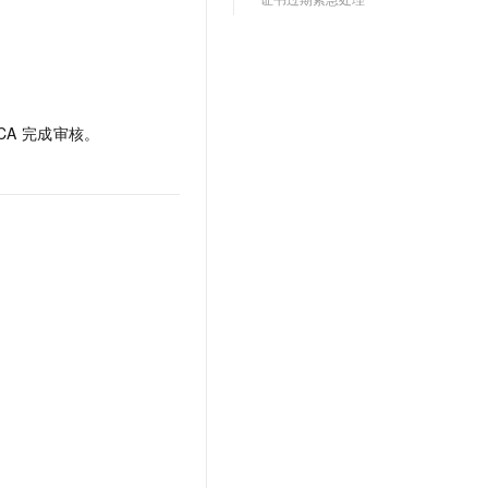
t.diy 一步搞定创意建站
构建大模型应用的安全防护体系
通过自然语言交互简化开发流程,全栈开发支持
通过阿里云安全产品对 AI 应用进行安全防护
A 完成审核。