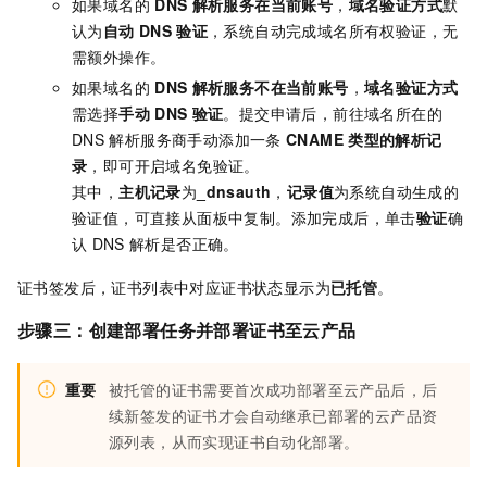
如果域名的
DNS
解析服务在当前账号
，
域名验证方式
默
认为
自动
DNS
验证
，系统自动完成域名所有权验证，无
需额外操作。
如果域名的
DNS
解析服务不在当前账号
，
域名验证方式
需选择
手动
DNS
验证
。提交申请后，前往域名所在的
DNS
解析服务商手动添加一条
CNAME
类型的解析记
录
，即可开启域名免验证。
其中，
主机记录
为
_dnsauth
，
记录值
为系统自动生成的
验证值，可直接从面板中复制。添加完成后，单击
验证
确
认
DNS
解析是否正确。
证书签发后，证书列表中对应证书状态显示为
已托管
。
步骤三：创建部署任务并部署证书至云产品
重要
被托管的证书需要首次成功部署至云产品后，后
续新签发的证书才会自动继承已部署的云产品资
源列表，从而实现证书自动化部署。