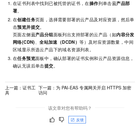
在证书列表中找到已被托管的证书，在
操作
列单击
云产品部
署
。
在
创建任务
页面，选择需要部署的云产品及对应资源，然后单
击
预览并提交
。
页面左侧
云产品分组
面板列出支持部署的云产品（如
内容分发
网络(CDN)
、
全站加速（DCDN）
等）及对应资源数量，中间
区域显示所选云产品下的域名资源列表。
在
任务预览
面板中，确认部署的证书实例和云产品资源信息，
确认无误后单击
提交
。
上一篇：
证书工
下一篇：
为 PAI-EAS 专属网关开启 HTTPS 加密
具
访问
该文章对您有帮助吗？
反馈