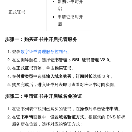
新购证书时开
启
正式证书
申请证书时开
启
步骤一：购买证书并开启托管服务
登录
数字证书管理服务控制台
。
在左侧导航栏，选择
证书管理
>
SSL
证书管理 V2.0
。
在
正式证书
页签，单击
购买证书
。
在
付费类型
中选择
输入域名购买
，
订阅时长
选择 3 年。
购买完成后，进入证书列表即可查看对应证书订阅实例。
步骤二：申请证书并开启域名免验证
在证书列表中找到已购买的证书，在
操作
列单击
证书申请
。
在
证书申请
面板中，设置
域名验证方式
。根据您的
DNS
解析
服务所在位置，选择对应的验证方式：