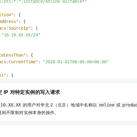
s:ots:*:*:instance/online-02/table*"
ition"
:
{
Address"
:
{
acs:SourceIp"
:
[
"10.10.XX.XX/24"
teLessThan"
:
{
acs:CurrentTime"
:
"2028-01-01T00:00:00+08:00"
ol"
:
{
acs:SecureTransport"
:
"true"
定
IP
对特定实例的写入请求
的用户对华北
2（北京）地域中名称以
或
.10.XX.XX
online
produ
规则不限制对实例本身的操作。