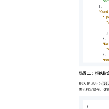
"ac
]
,
"Cond
"Ip
"
]
}
,
"Da
"
}
,
"Bo
"
}
场景二：拒绝指
}
}
拒绝
IP
地址为
10
]
表执行写操作。该
}
{