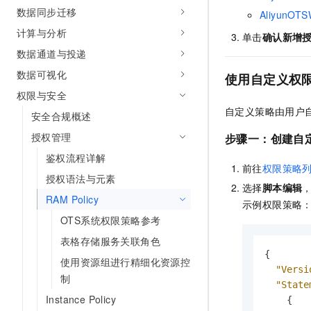
10 分钟在聊天系统中增加
数据同步迁移
专有云
AliyunOTS
计算与分析
单击
确认新增
数据通道与投递
数据可视化
使用自定义权
权限与安全
自定义策略由用户
安全合规概述
授权管理
步骤一：创建自
鉴权流程详解
前往
权限策略
授权语法与元素
选择
脚本编辑
RAM Policy
示例权限策略
OTS系统权限策略参考
表格存储服务关联角色
{
使用资源组进行精细化资源控
"Versi
制
"State
Instance Policy
{