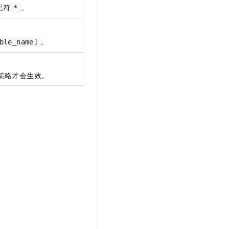
配符
。
*
。
ble_name]
策略才会生效。