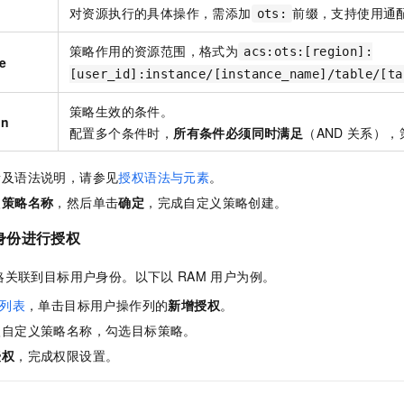
对资源执行的具体操作，需添加
前缀，支持使用通
ots:
策略作用的资源范围，格式为
acs:ots:[region]:
e
[user_id]:instance/[instance_name]/table/[ta
策略生效的条件。
on
配置多个条件时，
所有条件必须同时满足
（AND
关系），
素及语法说明，请参见
授权语法与元素
。
入
策略名称
，然后单击
确定
，完成自定义策略创建。
身份进行授权
略关联到目标用户身份。以下以
RAM
用户为例。
列表
，单击目标用户操作列的
新增授权
。
入自定义策略名称，勾选目标策略。
授权
，完成权限设置。