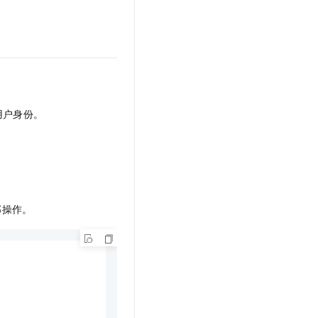
t.diy 一步搞定创意建站
构建大模型应用的安全防护体系
通过自然语言交互简化开发流程,全栈开发支持
通过阿里云安全产品对 AI 应用进行安全防护
用户身份。
部操作。