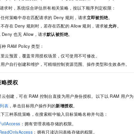
服务生态伙伴
视觉 Coding、空间感知、多模态思考等全面升级
1M上下文，专为长程任务能力而生
云工开物
企业应用
Night Plan 支持 Qwen 3.8-Max
AI 办公
NEW
请求时，系统综合评估所有相关策略，按以下顺序判定权限：
Red Hat
30+ 款产品免费体验
夜间 5 折，Qwen/Meoo/TokenPlan 客户专享
AI智能应用
科研合作
ERP
：任何策略中存在匹配请求的
Deny
规则，请求
立即被拒绝
。
堂（旗舰版）
SUSE
智能客服
AI 应用构建
大模型原生
：不存在
Deny
规则时，若存在匹配的
Allow
规则，请求被
允许
。
CRM
2个月
自动承接线索
无
Deny
也无
Allow，请求
默认被拒绝
。
建站小程序
Qoder
大模型服务平台百炼-应用模版
OA 办公系统
HOT
NEW
面向真实软件
个人版上线、团队版降价；千问3.8-Max首发发尝鲜
丰富多元化的应用模版和解决方案
两种
RAM Policy
类型：
力提升
财税管理
模板建站
阿里云预置，覆盖常用授权场景，仅可使用不可修改。
万有无界
大模型服务平台百炼-智能体
400电话
定制建站
由用户自行创建和维护，可精细控制资源范围、操作类型和生效条件。
的模型效果
灵活可视化地构建企业级 Agent
方案
广告营销
模板小程序
秒悟
人工智能平台 PAI
策略授权
定制小程序
云端极速 AI 
新一代 AI 视频生成模型，深度适配广告营销等场景
AI Native 的算法工程平台，一站式完成建模、训练、推理服务部署
APP 开发
里云创建，可在
RAM
控制台直接为用户身份授权。以下以
RAM
用户为
建站系统
列表
，单击目标用户操作列的
新增授权
。
以下三种系统策略，在搜索框中输入目标策略名称并勾选：
AI 应用
10分钟微调：让0.6B模型媲美235B模型
多模态数据信
FullAccess
：拥有管理表格存储的权限。
依托云原生高可用架构,实现Dify私有化部署
用1%尺寸在特定领域达到大模型90%以上效果
ReadOnlyAccess
：拥有只读访问表格存储的权限。