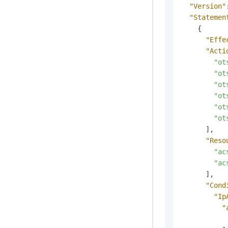
"Version"
"Statemen
{
"Effe
"Acti
"ot
"ot
"ot
"ot
"ot
"ot
]
,
"Reso
"ac
"ac
]
,
"Cond
"Ip
"