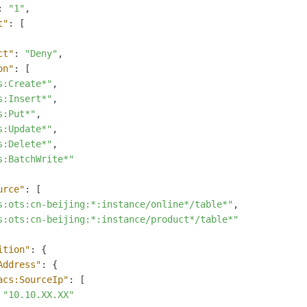
:
"1"
,
t"
:
[
ct"
:
"Deny"
,
on"
:
[
s:Create*"
,
s:Insert*"
,
s:Put*"
,
s:Update*"
,
s:Delete*"
,
s:BatchWrite*"
urce"
:
[
s:ots:cn-beijing:*:instance/online*/table*"
,
s:ots:cn-beijing:*:instance/product*/table*"
ition"
:
{
Address"
:
{
acs:SourceIp"
:
[
"10.10.XX.XX"