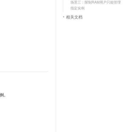
场景三：限制RAM用户只能管理
文戏情感细腻自然，动作戏激烈拳拳到肉，实现更强表演能力
支持中英文自由切换，具备更强的噪声鲁棒性
云聚AI 严选权益
SSL 证书
指定实例
，一键激活高效办公新体验
精选AI产品，从模型到应用全链提效
相关文档
堡垒机
AI 用量加速计划
应用
防火墙
、识别商机，让客服更高效、服务更出色。
新老同享，达量后返
千问办公
主机安全
NEW
的智能体编程平台
一站式AI生产力平台
AI 应用及服务市场
伶鹊
企业级人与Agent协作平台，接入和调度多个数字员工
智能客服平台，对话机器人、对话分析、智能外呼
AI 应用
大模型服务平台百炼 - 全妙
大模型
应用创作平台
多模态内容创作工具，已接入 DeepSeek
自然语言处理
例。
数据标注
机器学习
息提取
与 AI 智能体进行实时音视频通话
从文本、图片、视频中提取结构化的属性信息
构建支持视频理解的 AI 音视频实时通话应用