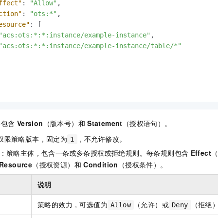
ffect"
:
"Allow"
,
ction"
:
"ots:*"
,
esource"
:
[
"acs:ots:*:*:instance/example-instance"
,
"acs:ots:*:*:instance/example-instance/table/*"
略包含
Version
（版本号）和
Statement
（授权语句）。
权限策略版本，固定为
，不允许修改。
1
：策略主体，包含一条或多条授权或拒绝规则。每条规则包含
Effect
Resource
（授权资源）和
Condition
（授权条件）。
说明
策略的效力，可选值为
（允许）或
（拒绝
Allow
Deny