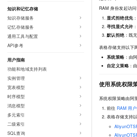
AI 产品 免费试用
网络
安全
云开发大赛
RAM
身份发起访问
知识和记忆存储
Tableau 订阅
1亿+ 大模型 tokens 和 
知识存储服务
可观测
入门学习赛
显式拒绝优先
中间件
AI空中课堂在线直播课
140+云产品 免费试用
大模型服务
寻找显式允许
记忆存储服务
上云与迁云
产品新客免费试用，最长1
数据库
默认拒绝
：既
通用工具与配置
生态解决方案
千问AI平台-Token Plan
企业出海
大模型ACA认证体验
大数据计算
API参考
表格存储支持以下
助力企业全员 AI 认知与能
行业生态解决方案
政企业务
媒体服务
系统策略
：由
千问AI平台-模型体验
用户指南
开发者生态解决方案
自定义策略
：
在线体验全尺寸、多种模态
功能和地域支持列表
企业服务与云通信
AI 开发和 AI 应用解决
Happy 系列大模型
实例管理
域名与网站
使用系统权限
宽表模型
终端用户计算
时序模型
系统权限策略由阿
消息模型
Serverless
大模型解决方案
前往
RAM
用户
多元索引
表格存储支持
开发工具
快速部署 Dify，高效搭建 
二级索引
AliyunOTS
迁移与运维管理
SQL查询
AliyunOTS