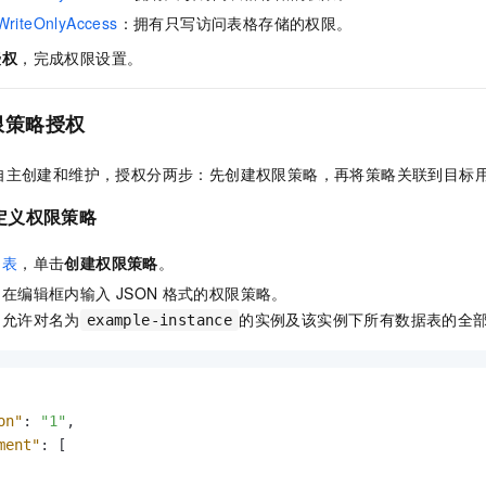
一个 AI 助手
即刻拥有 DeepSeek-R1 满血版
超强辅助，Bol
WriteOnlyAccess
：拥有只写访问表格存储的权限。
在企业官网、通讯软件中为客户提供 AI 客服
多种方案随心选，轻松解锁专属 DeepSeek
授权
，完成权限设置。
限策略授权
自主创建和维护，授权分两步：先创建权限策略，再将策略关联到目标
定义权限策略
列表
，单击
创建权限策略
。
，在编辑框内输入
JSON
格式的权限策略。
：允许对名为
的实例及该实例下所有数据表的全
example-instance
on"
:
"1"
,
ment"
:
[