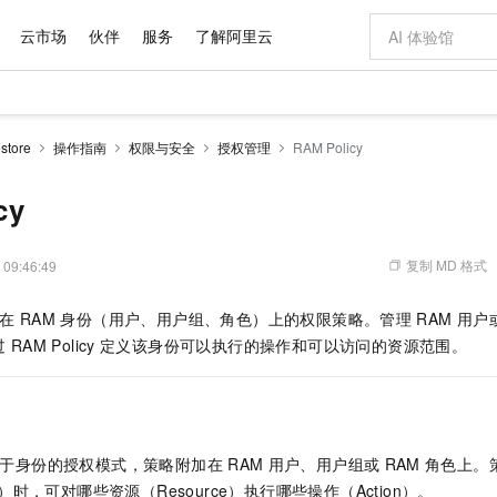
云市场
伙伴
服务
了解阿里云
AI 特惠
数据与 API
成为产品伙伴
企业增值服务
最佳实践
价格计算器
AI 场景体
基础软件
产品伙伴合
阿里云认证
市场活动
配置报价
大模型
tore
操作指南
权限与安全
授权管理
RAM Policy
自助选配和估算价格
步到位
域名与网站
智启 AI 普惠权益
产品生态集成认证中心
企业支持计划
云上春晚
Qwen Audio：打造专属 AI 语音助手
千问官方 MaaS 平台，为开发者和 Agent 而生，新用户赠送 1 亿 + tokens 额度
云服务器 EC
一句话生成原生
AI Coding
阿里云Maa
2026 阿里云
为企业打
数据集
Windows
大模型认证
模型
NEW
NEW
格式还原
值低价云产品抢先购
提供智能易用的域名与建站服务
至高享 1亿+免费 tokens，加速 Al 应用落地
Qwen-Audio-3.0-Realtime 端到端实时语音角色扮演
安全可靠、弹
输入一句话想法,
智能编程，一键
cy
产品生态伙伴
专家技术服务
云上奥运之旅
弹性计算合作
阿里云中企出
手机三要素
宝塔 Linux
全部认证
价格优势
开源旗舰模型
对象存储 OSS
即刻拥有 DeepSeek-V4-Pro
阿里云 OPC 创新助力计划
云数据库 RD
一键部署幻兽
AI 电商营销
产品生态伙伴工作台
企业增值服务台
云栖战略参考
云存储合作计
云栖大会
身份实名认证
CentOS
训练营
推动算力普惠，释放技术红利
的大模型服务
最高返9万
真正可用的 1M 上下文,一次完成代码全链路开发
轻松解锁专属 DeepSeek-V4-Pro
至高百万元 Token 补贴，加速一人公司成长
稳定、安全、高性价比、高性能的云存储服务
一键购买专属
从图文生成到
复制 MD 格式
 09:46:49
云上的中国
数据库合作计
活动全景
短信
Docker
图片和
自进化智能体
人工智能平台 PAI
5 分钟轻松部署专属 QwenPaw
Token Plan 模型订阅计划
Qoder
高效搭建 AI
AI 广告创作
企业成长
大模型
NEW
HOT
信息公告
在
RAM
身份（用户、用户组、角色）上的权限策略。管理
RAM
用户
看见新力量
云网络合作计
OCR 文字识别
JAVA
级电脑
越聪明
证享300元代金券
一站式AI开发、训练和推理服务
Qwen3.8-Max 首发尝鲜，限时加量 10 倍，夜间低至2折
从聊天伙伴进化为能主动干活的本地数字员工
面向真实软件
图文、视频一
Kimi-K3
HappyHors
过
RAM Policy
定义该身份可以执行的操作和可以访问的资源范围。
NEW
魔搭 Mode
loud
服务实践
官网公告
Kimi 最新旗舰模型，长程编程与推理利器
让文字生成流
金融模力时刻
Salesforce O
版
发票查验
全能环境
Qoder CN
Claude Code + GStack 打造工程团队
千问办公，限时限量积分加倍
云原生数据库 P
低代码高效构
AI 建站
NEW
作计划
计划
创新中心
魔搭 ModelSc
健康状态
让AI从“聊天伙伴”进化为能干活的“数字员工”
覆盖公网/内网、递归/权威、移动APP等全场景解析服务
安装技能 GStack，拥有专属 AI 工程团队
你的AI工作搭子，覆盖日常办公高频场景
基于千问大模型等，支持代码智能生成、研发智能问答
0 代码专业建
客户案例
天气预报查询
操作系统
Deepseek-v4-pro
HappyHors
态合作计划
态智能体模型
旗舰 MoE 大模型，百万上下文与顶尖推理能力
图生视频，流
Compute
同享
容器服务 Kubernetes 版 ACK
万小智 AI 建站低至 15元/月
云防火墙
AI 短剧/漫剧
快递物流查询
WordPress
成为服务伙
高校合作
于身份的授权模式，策略附加在
RAM
用户、用户组或
RAM
角色上。
式云数据仓库
点，立即开启云上创新
提供一站式管理容器应用的 K8s 服务
送.CN域名，送备案服务码
云原生的云上
AI助力短剧
GLM-5.2
Wan2.7-T
on）时，可对哪些资源（Resource）执行哪些操作（Action）。
Ubuntu