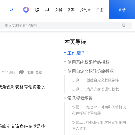
文档
备案
控制台
注册
登录
输入文档关键字查找
验
作计划
器
AI 活动
专业服务
服务伙伴合作计划
开发者社区
加入我们
服务平台百炼
阿里云 OPC 创新助力计划
本页导读
（1）
一站式生成采购清单，支持单品或批量购买
S
可编辑精美 PPT 文稿
S产品伙伴计划（繁花）
峰会
造的大模型服务与应用开发平台
轻量应用服务器
Agency Agents：拥有专属领域专家
AI 生产力先锋
Al MaaS 服务伙伴赋能合作
域名
博文
Careers
至高可申请百万元
工作原理
性可伸缩的云计算服务
 轻松生成专业的 PPT
开启高性价比 AI 编程新体验
先锋实践拓展 AI 生产力的边界
快速构建应用程序和网站，即刻迈出上云第一步
多领域专家智能体,一键组建 AI 虚拟交付团队
Token 补贴，五大权
计划
海大会
伙伴信用分合作计划
商标
问答
社会招聘
使用系统权限策略授权
益加速 OPC 成功
S
帕鲁游戏服务器
数字证书管理服务（原SSL证书）
HappyHorse 打造一站式影视创作平台
飞天发布时刻
HOT
划
备案
电子书
校园招聘
使用自定义权限策略授权
联机服务器，轻松开启游戏
视频创作，一键激活电商全链路生产力
全托管，含MySQL、PostgreSQL、SQL Server、MariaDB多引擎
实现全站 HTTPS，呈现可信的 Web 访问
所见，即是所愿
可视化编排打通从文字构思到成片全链路闭环
我的收藏
产品详情
更多支持
划
公司注册
镜像站
步骤一：创建自定义权限策略
视频生成
语音识别与合成
 智能体与工作流应用
短信服务
漫剧工坊：一站式动画创作平台
AI 实训营
或角色对表格存储资源的
合作伙伴培训与认证
步骤二：为用户身份进行授权
划
上云迁移
的智能体编程平台
站生成，高效打造优质广告素材
通过阿里云百炼高效搭建AI应用,助力高效开发
快速生产连贯的高质量长漫剧
从基础到进阶，Agent 创客手把手教你
国内短信简单易用，安全可靠，秒级触达，全球覆盖200+国家和地区。
e-1.1-T2V
Qwen3-TTS-Flash
lScope
我要反馈
查询合作伙伴
常见授权场景
畅细腻的高质量视频
离线语音合成大模型，多语言方言自适应，低延迟高稳定
n Alibaba Cloud ISV 合作
代维服务
olarDB
建企业门户网站
大数据开发治理平台 DataWorks
10 分钟搭建微信、支付宝小程序
场景一：组合IP、时间和传输协议
创新加速
ope
登录合作伙伴管理后台
我要建议
站，无忧落地极速上线
以可视化方式快速构建移动和 PC 门户网站
100%兼容MySQL、PostgreSQL，兼容Oracle，支持集中和分布式
高效部署网站，快速应用到小程序
Data Agent 驱动的一站式 Data+AI 开发治理平台
e-1.1-I2V
Cosyvoice-V3-Flash
条件授权读写权限
安全
畅自然，细节丰富
高表现力语音合成大模型，语音克隆听感自然
我要投诉
上云场景组合购
场景二：拒绝指定IP对特定实例的
伴
策略定义该身份在满足指
边界网络安全防护产品
漫剧创作，剧本、分镜、视频高效生成
覆盖90%+业务场景，专享组合折扣价
写入请求
2V
VPN
Fun-ASR