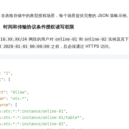
在表格存储中的典型授权场景，每个场景提供完整的
JSON
策略示例
P、时间和传输协议条件授权读写权限
网段的用户对
和
实例及其下
.10.XX.XX/24
online-01
online-02
限
之前，且必须通过
HTTPS
访问。
2028-01-01 00:00:00
:
"1"
,
t"
:
[
ct"
:
"Allow"
,
on"
:
"ots:*"
,
urce"
:
[
s:ots:*:*:instance/online-01"
,
s:ots:*:*:instance/online-01/table*"
,
s:ots:*:*:instance/online-02"
,