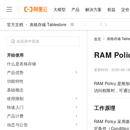
大模型
产品
解决方案
权益
定价
官方文档
表格存储 Tablestore
大模型
产品
解决方案
权益
定价
云市场
伙伴
服务
了解阿里云
精选产品
精选解决方案
普惠上云
产品定价
精选商城
成为销售伙伴
售前咨询
为什么选择阿里云
千问AI平台
表格存储 Tables
首页
了解云产品的定价详情
大模型服务平台百炼
睿译宝，AI翻译排版一
普惠上云 官方力荐
分销伙伴
在线服务
网站建设
什么是云计算
大
大模型服务与应用平台
上传文档即自动完成翻译和
云服务器38元/年起，超
RAM Poli
开始使用
咨询伙伴
多端小程序
技术领先
云上成本管理
售后服务
千问大模型
GLM-5.2：长任务时代
官方推荐返现计划
大模型
什么是表格存储
大模型
精选产品
精选解决方案
Salesforce 国际版订阅
稳定可靠
管理和优化成本
多元化、高性能、安全可靠
推荐新用户得奖励，单订单
更新时间：
2026-06-18
销售伙伴合作计划
产品优势
自助服务
友盟天域
安全合规
人工智能与机器学习
AI
文本生成
无影云电脑
Hermes Agent，打造
云工开物
功能特性
RAM Policy
是附加
无影生态合作计划
在线服务
观测云
分析师报告
随时随地安全接入的云上超
自主进化，持久记忆，越用
高校专属算力普惠，学生认
计算
互联网应用开发
基础概念
Qwen3.8-Max
访问权限时，可通
HOT
Salesforce On Alibaba C
工单服务
智能体时代全能旗舰模型
Tuya 物联网平台阿里云
研究报告与白皮书
使用限制
云解析DNS
快速拥有专属 OpenClaw
Consulting Partner 合
大数据
容器
免费试用
短信专区
快速入门
工作原理
蓝凌 OA
Qwen3.7-Plus
AI 大模型销售与服务生
现代化应用
存储
天池大赛
能看、能想、能动手的多模
产品计费
云原生大数据计算服务 Max
解决方案免费试用 新老
电子合同
RAM Policy
采用基
面向分析的企业级SaaS模
最高领取价值200元试用
安全
动态与公告
网络与CDN
AI 算法大赛
Qwen3-VL-Plus
定条件（Conditi
畅捷通