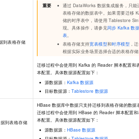
重要
通过
DataWorks
数据集成服务，只能
表格存储的数据表中。如果需要迁移
K
储的时序表中，请使用
Tablestore Si
现。具体操作，请参见
同步
Kafka
数
表
。
据到表格存储
表格存储支持
宽表模型
和
时序模型
，迁
根据实际业务场景选择合适的表格存储
迁移过程中会使用到
Kafka
的
Reader
脚本配置和
本配置。具体数据源配置如下：
源数据源：
Kafka
数据源
目标数据源：
Tablestore
数据源
HBase
数据库中数据只支持迁移到表格存储的数据
迁移过程中会使用到
HBase
的
Reader
脚本配置和
本配置。具体数据源配置如下：
数据到表格存储
源数据源：
HBase
数据源
目标数据源：
Tablestore
数据源