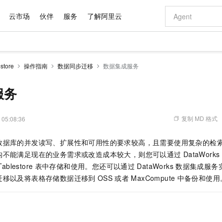
云市场
伙伴
服务
了解阿里云
AI 特惠
数据与 API
成为产品伙伴
企业增值服务
最佳实践
价格计算器
AI 场景体
基础软件
产品伙伴合
阿里云认证
市场活动
配置报价
大模型
tore
操作指南
数据同步迁移
数据集成服务
自助选配和估算价格
步到位
域名与网站
智启 AI 普惠权益
产品生态集成认证中心
企业支持计划
云上春晚
Qwen Audio：打造专属 AI 语音助手
千问官方 MaaS 平台，为开发者和 Agent 而生，新用户赠送 1 亿 + tokens 额度
云服务器 EC
一句话生成原生
AI Coding
阿里云Maa
2026 阿里云
为企业打
数据集
Windows
大模型认证
模型
NEW
NEW
格式还原
值低价云产品抢先购
提供智能易用的域名与建站服务
至高享 1亿+免费 tokens，加速 Al 应用落地
Qwen-Audio-3.0-Realtime 端到端实时语音角色扮演
安全可靠、弹
输入一句话想法,
智能编程，一键
服务
产品生态伙伴
专家技术服务
云上奥运之旅
弹性计算合作
阿里云中企出
手机三要素
宝塔 Linux
全部认证
价格优势
开源旗舰模型
对象存储 OSS
即刻拥有 DeepSeek-V4-Pro
阿里云 OPC 创新助力计划
云数据库 RD
一键部署幻兽
AI 电商营销
产品生态伙伴工作台
企业增值服务台
云栖战略参考
云存储合作计
云栖大会
身份实名认证
CentOS
训练营
推动算力普惠，释放技术红利
的大模型服务
最高返9万
真正可用的 1M 上下文,一次完成代码全链路开发
轻松解锁专属 DeepSeek-V4-Pro
至高百万元 Token 补贴，加速一人公司成长
稳定、安全、高性价比、高性能的云存储服务
一键购买专属
从图文生成到
复制 MD 格式
 05:08:36
云上的中国
数据库合作计
活动全景
短信
Docker
图片和
自进化智能体
人工智能平台 PAI
5 分钟轻松部署专属 QwenPaw
Token Plan 模型订阅计划
Qoder
高效搭建 AI
AI 广告创作
企业成长
大模型
NEW
HOT
信息公告
数据库的并发读写、扩展性和可用性的要求较高，且需要使用复杂的检
看见新力量
云网络合作计
OCR 文字识别
JAVA
级电脑
越聪明
证享300元代金券
一站式AI开发、训练和推理服务
Qwen3.8-Max 首发尝鲜，限时加量 10 倍，夜间低至2折
从聊天伙伴进化为能主动干活的本地数字员工
面向真实软件
图文、视频一
Kimi-K3
HappyHors
构不能满足现在的业务需求或改造成本较大，则您可以通过
DataWorks
NEW
魔搭 Mode
loud
服务实践
官网公告
Kimi 最新旗舰模型，长程编程与推理利器
让文字生成流
金融模力时刻
Salesforce O
版
Tablestore
表中存储和使用。您还可以通过
发票查验
DataWorks
数据集成服务
全能环境
Qoder CN
Claude Code + GStack 打造工程团队
千问办公，限时限量积分加倍
云原生数据库 P
低代码高效构
AI 建站
NEW
作计划
计划
迁移以及将表格存储数据迁移到
OSS
或者
MaxCompute
中备份和使用
创新中心
魔搭 ModelSc
健康状态
让AI从“聊天伙伴”进化为能干活的“数字员工”
覆盖公网/内网、递归/权威、移动APP等全场景解析服务
安装技能 GStack，拥有专属 AI 工程团队
你的AI工作搭子，覆盖日常办公高频场景
基于千问大模型等，支持代码智能生成、研发智能问答
0 代码专业建
客户案例
天气预报查询
操作系统
Deepseek-v4-pro
HappyHors
态合作计划
态智能体模型
旗舰 MoE 大模型，百万上下文与顶尖推理能力
图生视频，流
Compute
同享
容器服务 Kubernetes 版 ACK
万小智 AI 建站低至 15元/月
云防火墙
AI 短剧/漫剧
快递物流查询
WordPress
成为服务伙
高校合作
式云数据仓库
点，立即开启云上创新
提供一站式管理容器应用的 K8s 服务
送.CN域名，送备案服务码
云原生的云上
AI助力短剧
GLM-5.2
Wan2.7-T
Ubuntu