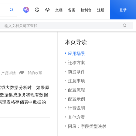
文档
备案
控制台
注册
登录
输入文档关键字查找
验
作计划
器
AI 活动
专业服务
服务伙伴合作计划
开发者社区
加入我们
服务平台百炼
阿里云 OPC 创新助力计划
本页导读
（1）
一站式生成采购清单，支持单品或批量购买
S
可编辑精美 PPT 文稿
S产品伙伴计划（繁花）
峰会
造的大模型服务与应用开发平台
轻量应用服务器
Agency Agents：拥有专属领域专家
AI 生产力先锋
Al MaaS 服务伙伴赋能合作
域名
博文
Careers
至高可申请百万元
应用场景
性可伸缩的云计算服务
 轻松生成专业的 PPT
开启高性价比 AI 编程新体验
先锋实践拓展 AI 生产力的边界
快速构建应用程序和网站，即刻迈出上云第一步
多领域专家智能体,一键组建 AI 虚拟交付团队
Token 补贴，五大权
计划
海大会
伙伴信用分合作计划
商标
问答
社会招聘
迁移方案
益加速 OPC 成功
S
帕鲁游戏服务器
数字证书管理服务（原SSL证书）
HappyHorse 打造一站式影视创作平台
飞天发布时刻
HOT
划
备案
电子书
校园招聘
前提条件
联机服务器，轻松开启游戏
视频创作，一键激活电商全链路生产力
全托管，含MySQL、PostgreSQL、SQL Server、MariaDB多引擎
实现全站HTTPS，呈现可信的WEB访问
所见，即是所愿
可视化编排打通从文字构思到成片全链路闭环
我的收藏
产品详情
更多支持
划
公司注册
镜像站
注意事项
视频生成
语音识别与合成
 智能体与工作流应用
短信服务
漫剧工坊：一站式动画创作平台
AI 实训营
索或大数据分析时，如果原
合作伙伴培训与认证
配置流程
划
上云迁移
的智能体编程平台
站生成，高效打造优质广告素材
通过阿里云百炼高效搭建AI应用,助力高效开发
快速生产连贯的高质量长漫剧
从基础到进阶，Agent 创客手把手教你
国内短信简单易用，安全可靠，秒级触达，全球覆盖200+国家和地区。
e-1.1-T2V
Qwen3-TTS-Flash
数据集成服务将现有数据
lScope
我要反馈
查询合作伙伴
配置示例
畅细腻的高质量视频
离线语音合成大模型，多语言方言自适应，低延迟高稳定
n Alibaba Cloud ISV 合作
实现表格存储表中数据的
代维服务
olarDB
建企业门户网站
大数据开发治理平台 DataWorks
10 分钟搭建微信、支付宝小程序
计费说明
创新加速
。
ope
登录合作伙伴管理后台
我要建议
站，无忧落地极速上线
以可视化方式快速构建移动和 PC 门户网站
100%兼容MySQL、PostgreSQL，兼容Oracle，支持集中和分布式
高效部署网站，快速应用到小程序
Data Agent 驱动的一站式 Data+AI 开发治理平台
e-1.1-I2V
Cosyvoice-V3-Flash
其他方案
安全
畅自然，细节丰富
高表现力语音合成大模型，语音克隆听感自然
我要投诉
上云场景组合购
伴
附录：字段类型映射
边界网络安全防护产品
漫剧创作，剧本、分镜、视频高效生成
覆盖90%+业务场景，专享组合折扣价
2V
VPN
Fun-ASR