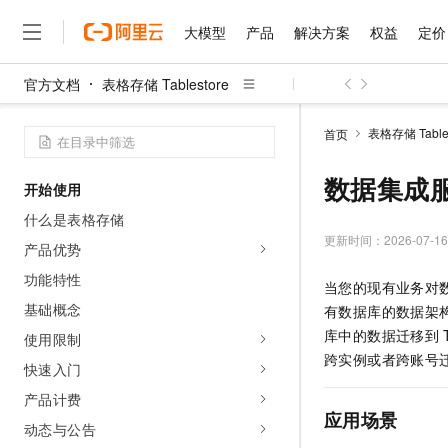
大模型
产品
解决方案
权益
定价
官方文档
表格存储 Tablestore
大模型
产品
解决方案
权益
定价
云市场
伙伴
服务
了解阿里云
精选产品
精选解决方案
普惠上云
产品定价
精选商城
成为销售伙伴
售前咨询
为什么选择阿里云
千问AI平台
表格存储 Tables
首页
了解云产品的定价详情
大模型服务平台百炼
睿译宝，AI翻译排版一
普惠上云 官方力荐
分销伙伴
在线服务
网站建设
什么是云计算
大
大模型服务与应用平台
上传文档即自动完成翻译和
云服务器38元/年起，超
数据集成
开始使用
咨询伙伴
多端小程序
技术领先
云上成本管理
售后服务
千问大模型
GLM-5.2：长任务时代
官方推荐返现计划
大模型
什么是表格存储
大模型
精选产品
精选解决方案
Salesforce 国际版订阅
稳定可靠
管理和优化成本
多元化、高性能、安全可靠
推荐新用户得奖励，单订单
更新时间：
2026-07-16
销售伙伴合作计划
产品优势
自助服务
友盟天域
安全合规
人工智能与机器学习
AI
文本生成
无影云电脑
Hermes Agent，打造
云工开物
功能特性
当您的现有业务对
无影生态合作计划
在线服务
观测云
分析师报告
随时随地安全接入的云上超
自主进化，持久记忆，越用
高校专属算力普惠，学生认
计算
互联网应用开发
基础概念
Qwen3.8-Max
有数据库的数据架
HOT
Salesforce On Alibaba C
工单服务
智能体时代全能旗舰模型
Tuya 物联网平台阿里云
研究报告与白皮书
库中的数据迁移到
使用限制
云解析DNS
快速拥有专属 OpenClaw
Consulting Partner 合
大数据
容器
免费试用
跨实例或者跨账号
短信专区
快速入门
蓝凌 OA
Qwen3.7-Plus
AI 大模型销售与服务生
现代化应用
存储
天池大赛
能看、能想、能动手的多模
产品计费
云原生大数据计算服务 Max
解决方案免费试用 新老
电子合同
应用场景
面向分析的企业级SaaS模
最高领取价值200元试用
安全
动态与公告
网络与CDN
AI 算法大赛
Qwen3-VL-Plus
畅捷通