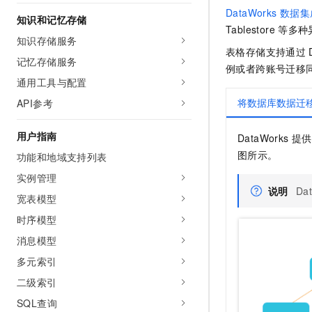
AI 产品 免费试用
网络
DataWorks
数据集
安全
云开发大赛
知识和记忆存储
Tableau 订阅
1亿+ 大模型 tokens 和 
Tablestore
等多种
知识存储服务
可观测
入门学习赛
中间件
AI空中课堂在线直播课
表格存储支持通过
140+云产品 免费试用
大模型服务
记忆存储服务
上云与迁云
例或者跨账号迁移
产品新客免费试用，最长1
数据库
通用工具与配置
生态解决方案
千问AI平台-Token Plan
企业出海
大模型ACA认证体验
大数据计算
将数据库数据迁
API参考
助力企业全员 AI 认知与能
行业生态解决方案
政企业务
媒体服务
千问AI平台-模型体验
用户指南
DataWorks
提供
开发者生态解决方案
在线体验全尺寸、多种模态
图所示
。
功能和地域支持列表
企业服务与云通信
AI 开发和 AI 应用解决
Happy 系列大模型
实例管理
域名与网站
说明
Da
宽表模型
终端用户计算
时序模型
消息模型
Serverless
大模型解决方案
多元索引
开发工具
快速部署 Dify，高效搭建 
二级索引
迁移与运维管理
SQL查询