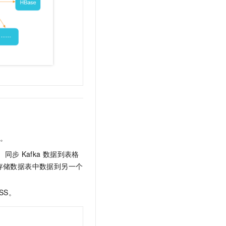
t.diy 一步搞定创意建站
构建大模型应用的安全防护体系
通过自然语言交互简化开发流程,全栈开发支持
通过阿里云安全产品对 AI 应用进行安全防护
。
、同步
Kafka
数据到表格
存储数据表中数据到另一个
SS。