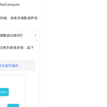
文戏情感细腻自然，动作戏激烈拳拳到肉，实现更强表演能力
支持中英文自由切换，具备更强的噪声鲁棒性
云聚AI 严选权益
MaxCompute、
SSL 证书
，一键激活高效办公新体验
精选AI产品，从模型到应用全链提效
堡垒机
存储、表格存储数据跨实
AI 用量加速计划
应用
防火墙
、识别商机，让客服更高效、服务更出色。
新老同享，达量后返
千问办公
主机安全
NEW
数据迁移到OSS或者MaxCompute
的智能体编程平台
一站式AI生产力平台
AI 应用及服务市场
伶鹊
迁移到表格存储
，如下
企业级人与Agent协作平台，接入和调度多个数字员工
智能客服平台，对话机器人、对话分析、智能外呼
AI 应用
大模型服务平台百炼 - 全妙
大模型
源与读写插件
。
应用创作平台
多模态内容创作工具，已接入 DeepSeek
自然语言处理
数据标注
机器学习
息提取
与 AI 智能体进行实时音视频通话
从文本、图片、视频中提取结构化的属性信息
构建支持视频理解的 AI 音视频实时通话应用