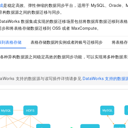
服务生态伙伴
视觉 Coding、空间感知、多模态思考等全面升级
1M上下文，专为长程任务能力而生
云工开物
企业应用
Night Plan 支持 Qwen 3.8-Max
AI 办公
NEW
成
是稳定高效、弹性伸缩的数据同步平台，适用于
MySQL、Oracle、
Red Hat
30+ 款产品免费体验
夜间 5 折，Qwen/Meoo/TokenPlan 客户专享
AI智能应用
异构数据源之间的数据迁移与同步。
科研合作
ERP
堂（旗舰版）
SUSE
DataWorks
数据集成实现的数据迁移场景包括将数据库数据迁移到表格
智能客服
AI 应用构建
大模型原生
CRM
同步和将表格存储数据迁移到
OSS
或者
MaxCompute。
2个月
自动承接线索
建站小程序
Qoder
大模型服务平台百炼-应用模版
OA 办公系统
HOT
NEW
移到表格存储
表格存储数据跨实例或者跨账号迁移同步
将表格存储
面向真实软件
个人版上线、团队版降价；千问3.8-Max首发发尝鲜
丰富多元化的应用模版和解决方案
力提升
财税管理
模板建站
万有无界
大模型服务平台百炼-智能体
各种异构数据源之间稳定高效的数据同步功能，可以实现将多种数据库
400电话
定制建站
的模型效果
灵活可视化地构建企业级 Agent
方案
广告营销
模板小程序
秒悟
人工智能平台 PAI
定制小程序
taWorks
支持的数据源与读写插件详情请参见
DataWorks
支持的数据
云端极速 AI 
新一代 AI 视频生成模型，深度适配广告营销等场景
AI Native 的算法工程平台，一站式完成建模、训练、推理服务部署
APP 开发
建站系统
AI 应用
10分钟微调：让0.6B模型媲美235B模型
多模态数据信
依托云原生高可用架构,实现Dify私有化部署
用1%尺寸在特定领域达到大模型90%以上效果