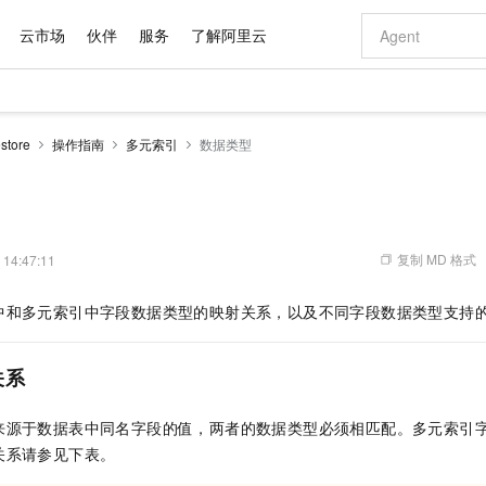
云市场
伙伴
服务
了解阿里云
AI 特惠
数据与 API
成为产品伙伴
企业增值服务
最佳实践
价格计算器
AI 场景体
基础软件
产品伙伴合
阿里云认证
市场活动
配置报价
大模型
tore
操作指南
多元索引
数据类型
自助选配和估算价格
步到位
域名与网站
智启 AI 普惠权益
产品生态集成认证中心
企业支持计划
云上春晚
Qwen Audio：打造专属 AI 语音助手
千问官方 MaaS 平台，为开发者和 Agent 而生，新用户赠送 1 亿 + tokens 额度
云服务器 EC
一句话生成原生
AI Coding
阿里云Maa
2026 阿里云
为企业打
数据集
Windows
大模型认证
模型
NEW
NEW
格式还原
值低价云产品抢先购
提供智能易用的域名与建站服务
至高享 1亿+免费 tokens，加速 Al 应用落地
Qwen-Audio-3.0-Realtime 端到端实时语音角色扮演
安全可靠、弹
输入一句话想法,
智能编程，一键
产品生态伙伴
专家技术服务
云上奥运之旅
弹性计算合作
阿里云中企出
手机三要素
宝塔 Linux
全部认证
价格优势
开源旗舰模型
对象存储 OSS
即刻拥有 DeepSeek-V4-Pro
阿里云 OPC 创新助力计划
云数据库 RD
一键部署幻兽
AI 电商营销
产品生态伙伴工作台
企业增值服务台
云栖战略参考
云存储合作计
云栖大会
身份实名认证
CentOS
训练营
推动算力普惠，释放技术红利
的大模型服务
最高返9万
真正可用的 1M 上下文,一次完成代码全链路开发
轻松解锁专属 DeepSeek-V4-Pro
至高百万元 Token 补贴，加速一人公司成长
稳定、安全、高性价比、高性能的云存储服务
一键购买专属
从图文生成到
复制 MD 格式
 14:47:11
云上的中国
数据库合作计
活动全景
短信
Docker
图片和
自进化智能体
人工智能平台 PAI
5 分钟轻松部署专属 QwenPaw
Token Plan 模型订阅计划
Qoder
高效搭建 AI
AI 广告创作
企业成长
大模型
NEW
HOT
信息公告
中和多元索引中字段数据类型的映射关系，以及不同字段数据类型支持
看见新力量
云网络合作计
OCR 文字识别
JAVA
级电脑
越聪明
证享300元代金券
一站式AI开发、训练和推理服务
Qwen3.8-Max 首发尝鲜，限时加量 10 倍，夜间低至2折
从聊天伙伴进化为能主动干活的本地数字员工
面向真实软件
图文、视频一
Kimi-K3
HappyHors
NEW
魔搭 Mode
loud
服务实践
官网公告
Kimi 最新旗舰模型，长程编程与推理利器
让文字生成流
金融模力时刻
Salesforce O
版
发票查验
全能环境
Qoder CN
Claude Code + GStack 打造工程团队
千问办公，限时限量积分加倍
云原生数据库 P
低代码高效构
AI 建站
NEW
作计划
关系
计划
创新中心
魔搭 ModelSc
健康状态
让AI从“聊天伙伴”进化为能干活的“数字员工”
覆盖公网/内网、递归/权威、移动APP等全场景解析服务
安装技能 GStack，拥有专属 AI 工程团队
你的AI工作搭子，覆盖日常办公高频场景
基于千问大模型等，支持代码智能生成、研发智能问答
0 代码专业建
客户案例
天气预报查询
操作系统
Deepseek-v4-pro
HappyHors
态合作计划
来源于数据表中同名字段的值，两者的数据类型必须相匹配。多元索引
态智能体模型
旗舰 MoE 大模型，百万上下文与顶尖推理能力
图生视频，流
Compute
同享
容器服务 Kubernetes 版 ACK
万小智 AI 建站低至 15元/月
云防火墙
AI 短剧/漫剧
快递物流查询
WordPress
成为服务伙
高校合作
关系请参见下表。
式云数据仓库
点，立即开启云上创新
提供一站式管理容器应用的 K8s 服务
送.CN域名，送备案服务码
云原生的云上
AI助力短剧
GLM-5.2
Wan2.7-T
Ubuntu