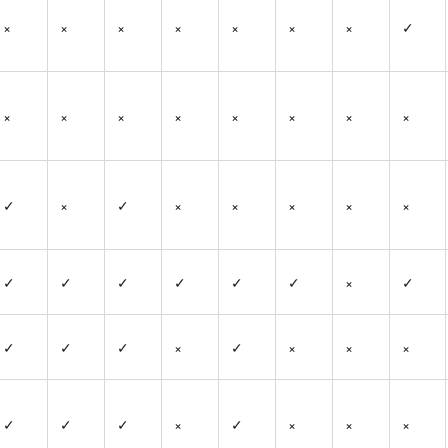
×
×
×
×
×
×
×
✓
×
×
×
×
×
×
×
×
✓
×
✓
×
×
×
×
×
✓
✓
✓
✓
✓
✓
×
✓
✓
✓
✓
×
✓
×
×
×
✓
✓
✓
×
✓
×
×
×