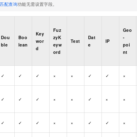
匹配查询
功能无需设置字段。
Fuz
Geo
Key
Dou
Boo
zyK
Dat
-
wor
Text
IP
ble
lean
eyw
e
poi
d
ord
nt
✓
✓
✓
×
×
✓
✓
×
✓
✓
✓
×
×
✓
×
×
✓
✓
✓
×
×
✓
✓
×