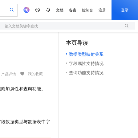
文档
备案
控制台
注册
登录
输入文档关键字查找
验
作计划
器
AI 活动
专业服务
服务伙伴合作计划
开发者社区
加入我们
服务平台百炼
阿里云 OPC 创新助力计划
本页导读
（1）
一站式生成采购清单，支持单品或批量购买
S
可编辑精美 PPT 文稿
S产品伙伴计划（繁花）
峰会
造的大模型服务与应用开发平台
轻量应用服务器
Agency Agents：拥有专属领域专家
AI 生产力先锋
Al MaaS 服务伙伴赋能合作
域名
博文
Careers
至高可申请百万元
数据类型映射关系
性可伸缩的云计算服务
 轻松生成专业的 PPT
开启高性价比 AI 编程新体验
先锋实践拓展 AI 生产力的边界
快速构建应用程序和网站，即刻迈出上云第一步
多领域专家智能体,一键组建 AI 虚拟交付团队
Token 补贴，五大权
计划
海大会
伙伴信用分合作计划
商标
问答
社会招聘
字段属性支持情况
益加速 OPC 成功
S
帕鲁游戏服务器
数字证书管理服务（原SSL证书）
HappyHorse 打造一站式影视创作平台
飞天发布时刻
HOT
划
备案
电子书
校园招聘
查询功能支持情况
联机服务器，轻松开启游戏
视频创作，一键激活电商全链路生产力
全托管，含MySQL、PostgreSQL、SQL Server、MariaDB多引擎
实现全站HTTPS，呈现可信的WEB访问
所见，即是所愿
可视化编排打通从文字构思到成片全链路闭环
我的收藏
产品详情
更多支持
划
公司注册
镜像站
视频生成
语音识别与合成
 智能体与工作流应用
短信服务
漫剧工坊：一站式动画创作平台
AI 实训营
的附加属性和查询功能。
合作伙伴培训与认证
划
上云迁移
的智能体编程平台
站生成，高效打造优质广告素材
通过阿里云百炼高效搭建AI应用,助力高效开发
快速生产连贯的高质量长漫剧
从基础到进阶，Agent 创客手把手教你
国内短信简单易用，安全可靠，秒级触达，全球覆盖200+国家和地区。
e-1.1-T2V
Qwen3-TTS-Flash
lScope
我要反馈
查询合作伙伴
畅细腻的高质量视频
离线语音合成大模型，多语言方言自适应，低延迟高稳定
n Alibaba Cloud ISV 合作
代维服务
olarDB
建企业门户网站
大数据开发治理平台 DataWorks
10 分钟搭建微信、支付宝小程序
创新加速
ope
登录合作伙伴管理后台
我要建议
站，无忧落地极速上线
以可视化方式快速构建移动和 PC 门户网站
100%兼容MySQL、PostgreSQL，兼容Oracle，支持集中和分布式
高效部署网站，快速应用到小程序
Data Agent 驱动的一站式 Data+AI 开发治理平台
e-1.1-I2V
Cosyvoice-V3-Flash
安全
字段数据类型与数据表中字
畅自然，细节丰富
高表现力语音合成大模型，语音克隆听感自然
我要投诉
上云场景组合购
伴
边界网络安全防护产品
漫剧创作，剧本、分镜、视频高效生成
覆盖90%+业务场景，专享组合折扣价
2V
VPN
Fun-ASR