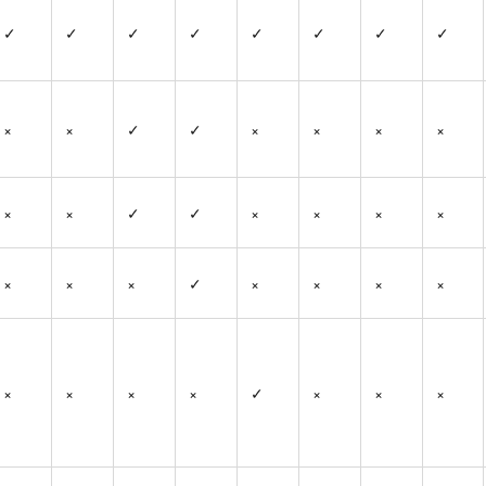
✓
✓
✓
✓
✓
✓
✓
✓
×
×
✓
✓
×
×
×
×
×
×
✓
✓
×
×
×
×
×
×
×
✓
×
×
×
×
×
×
×
×
✓
×
×
×