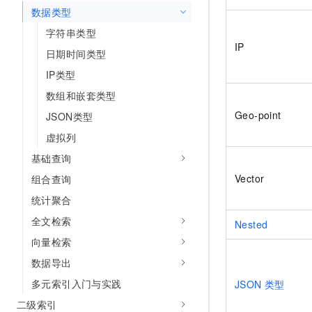
10 分钟在聊天系统中增加
数据类型
专有云
字符串类型
IP
日期时间类型
IP类型
数组和嵌套类型
Geo-point
JSON类型
虚拟列
基础查询
Vector
组合查询
统计聚合
全文检索
Nested
向量检索
数据导出
多元索引入门与实践
JSON
类型
二级索引