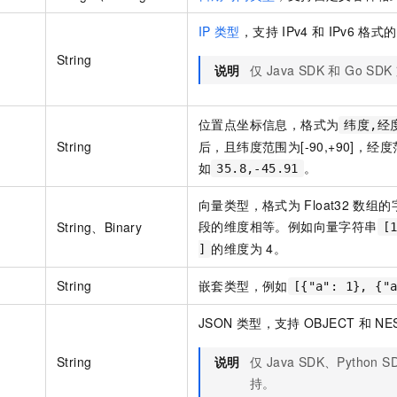
一个 AI 助手
即刻拥有 DeepSeek-R1 满血版
超强辅助，Bol
在企业官网、通讯软件中为客户提供 AI 客服
多种方案随心选，轻松解锁专属 DeepSeek
IP
类型
，支持
IPv4
和
IPv6
格式的
String
说明
仅 Java SDK 和 Go SD
位置点坐标信息，格式为
纬度,经
String
后，且纬度范围为[-90,+90]，经度范
如
。
35.8,-45.91
向量类型，格式为
Float32
数组的
段的维度相等。例如向量字符串
String、Binary
[
的维度为
4。
]
String
嵌套类型，例如
[{"a": 1}, {"
JSON
类型，支持
OBJECT
和
NE
String
说明
仅 Java SDK、Python S
持。