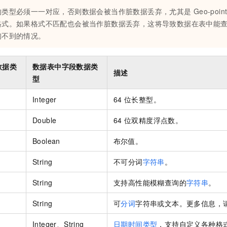
服务生态伙伴
视觉 Coding、空间感知、多模态思考等全面升级
1M上下文，专为长程任务能力而生
云工开物
企业应用
Night Plan 支持 Qwen 3.8-Max
AI 办公
NEW
的类型必须一一对应，否则数据会被当作脏数据丢弃，尤其是
Geo-poin
Red Hat
30+ 款产品免费体验
夜间 5 折，Qwen/Meoo/TokenPlan 客户专享
AI智能应用
科研合作
格式。如果格式不匹配也会被当作脏数据丢弃，这将导致数据在表中能
ERP
堂（旗舰版）
SUSE
询不到的情况。
智能客服
AI 应用构建
大模型原生
CRM
2个月
自动承接线索
建站小程序
Qoder
大模型服务平台百炼-应用模版
OA 办公系统
HOT
数据类
数据表中字段数据类
NEW
描述
面向真实软件
个人版上线、团队版降价；千问3.8-Max首发发尝鲜
丰富多元化的应用模版和解决方案
型
力提升
财税管理
模板建站
万有无界
大模型服务平台百炼-智能体
Integer
64
位长整型。
400电话
定制建站
的模型效果
灵活可视化地构建企业级 Agent
Double
64
位双精度浮点数。
方案
广告营销
模板小程序
秒悟
人工智能平台 PAI
定制小程序
云端极速 AI 
新一代 AI 视频生成模型，深度适配广告营销等场景
AI Native 的算法工程平台，一站式完成建模、训练、推理服务部署
Boolean
布尔值。
APP 开发
String
不可分词
字符串
。
建站系统
String
支持高性能模糊查询的
字符串
。
AI 应用
10分钟微调：让0.6B模型媲美235B模型
多模态数据信
String
可
分词
字符串或文本。更多信息，
依托云原生高可用架构,实现Dify私有化部署
用1%尺寸在特定领域达到大模型90%以上效果
Integer、String
日期时间类型
，支持自定义各种格