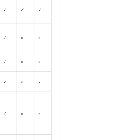
✓
✓
✓
✓
×
×
✓
×
×
✓
×
×
✓
×
×