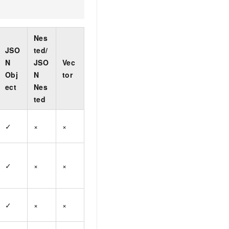
Nes
JSO
ted/
N
JSO
Vec
Obj
N
tor
ect
Nes
ted
✓
×
×
✓
×
×
✓
×
×