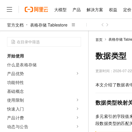
大模型
产品
解决方案
权益
定价
官方文档
表格存储 Tablestore
大模型
产品
解决方案
权益
定价
云市场
伙伴
服务
了解阿里云
精选产品
精选解决方案
普惠上云
产品定价
精选商城
成为销售伙伴
售前咨询
为什么选择阿里云
千问AI平台
表格存储 Tables
首页
了解云产品的定价详情
大模型服务平台百炼
睿译宝，AI翻译排版一
普惠上云 官方力荐
分销伙伴
在线服务
网站建设
什么是云计算
大
大模型服务与应用平台
上传文档即自动完成翻译和
云服务器38元/年起，超
数据类型
开始使用
咨询伙伴
多端小程序
技术领先
云上成本管理
售后服务
千问大模型
GLM-5.2：长任务时代
官方推荐返现计划
大模型
什么是表格存储
大模型
精选产品
精选解决方案
Salesforce 国际版订阅
稳定可靠
管理和优化成本
多元化、高性能、安全可靠
推荐新用户得奖励，单订单
更新时间：
2026-07-22
销售伙伴合作计划
产品优势
自助服务
友盟天域
安全合规
人工智能与机器学习
AI
文本生成
无影云电脑
Hermes Agent，打造
云工开物
功能特性
本文介绍了数据表
无影生态合作计划
在线服务
观测云
分析师报告
随时随地安全接入的云上超
自主进化，持久记忆，越用
高校专属算力普惠，学生认
计算
互联网应用开发
基础概念
Qwen3.8-Max
HOT
Salesforce On Alibaba C
工单服务
智能体时代全能旗舰模型
Tuya 物联网平台阿里云
研究报告与白皮书
使用限制
云解析DNS
快速拥有专属 OpenClaw
Consulting Partner 合
数据类型映射
大数据
容器
免费试用
短信专区
快速入门
蓝凌 OA
Qwen3.7-Plus
AI 大模型销售与服务生
现代化应用
存储
天池大赛
多元索引的字段值
能看、能想、能动手的多模
产品计费
云原生大数据计算服务 Max
解决方案免费试用 新老
电子合同
段数据类型的匹配
面向分析的企业级SaaS模
最高领取价值200元试用
安全
动态与公告
网络与CDN
AI 算法大赛
Qwen3-VL-Plus
畅捷通