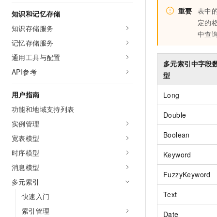
AI 产品 免费试用
网络
安全
云开发大赛
重要
表中
知识和记忆存储
Tableau 订阅
1亿+ 大模型 tokens 和 
定的
知识存储服务
可观测
入门学习赛
中间件
AI空中课堂在线直播课
中查
140+云产品 免费试用
大模型服务
记忆存储服务
上云与迁云
产品新客免费试用，最长1
数据库
通用工具与配置
生态解决方案
千问AI平台-Token Plan
多元索引中字段
企业出海
大模型ACA认证体验
大数据计算
API参考
型
助力企业全员 AI 认知与能
行业生态解决方案
政企业务
媒体服务
千问AI平台-模型体验
用户指南
Long
开发者生态解决方案
在线体验全尺寸、多种模态
功能和地域支持列表
企业服务与云通信
Double
AI 开发和 AI 应用解决
Happy 系列大模型
实例管理
域名与网站
Boolean
宽表模型
终端用户计算
时序模型
Keyword
消息模型
Serverless
大模型解决方案
FuzzyKeyword
多元索引
开发工具
快速部署 Dify，高效搭建 
Text
快速入门
迁移与运维管理
索引管理
Date