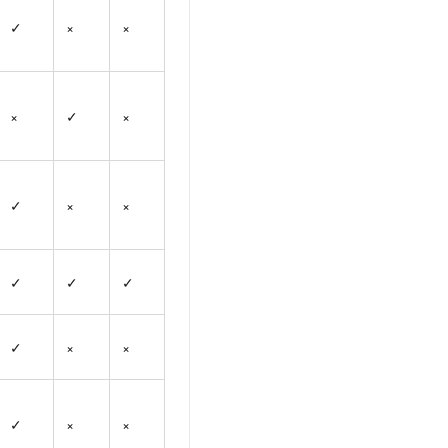
✓
×
×
×
✓
×
✓
×
×
✓
✓
✓
✓
×
×
✓
×
×