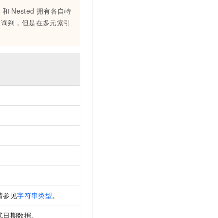
文戏情感细腻自然，动作戏激烈拳拳到肉，实现更强表演能力
支持中英文自由切换，具备更强的噪声鲁棒性
云聚AI 严选权益
SSL 证书
t
和
Nested
拥有各自特
，一键激活高效办公新体验
精选AI产品，从模型到应用全链提效
查询到，但是在多元索引
堡垒机
AI 用量加速计划
应用
防火墙
、识别商机，让客服更高效、服务更出色。
新老同享，达量后返
千问办公
主机安全
NEW
的智能体编程平台
一站式AI生产力平台
AI 应用及服务市场
伶鹊
企业级人与Agent协作平台，接入和调度多个数字员工
智能客服平台，对话机器人、对话分析、智能外呼
AI 应用
大模型服务平台百炼 - 全妙
大模型
应用创作平台
多模态内容创作工具，已接入 DeepSeek
自然语言处理
数据标注
机器学习
息提取
与 AI 智能体进行实时音视频通话
请参见
字符串类型
。
从文本、图片、视频中提取结构化的属性信息
构建支持视频理解的 AI 音视频实时通话应用
式日期数据。