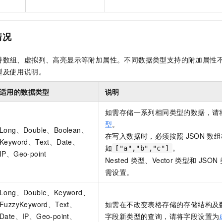
情况
持数组、虚拟列、高亮显示等附加属性。不同数据类型支持的附加属性
型及使用说明。
适用的数据类型
说明
如需存储一系列相同类型的数据，请
型
。
Long、Double、Boolean、
在写入数据时，必须按照
JSON
数组
Keyword、Text、Date、
如
。
["a","b","c"]
IP、Geo-point
Nested
类型、Vector
类型和
JSON
需设置。
Long、Double、Keyword、
FuzzyKeyword、Text、
如需在不改变表格存储的存储结构及
Date、IP、Geo-point、
字段新类型的查询，请将字段设置为