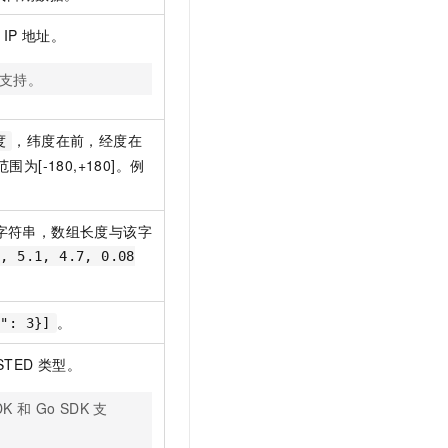
t.diy 一步搞定创意建站
构建大模型应用的安全防护体系
通过自然语言交互简化开发流程,全栈开发支持
通过阿里云安全产品对 AI 应用进行安全防护
IP
地址。
K 支持。
，纬度在前，经度在
度
围为[-180,+180]。例
字符串，数组长度与该字
1, 5.1, 4.7, 0.08
。
a": 3}]
STED
类型。
DK 和 Go SDK 支