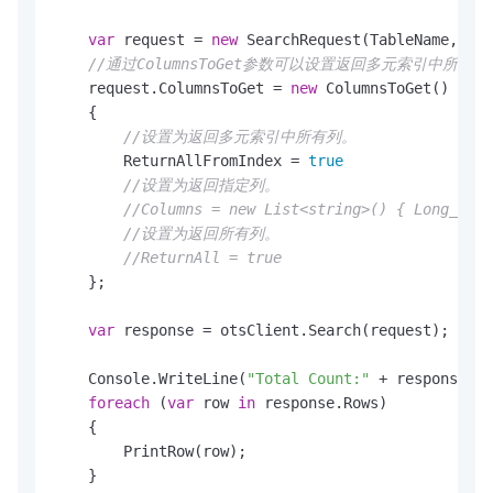
var
 request = 
new
 SearchRequest(TableName, Ind
//通过ColumnsToGet参数可以设置返回多元索引中
    request.ColumnsToGet = 
new
 ColumnsToGet()

    {

//设置为返回多元索引中所有列。
        ReturnAllFromIndex = 
true
//设置为返回指定列。
//Columns = new List<string>() { Long_type
//设置为返回所有列。
//ReturnAll = true
    };

var
 response = otsClient.Search(request);

    Console.WriteLine(
"Total Count:"
 + response.To
foreach
 (
var
 row 
in
 response.Rows)

    {

        PrintRow(row);

    }
