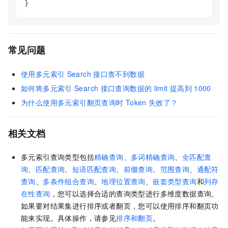
}
常见问题
使用多元索引
Search
接口查不到数据
如何将多元索引
Search
接口查询数据的
limit
提高到
1000
为什么使用多元索引翻页查询时
Token
失效了？
相关文档
多元索引查询类型包括
精确查询
、
多词精确查询
、
全匹配查
询
、
匹配查询
、
短语匹配查询
、
前缀查询
、
范围查询
、
通配符
查询
、
多条件组合查询
、
地理位置查询
、
嵌套类型查询
和
列存
在性查询
，您可以选择合适的查询类型进行多维度数据查询。
如果要对结果集进行排序或者翻页，您可以使用排序和翻页功
能来实现。具体操作，请参见
排序和翻页
。