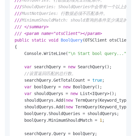
///
MustQueries: 行数据必须完全匹配条件。
///
ShouldQueries: ShouldQueries中会带有一
///
MustNotQueries: 行数据必须不匹配条件。
///
MinimumShouldMatch: should查询的条件至少满足的个
///
</summary>
///
<param name="otsClient">
</param>
public
static
void
BoolQuery
(
OTSClient otsClient
)
{

    Console.WriteLine(
"\n Start bool query..."
);

var
 searchQuery = 
new
 SearchQuery();

//设置返回匹配的总行数。
    searchQuery.GetTotalCount = 
true
;

var
 boolQuery = 
new
 BoolQuery();

var
 shouldQuerys = 
new
 List<IQuery>();

    shouldQuerys.Add(
new
 TermQuery(Keyword_type_co
    shouldQuerys.Add(
new
 TermQuery(Keyword_type_co
    boolQuery.ShouldQueries = shouldQuerys;

    boolQuery.MinimumShouldMatch = 
1
;

    searchQuery.Query = boolQuery;
