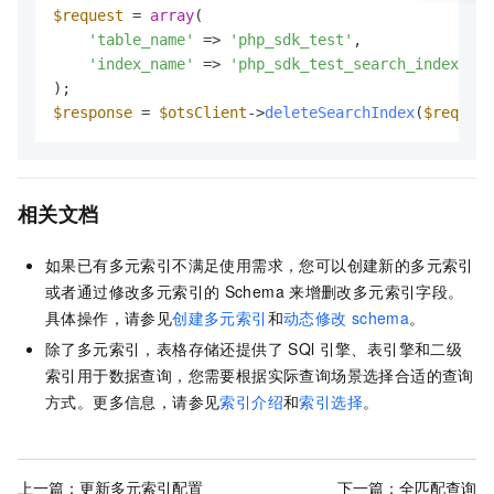
$request
 = 
array
(

'table_name'
 => 
'php_sdk_test'
,

'index_name'
 => 
'php_sdk_test_search_index'
$response
 = 
$otsClient
->
deleteSearchIndex
(
$request
相关文档
如果已有多元索引不满足使用需求，您可以创建新的多元索引
或者通过修改多元索引的
Schema
来增删改多元索引字段。
具体操作，请参见
创建多元索引
和
动态修改
schema
。
除了多元索引，表格存储还提供了
SQl
引擎、表引擎和二级
索引用于数据查询，您需要根据实际查询场景选择合适的查询
方式。更多信息，请参见
索引介绍
和
索引选择
。
上一篇：
更新多元索引配置
下一篇：
全匹配查询