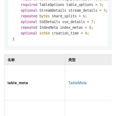
required
 TableOptions table_options = 
3
;

optional
 StreamDetails stream_details = 
5
;

repeated
bytes
 shard_splits = 
6
;

optional
 SSEDetails sse_details = 
7
;

repeated
 IndexMeta index_metas = 
8
;

optional
int64
 creation_time = 
9
;

}
名称
类型
table_meta
TableMeta