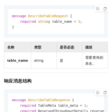
message 
DescribeTableRequest
 {

required
string
 table_name = 
1
;

}
名称
类型
是否必选
描述
需要查询的
table_name
string
是
表名。
响应消息结构
message 
DescribeTableResponse
 {

required
 TableMeta table_meta = 
1
;

required
 ReservedThroughputDetails reserved_th