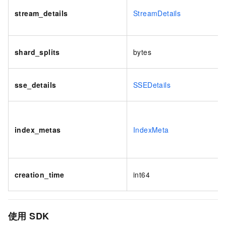
stream_details
StreamDetails
shard_splits
bytes
sse_details
SSEDetails
index_metas
IndexMeta
creation_time
int64
使用
SDK