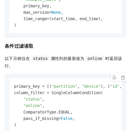
    primary_key,

    max_version=
None
,

    time_range=(start_time, end_time),

)
条件过滤读取
以下示例仅在
属性列的最新值为
时返回该
status
online
行。
primary_key = [(
"partition"
, 
"device"
), (
"id"
, 
1
)]

column_filter = SingleColumnCondition(

"status"
,

"online"
,

    ComparatorType.EQUAL,

    pass_if_missing=
False
,

)
