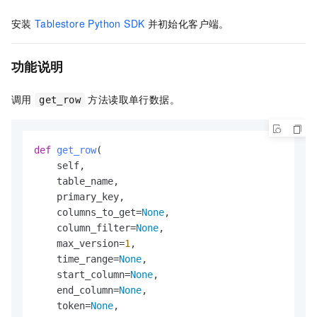
安装
Tablestore Python SDK
并初始化客户端。
功能说明
调用
方法读取单行数据。
get_row
def
get_row
(
    self,

    table_name,

    primary_key,

    columns_to_get=
None
,

    column_filter=
None
,

    max_version=
1
,

    time_range=
None
,

    start_column=
None
,

    end_column=
None
,

    token=
None
,
