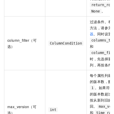
return_row
。
None
过滤条件。有
方法，请参见
器
。同时设置
column_filter（可
columns_to
ColumnCondition
选）
和
column_fil
时，先选择要
列，再按条件
每个属性列最
的版本数，默
。如果符合
1
的版本数超过
按从新到旧的
回。
max_version（可
max_ver
int
和
选）
time_ran