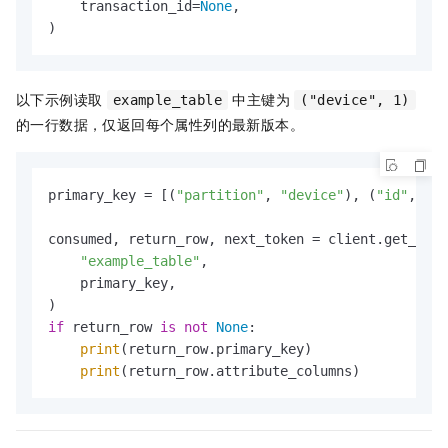
    transaction_id=
None
)
以下示例读取
中主键为
example_table
("device", 1)
的一行数据，仅返回每个属性列的最新版本。
primary_key = [(
"partition"
, 
"device"
), (
"id"
, 
1
)]

consumed, return_row, next_token = client.get_row(

"example_table"
,

    primary_key,

if
 return_row 
is
not
None
:

print
(return_row.primary_key)

print
(return_row.attribute_columns)