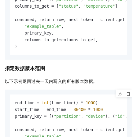
columns_to_get = [
"status"
, 
"temperature"
]

consumed, return_row, next_token = client.get_row(

"example_table"
,

    primary_key,

    columns_to_get=columns_to_get,

)
指定数据版本范围
以下示例返回过去一天内写入的所有版本数据。
end_time = 
int
(time.time() * 
1000
)

start_time = end_time - 
86400
 * 
1000
primary_key = [(
"partition"
, 
"device"
), (
"id"
, 
1
)]

consumed, return_row, next_token = client.get_row(

"example_table"
,
