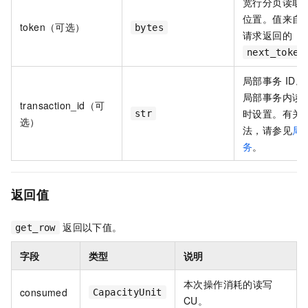
宽行分页读取
位置。值来自
token（可选）
bytes
请求返回的
next_token
局部事务 ID
局部事务内读
transaction_id（可
时设置。有关
str
选）
法，请参见
局
务
。
返回值
返回以下值。
get_row
字段
类型
说明
本次操作消耗的读写
consumed
CapacityUnit
CU。