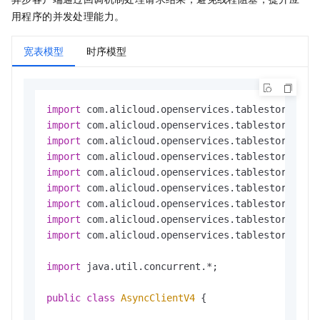
// 输出数据表列表信息
用程序的并发处理能力。
            System.out.println(
"在实例 '"
 + inst
宽表模型
时序模型
            listTableResponse.getTableNames().fo
        } 
catch
 (Exception e) {

            System.err.println(
"列举数据表失败，详
            e.printStackTrace();

import
        } 
finally
 {

import
// 关闭客户端
import
if
 (client != 
null
) {

import
                client.shutdown();

import
            }

import
        }

import
    }

import
}
import
 com.alicloud.openservices.tablestore.mode
import
 java.util.concurrent.*;

public
class
AsyncClientV4
 {
