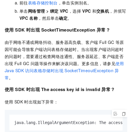
前往
表格存储控制台
，单击实例别名。
单击
网络管理
>
绑定
VPC
，选择
VPC
和
交换机
，并填写
VPC
名称
，然后单击
确定
。
使用
SDK
时出现
SocketTimeoutException
异常？
由于网络不通或网络抖动、服务器高负载、客户端
Full GC
等原
因可能会导致客户端访问表格存储超时。当出现客户端访问超时
的问题时，需要通过检查网络连通性、服务器延迟、客户端是否
出现
Full GC
问题等操作来解决该问题。更多信息，请参见
使用
Java SDK
访问表格存储时出现
SocketTimeoutException
异
常
。
使用
SDK
时出现
The access key id is invalid
异常？
使用
SDK
时出现如下异常：
java.lang.IllegalArgumentException: The access key