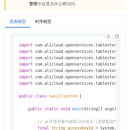
管理
中设置允许公网访问。
宽表模型
时序模型
import
import
import
import
import
import
import
 com.alicloud.openservices.tablestore.mode
public
class
SyncClientV4
 {

public
static
void
main
(String[] args)
 {

// 从环境变量中获取访问凭证（需要配置TABLESTORE_AC
final
String
accessKeyId
=
 System.geten