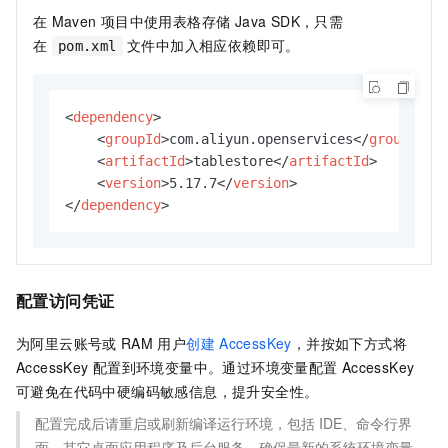
在
Maven
项目中使用表格存储 Java SDK，只需
在
文件中加入相应依赖即可。
pom.xml
<
dependency
>
<
groupId
>
com.aliyun.openservices
</
groupId
>
<
artifactId
>
tablestore
</
artifactId
>
<
version
>
5.17.7
</
version
>
</
dependency
>
配置访问凭证
为阿里云账号或
RAM
用户
创建
AccessKey
，并按如下方式将
AccessKey
配置到环境变量中。通过环境变量配置
AccessKey
可避免在代码中硬编码敏感信息，提升安全性。
配置完成后请重启或刷新编译运行环境，包括
IDE、命令行界
面、其它桌面应用程序及后台服务，确保最新的系统环境变量