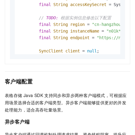
final
String
accessKeySecret
=
 System.g
// 
TODO:
 根据实例信息修改以下配置
final
String
region
=
"cn-hangzhou"
; 
//
final
String
instanceName
=
"n01k******
final
String
endpoint
=
"https://n01k**
SyncClient
client
=
null
;

try
 {

// 构造凭证
DefaultCredentials
credentials
=
ne
V4Credentials
credentialsV4
=
 V4Cre
客户端配置
CredentialsProvider
provider
=
new
表格存储
Java SDK
支持同步和异步两种客户端模式，可根据应
// 创建客户端实例
用场景选择合适的客户端类型。异步客户端能够提供更好的并发
            client = 
new
SyncClient
(endpoint, p
处理能力，适合高吞吐量场景。
// 列举所有数据表
异步客户端
ListTableResponse
listTableResponse
异步客户端通过回调机制处理请求结果，避免线程阻塞，提升应