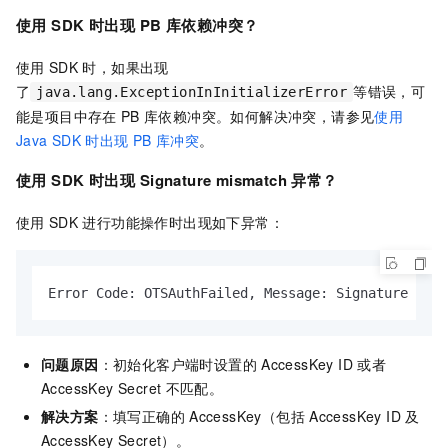
            e.printStackTrace();

使用
SDK
时出现
PB
库依赖冲突？
        } 
finally
 {

使用
SDK
时，如果出现
// 关闭客户端
if
 (client != 
null
) {

了
等错误，可
java.lang.ExceptionInInitializerError
                client.shutdown();

能是项目中存在
PB
库依赖冲突。如何解决冲突，请参见
使用
            }

Java SDK
时出现
PB
库冲突
。
        }

    }

使用
SDK
时出现
Signature mismatch
异常？
使用
SDK
进行功能操作时出现如下异常：
Error Code: OTSAuthFailed, Message: Signature mism
问题原因
：初始化客户端时设置的
AccessKey ID
或者
AccessKey Secret
不匹配。
解决方案
：填写正确的
AccessKey（包括
AccessKey ID
及
AccessKey Secret）。