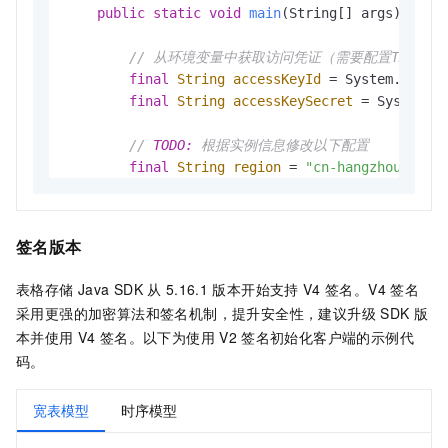
public
static
void
main
(String[] args)
 {

// 从环境变量中获取访问凭证（需要配置TABLESTORE_AC
final
String
accessKeyId
=
 System.geten
final
String
accessKeySecret
=
 System.g
// 
TODO:
 根据实例信息修改以下配置
final
String
region
=
"cn-hangzhou"
; 
//
final
String
instanceName
=
"n01k******
final
String
endpoint
=
"https://n01k**
签名版本
AsyncClient
client
=
null
;

try
 {

表格存储
Java SDK
从
5.16.1
版本开始支持
V4
签名。V4
签名
// 构造V4签名凭证
采用更强的加密算法和签名机制，提升安全性，建议升级
SDK
版
DefaultCredentials
credentials
=
ne
本并使用
V4
签名。以下为使用
V2
签名初始化客户端的示例代
V4Credentials
credentialsV4
=
 V4Cre
码。
CredentialsProvider
provider
=
new
宽表模型
时序模型
// 创建异步客户端实例
            client = 
new
AsyncClient
(endpoint, 