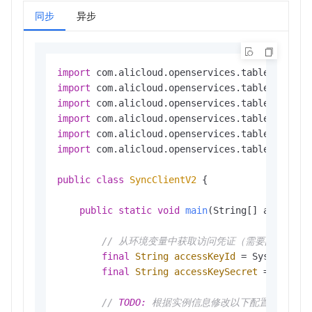
同步
异步
// 使用 CompletableFuture 进行异步处
            CompletableFuture<ListTableResponse
// 在回调中处理异步结果
import
            client.listTable(
new
TableStoreCall
import
@Override
import
public
void
onCompleted
(ListTab
import
                    System.out.println(
"异步请求
import
                    future.complete(res); 
// 异
import
 com.alicloud.openservices.tablestore.mo
                }

@Override
public
class
SyncClientV2
 {

public
void
onFailed
(ListTableR
                    System.err.println(
"异步请求
public
static
void
main
(String[] args)
 {

                    future.completeExceptionall
                }

// 从环境变量中获取访问凭证（需要配置TABLESTORE_
            });

final
String
accessKeyId
=
 System.get
final
String
accessKeySecret
=
 System
            System.out.println(
"已发起 listTab
// 
TODO:
 根据实例信息修改以下配置
// 阻塞等待结果，并设置超时