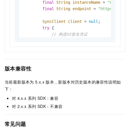
final
String
instanceName
=
"n01k****
// 在实际应用中，可以继续执行其他非阻塞任务
final
String
endpoint
=
"https://n01k
ListTableResponse
response
=
 future
SyncClient
client
=
null
;

// 在主线程中处理成功的结果
try
 {

            System.out.println(
"在实例 '"
 + inst
// 构造V2签名凭证
            response.getTableNames().forEach(Sys
DefaultCredentials
credentials
=
        } 
catch
 (Exception e) {

CredentialsProvider
provider
=
ne
            System.err.println(
"列举数据表失败，详
            e.printStackTrace();

// 创建客户端实例
        } 
finally
 {

            client = 
new
SyncClient
(endpoint,
版本兼容性
// 关闭客户端
if
 (client != 
null
) {

// 列举所有数据表
当前最新版本为
5.x.x
版本，新版本对历史版本的兼容性说明如
                client.shutdown();

ListTableResponse
listTableRespon
下：
            }

        }

对
4.x.x
系列
SDK：兼容
// 输出数据表列表信息
    }

            System.out.println(
"在实例 '"
 + in
对
2.x.x
系列
SDK：不兼容
}

            listTableResponse.getTableNames().
常见问题
        } 
catch
 (Exception e) {

            System.err.println(
"列举数据表失败，