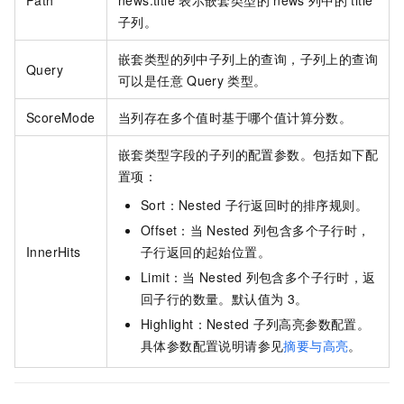
Path
news.title
表示嵌套类型的
news
列中的
title
子列。
嵌套类型的列中子列上的查询，子列上的查询
Query
可以是任意
Query
类型。
ScoreMode
当列存在多个值时基于哪个值计算分数。
嵌套类型字段的子列的配置参数。包括如下配
置项：
Sort：Nested
子行返回时的排序规则。
Offset：当
Nested
列包含多个子行时，
InnerHits
子行返回的起始位置。
Limit：当
Nested
列包含多个子行时，返
回子行的数量。默认值为
3。
Highlight：Nested
子列高亮参数配置。
具体参数配置说明请参见
摘要与高亮
。