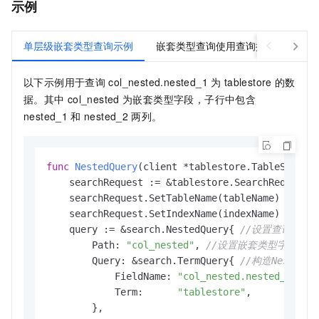
示例
单层级嵌套类型查询示例
嵌套类型查询使用查询摘要与高亮示
以下示例用于查询
col_nested.nested_1
为
tablestore
的数
据。其中
col_nested
为嵌套类型字段，子行中包含
nested_1
和
nested_2
两列。
func
NestedQuery
(client *tablestore.TableStoreC
    searchRequest := &tablestore.SearchRequest{}
    searchRequest.SetTableName(tableName)

    searchRequest.SetIndexName(indexName)

    query := &search.NestedQuery{ 
//设置查询类型为N
        Path: 
"col_nested"
, 
//设置嵌套类型字段的路
        Query: &search.TermQuery{ 
//构造Nested
            FieldName: 
"col_nested.nested_1"
, 
/
            Term:      
"tablestore"
,          
/
        },
