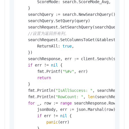
        ScoreMode: search.ScoreMode_Avg,

    }

    searchQuery := search.NewSearchQuery()

    searchQuery.SetQuery(query)

    searchRequest.SetSearchQuery(searchQuery)

//设置为返回所有列。
    searchRequest.SetColumnsToGet(&tablestore.Co
        ReturnAll: 
true
,

    })

    searchResponse, err := client.Search(searchR
if
 err != 
nil
 {

        fmt.Printf(
"%#v"
, err)

return
    }

    fmt.Println(
"IsAllSuccess: "
, searchRespons
    fmt.Println(
"RowCount: "
, 
len
(searchResponse
for
 _, row := 
range
 searchResponse.Rows {

        jsonBody, err := json.Marshal(row)

if
 err != 
nil
 {

panic
(err)

        }
