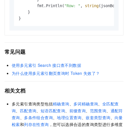
        fmt.Println(
"Row: "
, 
string
(jsonBody))

    }

}
常见问题
使用多元索引
Search
接口查不到数据
为什么使用多元索引翻页查询时
Token
失效了？
相关文档
多元索引查询类型包括
精确查询
、
多词精确查询
、
全匹配查
询
、
匹配查询
、
短语匹配查询
、
前缀查询
、
范围查询
、
通配符
查询
、
多条件组合查询
、
地理位置查询
、
嵌套类型查询
、
向量
检索
和
列存在性查询
，您可以选择合适的查询类型进行多维度