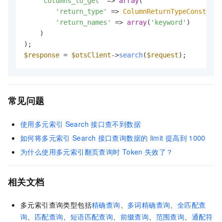
'columns_to_get'
 => 
array
(

'return_type'
 => 
ColumnReturnTypeConst
::
RE
'return_names'
 => 
array
(
'keyword'
)

    )

$response
 = 
$otsClient
->
search
(
$request
);
常见问题
使用多元索引
Search
接口查不到数据
如何将多元索引
Search
接口查询数据的
limit
提高到
1000
为什么使用多元索引翻页查询时
Token
失效了？
相关文档
多元索引查询类型包括
精确查询
、
多词精确查询
、
全匹配查
询
、
匹配查询
、
短语匹配查询
、
前缀查询
、
范围查询
、
通配符