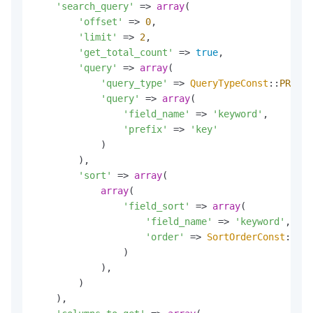
'search_query'
 => 
array
(

'offset'
 => 
0
,

'limit'
 => 
2
,

'get_total_count'
 => 
true
,

'query'
 => 
array
(

'query_type'
 => 
QueryTypeConst
::
PREFIX
'query'
 => 
array
(

'field_name'
 => 
'keyword'
,

'prefix'
 => 
'key'
            )

        ),

'sort'
 => 
array
(

array
(

'field_sort'
 => 
array
(

'field_name'
 => 
'keyword'
,

'order'
 => 
SortOrderConst
::
SOR
                )

            ),

        )

    ),
