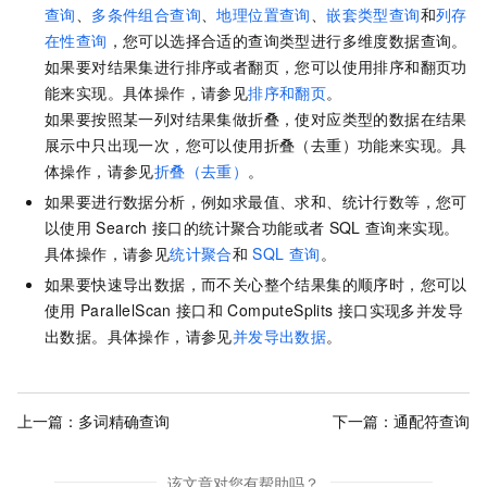
查询
、
多条件组合查询
、
地理位置查询
、
嵌套类型查询
和
列存
在性查询
，您可以选择合适的查询类型进行多维度数据查询。
如果要对结果集进行排序或者翻页，您可以使用排序和翻页功
能来实现。具体操作，请参见
排序和翻页
。
如果要按照某一列对结果集做折叠，使对应类型的数据在结果
展示中只出现一次，您可以使用折叠（去重）功能来实现。具
体操作，请参见
折叠（去重）
。
如果要进行数据分析，例如求最值、求和、统计行数等，您可
以使用
Search
接口的统计聚合功能或者
SQL
查询来实现。
具体操作，请参见
统计聚合
和
SQL
查询
。
如果要快速导出数据，而不关心整个结果集的顺序时，您可以
使用
ParallelScan
接口和
ComputeSplits
接口实现多并发导
出数据。具体操作，请参见
并发导出数据
。
上一篇：
多词精确查询
下一篇：
通配符查询
该文章对您有帮助吗？