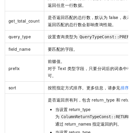
返回任意一行数据。
是否返回匹配的总行数，默认为
false，表
get_total_count
返回匹配的总行数会影响查询性能。
query_type
设置查询类型为
QueryTypeConst::PREFI
field_name
要匹配的字段。
前缀值。
prefix
对于
Text
类型字段，只要分词后的词条中有
可。
sort
按照指定方式排序。更多信息，请参见
排序
是否返回所有列，包含
return_type
和
retu
当设置
return_type
为
ColumnReturnTypeConst::RETURN_
通过
return_names
指定返回的列。
当设置
return_type