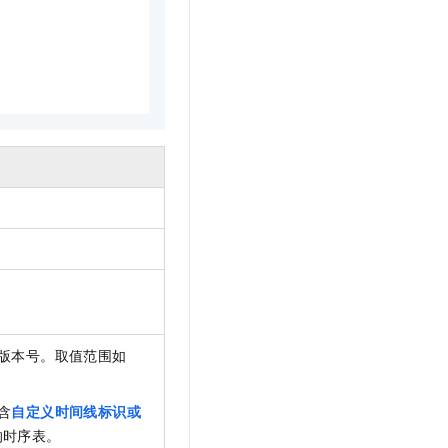
文戏情感细腻自然，动作戏激烈拳拳到肉，实现更强表演能力
支持中英文自由切换，具备更强的噪声鲁棒性
云聚AI 严选权益
SSL 证书
，一键激活高效办公新体验
精选AI产品，从模型到应用全链提效
堡垒机
AI 用量加速计划
应用
防火墙
、识别商机，让客服更高效、服务更出色。
新老同享，达量后返
千问办公
主机安全
NEW
的智能体编程平台
一站式AI生产力平台
AI 应用及服务市场
伶鹊
企业级人与Agent协作平台，接入和调度多个数字员工
智能客服平台，对话机器人、对话分析、智能外呼
AI 应用
大模型服务平台百炼 - 全妙
大模型
应用创作平台
多模态内容创作工具，已接入 DeepSeek
自然语言处理
数据标注
版本号。取值范围如
机器学习
息提取
与 AI 智能体进行实时音视频通话
含
自定义时间线标识或
从文本、图片、视频中提取结构化的属性信息
构建支持视频理解的 AI 音视频实时通话应用
的时序表。