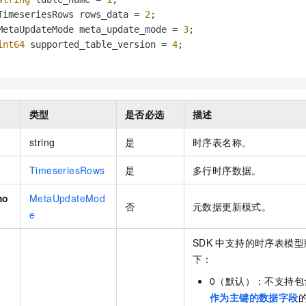
服务生态伙伴
视觉 Coding、空间感知、多模态思考等全面升级
1M上下文，专为长程任务能力而生
云工开物
企业应用
Night Plan 支持 Qwen 3.8-Max
AI 办公
NEW
TimeseriesRows rows_data = 
2
;

Red Hat
30+ 款产品免费体验
夜间 5 折，Qwen/Meoo/TokenPlan 客户专享
AI智能应用
MetaUpdateMode meta_update_mode = 
3
;

科研合作
ERP
堂（旗舰版）
SUSE
int64
 supported_table_version = 
4
;

智能客服
AI 应用构建
大模型原生
CRM
2个月
自动承接线索
建站小程序
Qoder
大模型服务平台百炼-应用模版
OA 办公系统
HOT
NEW
面向真实软件
个人版上线、团队版降价；千问3.8-Max首发发尝鲜
丰富多元化的应用模版和解决方案
力提升
财税管理
模板建站
类型
是否必选
描述
万有无界
大模型服务平台百炼-智能体
400电话
定制建站
string
是
时序表名称。
的模型效果
灵活可视化地构建企业级 Agent
方案
广告营销
模板小程序
TimeseriesRows
是
多行时序数据。
秒悟
人工智能平台 PAI
定制小程序
云端极速 AI 
新一代 AI 视频生成模型，深度适配广告营销等场景
AI Native 的算法工程平台，一站式完成建模、训练、推理服务部署
mo
MetaUpdateMod
否
元数据更新模式。
APP 开发
e
建站系统
SDK
中支持的时序表模型
下：
AI 应用
10分钟微调：让0.6B模型媲美235B模型
多模态数据信
0（默认）：不支持包
依托云原生高可用架构,实现Dify私有化部署
用1%尺寸在特定领域达到大模型90%以上效果
作为主键的数据字段