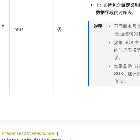
一个 AI 助手
即刻拥有 DeepSeek-R1 满血版
超强辅助，Bol
1：支持包含
自定义时
在企业官网、通讯软件中为客户提供 AI 客服
多种方案随心选，轻松解锁专属 DeepSeek
数据字段
的时序表。
_v
说明
不同版本号
int64
否
数据结构的
如果
SDK
中
的时序表模
误。
如果您需自
SDK，建议
值
。
1
TimeseriesDataResponse
 {
