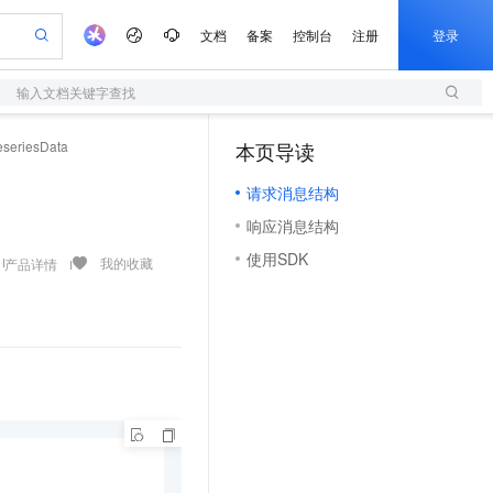
文档
备案
控制台
注册
登录
输入文档关键字查找
验
作计划
器
AI 活动
专业服务
服务伙伴合作计划
开发者社区
加入我们
服务平台百炼
阿里云 OPC 创新助力计划
eseriesData
本页导读
（1）
一站式生成采购清单，支持单品或批量购买
S
io：打造专属 AI 语音助手
S产品伙伴计划（繁花）
峰会
造的大模型服务与应用开发平台
轻量应用服务器
一句话生成原生可编辑精美 PPT 文稿
AI 生产力先锋
Al MaaS 服务伙伴赋能合作
域名
博文
Careers
至高可申请百万元
请求消息结构
性可伸缩的云计算服务
开启高性价比 AI 编程新体验
Qwen-Audio-3.0-Realtime 端到端实时语音角色扮演
输入一句话想法, 轻松生成专业的 PPT
先锋实践拓展 AI 生产力的边界
快速构建应用程序和网站，即刻迈出上云第一步
Token 补贴，五大权
计划
海大会
伙伴信用分合作计划
商标
问答
社会招聘
响应消息结构
益加速 OPC 成功
S
eek-V4-Pro
数字证书管理服务（原SSL证书）
一键部署幻兽帕鲁游戏服务器
飞天发布时刻
HOT
划
备案
电子书
校园招聘
使用SDK
pSeek-V4-Pro
视频创作，一键激活电商全链路生产力
全托管，含MySQL、PostgreSQL、SQL Server、MariaDB多引擎
实现全站HTTPS，呈现可信的WEB访问
一键购买专属联机服务器，轻松开启游戏
所见，即是所愿
我的收藏
产品详情
更多支持
划
公司注册
镜像站
视频生成
语音识别与合成
专属 QwenPaw
短信服务
漫剧工坊：一站式动画创作平台
AI 实训营
HOT
合作伙伴培训与认证
划
上云迁移
的智能体编程平台
站生成，高效打造优质广告素材
从聊天伙伴进化为能主动干活的本地数字员工
快速生产连贯的高质量长漫剧
从基础到进阶，Agent 创客手把手教你
国内短信简单易用，安全可靠，秒级触达，全球覆盖200+国家和地区。
e-1.1-T2V
Qwen3-TTS-Flash
lScope
我要反馈
查询合作伙伴
畅细腻的高质量视频
离线语音合成大模型，多语言方言自适应，低延迟高稳定
n Alibaba Cloud ISV 合作
代维服务
olarDB
建企业门户网站
大数据开发治理平台 DataWorks
10 分钟搭建微信、支付宝小程序
创新加速
ope
登录合作伙伴管理后台
我要建议
站，无忧落地极速上线
以可视化方式快速构建移动和 PC 门户网站
100%兼容MySQL、PostgreSQL，兼容Oracle，支持集中和分布式
高效部署网站，快速应用到小程序
Data Agent 驱动的一站式 Data+AI 开发治理平台
e-1.1-I2V
Cosyvoice-V3-Flash
安全
畅自然，细节丰富
高表现力语音合成大模型，语音克隆听感自然
我要投诉
上云场景组合购
伴
边界网络安全防护产品
漫剧创作，剧本、分镜、视频高效生成
覆盖90%+业务场景，专享组合折扣价
2V
VPN
Fun-ASR