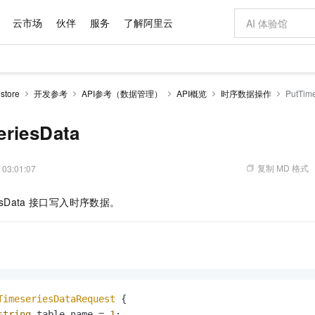
云市场
伙伴
服务
了解阿里云
AI 特惠
数据与 API
成为产品伙伴
企业增值服务
最佳实践
价格计算器
AI 场景体
基础软件
产品伙伴合
阿里云认证
市场活动
配置报价
大模型
tore
开发参考
API参考（数据管理）
API概览
时序数据操作
PutTim
自助选配和估算价格
新方式
域名与网站
睿译宝，AI翻译排版一步到位
智启 AI 普惠权益
产品生态集成认证中心
企业支持计划
云上春晚
千问官方 MaaS 平台，为开发者和 Agent 而生，新用户赠送 1 亿 + tokens 额度
云服务器 EC
Qwen Aud
AI Coding
阿里云Maa
2026 阿里云
为企业打
数据集
Windows
大模型认证
模型
NEW
NEW
交付可用成果
值低价云产品抢先购
提供智能易用的域名与建站服务
上传文档即自动完成翻译和格式还原
至高享 1亿+免费 tokens，加速 Al 应用落地
安全可靠、弹
智能编程，一键
eriesData
产品生态伙伴
专家技术服务
云上奥运之旅
弹性计算合作
阿里云中企出
手机三要素
宝塔 Linux
全部认证
价格优势
有专属领域专家
对象存储 OSS
GLM-5.2：长任务时代开源旗舰模型
阿里云 OPC 创新助力计划
云数据库 RD
即刻拥有 DeepS
AI 电商营销
产品生态伙伴工作台
企业增值服务台
云栖战略参考
云存储合作计
云栖大会
身份实名认证
CentOS
训练营
推动算力普惠，释放技术红利
的大模型服务
最高返9万
多领域专家智能体,一键组建 AI 虚拟交付团队
至高百万元 Token 补贴，加速一人公司成长
稳定、安全、高性价比、高性能的云存储服务
真正可用的 1M 上下文,一次完成代码全链路开发
轻松解锁专属 Dee
从图文生成到
复制 MD 格式
 03:01:07
云上的中国
数据库合作计
活动全景
短信
Docker
图片和
站式影视创作平台
人工智能平台 PAI
Hermes Agent，打造自进化智能体
Token Plan 模型订阅计划
Qoder
5 分钟轻松部署
AI 广告创作
企业成长
大模型
NEW
信息公告
sData
接口写入时序数据。
看见新力量
云网络合作计
OCR 文字识别
JAVA
级电脑
证享300元代金券
可视化编排打通从文字构思到成片全链路闭环
一站式AI开发、训练和推理服务
自主进化，持久记忆，越用越聪明
Qwen3.8-Max 首发尝鲜，限时加量 10 倍，夜间低至2折
面向真实软件
图文、视频一
Kimi-K3
HappyHors
NEW
魔搭 Mode
loud
服务实践
官网公告
Kimi 最新旗舰模型，长程编程与推理利器
让文字生成流
金融模力时刻
Salesforce O
版
发票查验
全能环境
Qoder CN
Claude Code + GStack 打造工程团队
千问办公，限时限量积分加倍
云原生数据库 P
低代码高效构
AI 建站
NEW
作计划
计划
创新中心
魔搭 ModelSc
健康状态
让AI从“聊天伙伴”进化为能干活的“数字员工”
覆盖公网/内网、递归/权威、移动APP等全场景解析服务
安装技能 GStack，拥有专属 AI 工程团队
你的AI工作搭子，覆盖日常办公高频场景
基于千问大模型等，支持代码智能生成、研发智能问答
0 代码专业建
客户案例
天气预报查询
操作系统
Deepseek-v4-pro
HappyHors
态合作计划
态智能体模型
旗舰 MoE 大模型，百万上下文与顶尖推理能力
图生视频，流
Compute
同享
容器服务 Kubernetes 版 ACK
万小智 AI 建站低至 15元/月
云防火墙
AI 短剧/漫剧
快递物流查询
WordPress
成为服务伙
高校合作
式云数据仓库
点，立即开启云上创新
提供一站式管理容器应用的 K8s 服务
送.CN域名，送备案服务码
云原生的云上
AI助力短剧
TimeseriesDataRequest
 {

GLM-5.2
Wan2.7-T
Ubuntu
string
 table_name = 
1
;
