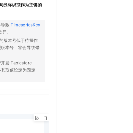
t.diy 一步搞定创意建站
构建大模型应用的安全防护体系
间线标识或作为主键的
通过自然语言交互简化开发流程,全栈开发支持
通过阿里云安全产品对 AI 应用进行安全防护
会导致
TimeseriesKey
差异。
的版本号低于待操作
型版本号，将会导致错
行开发
Tablestore
将其取值设定为固定