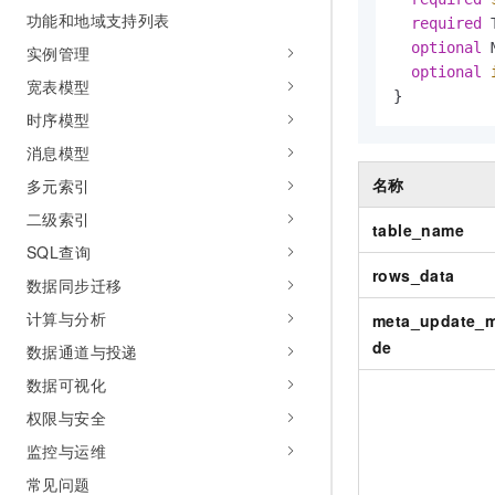
AI 产品 免费试用
功能和地域支持列表
网络
安全
云开发大赛
required
 
Tableau 订阅
1亿+ 大模型 tokens 和 
optional
 
实例管理
可观测
入门学习赛
中间件
AI空中课堂在线直播课
optional
宽表模型
140+云产品 免费试用
大模型服务
}
上云与迁云
产品新客免费试用，最长1
数据库
时序模型
生态解决方案
千问AI平台-Token Plan
消息模型
企业出海
大模型ACA认证体验
大数据计算
助力企业全员 AI 认知与能
行业生态解决方案
名称
多元索引
政企业务
媒体服务
千问AI平台-模型体验
二级索引
开发者生态解决方案
table_name
在线体验全尺寸、多种模态
企业服务与云通信
SQL查询
AI 开发和 AI 应用解决
rows_data
Happy 系列大模型
数据同步迁移
域名与网站
计算与分析
meta_update_
终端用户计算
de
数据通道与投递
Serverless
数据可视化
大模型解决方案
权限与安全
开发工具
快速部署 Dify，高效搭建 
监控与运维
迁移与运维管理
常见问题