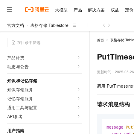
什么是表格存储
大模型
产品
解决方案
权益
定价
产品优势
功能特性
官方文档
表格存储 Tablestore
基础概念
大模型
产品
解决方案
权益
定价
云市场
伙伴
服务
了解阿里云
精选产品
精选解决方案
普惠上云
产品定价
精选商城
成为销售伙伴
售前咨询
为什么选择阿里云
千问AI平台
使用限制
表格存储 Tables
首页
了解云产品的定价详情
大模型服务平台百炼
千问办公，解锁你的工作
普惠上云 官方力荐
分销伙伴
在线服务
网站建设
什么是云计算
大
快速入门
大模型服务与应用平台
企业级Agent产品，直接
云服务器38元/年起，超
PutTimes
咨询伙伴
多端小程序
技术领先
产品计费
云上成本管理
售后服务
千问大模型
Agency Agents：拥
官方推荐返现计划
大模型
大模型
动态与公告
精选产品
精选解决方案
Salesforce 国际版订阅
稳定可靠
管理和优化成本
多元化、高性能、安全可靠
推荐新用户得奖励，单订单
更新时间：
2025-05-26
销售伙伴合作计划
自助服务
友盟天域
安全合规
人工智能与机器学习
AI
文本生成
知识和记忆存储
无影云电脑
HappyHorse 打造一
云工开物
调用
PutTimeserie
无影生态合作计划
在线服务
知识存储服务
观测云
分析师报告
随时随地安全接入的云上超
高校专属算力普惠，学生认
计算
互联网应用开发
Qwen3.8-Max
HOT
Salesforce On Alibaba C
工单服务
记忆存储服务
智能体时代全能旗舰模型
Tuya 物联网平台阿里云
研究报告与白皮书
云解析DNS
快速拥有专属 OpenClaw
Consulting Partner 合
请求消息结构
大数据
容器
免费试用
通用工具与配置
短信专区
蓝凌 OA
Qwen3.7-Plus
AI 大模型销售与服务生
现代化应用
存储
API参考
天池大赛
能看、能想、能动手的多模
云原生大数据计算服务 Max
解决方案免费试用 新老
电子合同
面向分析的企业级SaaS模
最高领取价值200元试用
安全
message 
Put
网络与CDN
AI 算法大赛
Qwen3-VL-Plus
用户指南
畅捷通
required