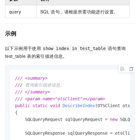
query
SQL
语句，请根据所需功能进行设置。
示例
以下示例用于使用
语句查询
show index in test_table
test_table
表的索引描述信息。
///
<summary>
///
 查询索引描述信息。
///
</summary>
///
<param name="otsClient">
</param>
public
static
void
DescribeIndex
(
OTSClient otsClie
{

    SQLQueryRequest sqlQueryRequest = 
new
 SQLQuery
    SQLQueryResponse sqlQueryResponse = otsClient.