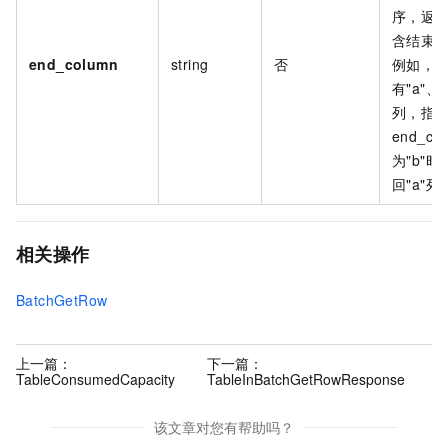
序，返
含结束
end_column
string
否
例如，
有"a"、"
列，指
end_co
为"b"
回"a"列
相关操作
BatchGetRow
上一篇：
下一篇：
TableConsumedCapacity
TableInBatchGetRowResponse
该文章对您有帮助吗？