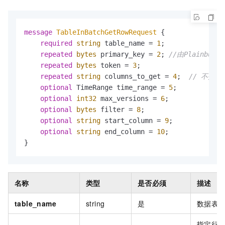
message 
TableInBatchGetRowRequest
 {

required
string
 table_name = 
1
;

repeated
bytes
 primary_key = 
2
; 
//由Plainbuf
repeated
bytes
 token = 
3
;

repeated
string
 columns_to_get = 
4
;  
// 不指
optional
 TimeRange time_range = 
5
;

optional
int32
 max_versions = 
6
;

optional
bytes
 filter = 
8
;

optional
string
 start_column = 
9
;

optional
string
 end_column = 
10
;

}
名称
类型
是否必须
描述
table_name
string
是
数据表
指定行