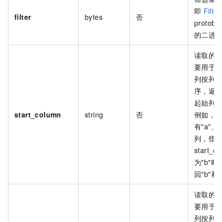
即
Filter
filter
bytes
否
protob
的二进
读取的
要用于
列按列
序，返
起始列
start_column
string
否
例如，
有"a"、"
列，指
start_c
为"b"时
回"b"和
读取的
要用于
列按列