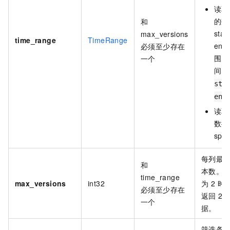
读取
的数
和
star
max_versions
time_range
TimeRange
end
必须至少存在
围为
一个
间
sta
end
读取
数据
spec
每列最
和
本数。
time_range
max_versions
int32
为 2 
必须至少存在
返回 2
一个
据。
筛选条