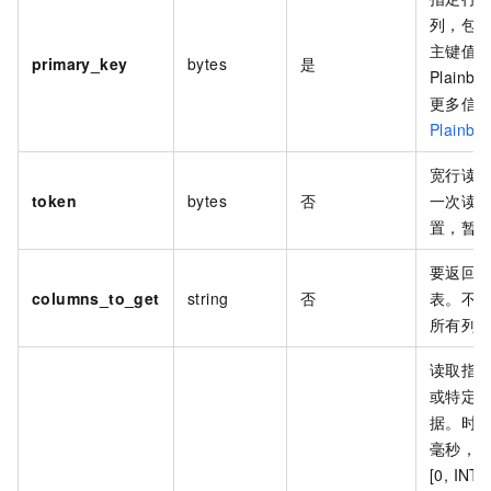
列，包
主键值
primary_key
bytes
是
Plainbu
更多信
Plainbuf
宽行读
token
bytes
否
一次读
置，暂
要返回
columns_to_get
string
否
表。不
所有列
读取指
或特定
据。时
毫秒，
[0, INT