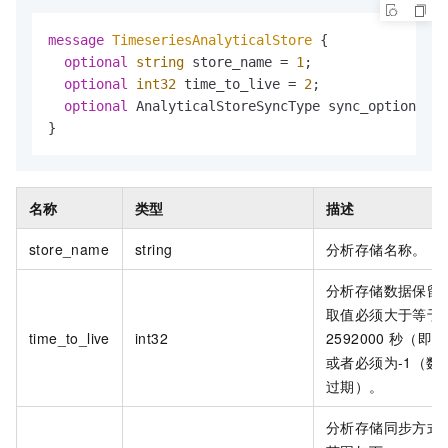
message 
TimeseriesAnalyticalStore
 {

optional
string
 store_name = 
1
;
optional
int32
 time_to_live = 
2
; 
optional
 AnalyticalStoreSyncType sync_option = 
3
}
名称
类型
描述
store_name
string
分析存储名称。
分析存储数据保留
取值必须大于等于
time_to_live
int32
2592000
秒（即
3
或者必须为-1（数
过期）。
分析存储同步方式