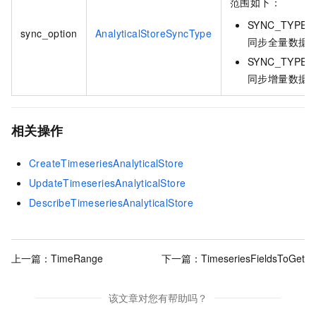
范围如下：
SYNC_TYPE_
sync_option
AnalyticalStoreSyncType
同步全量数据
SYNC_TYPE_
同步增量数据
相关操作
CreateTimeseriesAnalyticalStore
UpdateTimeseriesAnalyticalStore
DescribeTimeseriesAnalyticalStore
上一篇：
TimeRange
下一篇：
TimeseriesFieldsToGet
该文章对您有帮助吗？