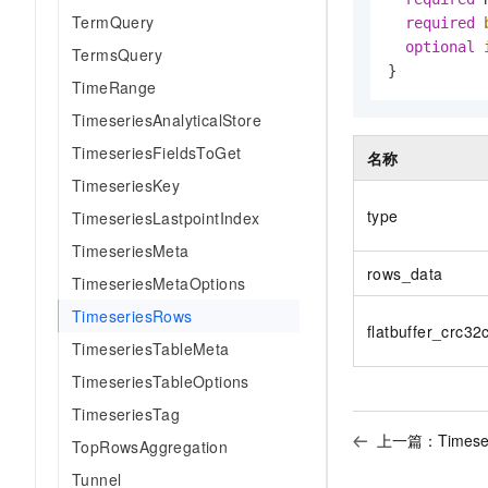
AI 产品 免费试用
网络
TermQuery
安全
云开发大赛
required
Tableau 订阅
1亿+ 大模型 tokens 和 
optional
TermsQuery
可观测
入门学习赛
中间件
AI空中课堂在线直播课
}
140+云产品 免费试用
TimeRange
大模型服务
上云与迁云
产品新客免费试用，最长1
数据库
TimeseriesAnalyticalStore
生态解决方案
千问AI平台-Token Plan
企业出海
TimeseriesFieldsToGet
大模型ACA认证体验
大数据计算
名称
助力企业全员 AI 认知与能
行业生态解决方案
TimeseriesKey
政企业务
媒体服务
千问AI平台-模型体验
type
TimeseriesLastpointIndex
开发者生态解决方案
在线体验全尺寸、多种模态
企业服务与云通信
TimeseriesMeta
AI 开发和 AI 应用解决
rows_data
Happy 系列大模型
TimeseriesMetaOptions
域名与网站
TimeseriesRows
flatbuffer_crc32
终端用户计算
TimeseriesTableMeta
Serverless
TimeseriesTableOptions
大模型解决方案
TimeseriesTag
开发工具
快速部署 Dify，高效搭建 
上一篇：
Timese
TopRowsAggregation
迁移与运维管理
Tunnel