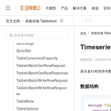
SubAggSort
大模型
产品
解决方案
权益
定价
SuffixQuery
官方文档
SumAggregation
表格存储 Tablestore
大模型
产品
解决方案
权益
定价
云市场
伙伴
服务
了解阿里云
精选产品
精选解决方案
普惠上云
产品定价
精选商城
成为销售伙伴
售前咨询
为什么选择阿里云
SyncMode
千问AI平台
表格存储 Tables
首页
SyncPhase
了解云产品的定价详情
大模型服务平台百炼
千问办公，解锁你的工作
普惠上云 官方力荐
分销伙伴
在线服务
网站建设
什么是云计算
大
SyncStage
大模型服务与应用平台
企业级Agent产品，直接
云服务器38元/年起，超
Timeseri
咨询伙伴
多端小程序
技术领先
云上成本管理
SyncStat
售后服务
千问大模型
Agency Agents：拥
官方推荐返现计划
大模型
大模型
精选产品
精选解决方案
Salesforce 国际版订阅
稳定可靠
TableConsumedCapacity
管理和优化成本
多元化、高性能、安全可靠
推荐新用户得奖励，单订单
更新时间：
2026-04-29
销售伙伴合作计划
自助服务
友盟天域
安全合规
TableInBatchGetRowRequest
人工智能与机器学习
AI
文本生成
无影云电脑
HappyHorse 打造一
云工开物
表示多行时间序列
无影生态合作计划
在线服务
TableInBatchGetRowResponse
观测云
分析师报告
随时随地安全接入的云上超
高校专属算力普惠，学生认
计算
互联网应用开发
Qwen3.8-Max
HOT
TableInBatchWriteRowRequest
Salesforce On Alibaba C
工单服务
智能体时代全能旗舰模型
Tuya 物联网平台阿里云
研究报告与白皮书
云解析DNS
快速拥有专属 OpenClaw
Consulting Partner 合
数据结构
大数据
容器
TableInBatchWriteRowRespon
免费试用
短信专区
蓝凌 OA
Qwen3.7-Plus
se
AI 大模型销售与服务生
现代化应用
存储
天池大赛
能看、能想、能动手的多模
云原生大数据计算服务 Max
解决方案免费试用 新老
电子合同
TableMeta
面向分析的企业级SaaS模
最高领取价值200元试用
安全
message 
Tim
网络与CDN
AI 算法大赛
Qwen3-VL-Plus
TableOptions
畅捷通
required
 