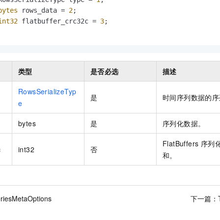
服务生态伙伴
视觉 Coding、空间感知、多模态思考等全面升级
1M上下文，专为长程任务能力而生
云工开物
企业应用
Night Plan 支持 Qwen 3.8-Max
AI 办公
NEW
bytes
 rows_data = 
2
;

Red Hat
30+ 款产品免费体验
夜间 5 折，Qwen/Meoo/TokenPlan 客户专享
AI智能应用
int32
 flatbuffer_crc32c = 
3
;

科研合作
ERP
堂（旗舰版）
SUSE
智能客服
AI 应用构建
大模型原生
CRM
2个月
自动承接线索
建站小程序
Qoder
大模型服务平台百炼-应用模版
OA 办公系统
HOT
NEW
类型
是否必选
描述
面向真实软件
个人版上线、团队版降价；千问3.8-Max首发发尝鲜
丰富多元化的应用模版和解决方案
力提升
财税管理
模板建站
RowsSerializeTyp
万有无界
大模型服务平台百炼-智能体
是
时间序列数据的序
400电话
定制建站
e
的模型效果
灵活可视化地构建企业级 Agent
方案
广告营销
模板小程序
bytes
是
序列化数据。
秒悟
人工智能平台 PAI
定制小程序
云端极速 AI 
新一代 AI 视频生成模型，深度适配广告营销等场景
AI Native 的算法工程平台，一站式完成建模、训练、推理服务部署
FlatBuffers 
c
int32
否
APP 开发
和。
建站系统
AI 应用
10分钟微调：让0.6B模型媲美235B模型
多模态数据信
riesMetaOptions
下一篇：
依托云原生高可用架构,实现Dify私有化部署
用1%尺寸在特定领域达到大模型90%以上效果