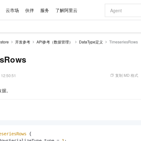
云市场
伙伴
服务
了解阿里云
AI 特惠
数据与 API
成为产品伙伴
企业增值服务
最佳实践
价格计算器
AI 场景体
基础软件
产品伙伴合
阿里云认证
市场活动
配置报价
大模型
tore
开发参考
API参考（数据管理）
DataType定义
TimeseriesRows
自助选配和估算价格
新方式
域名与网站
睿译宝，AI翻译排版一步到位
智启 AI 普惠权益
产品生态集成认证中心
企业支持计划
云上春晚
千问官方 MaaS 平台，为开发者和 Agent 而生，新用户赠送 1 亿 + tokens 额度
云服务器 EC
Qwen Aud
AI Coding
阿里云Maa
2026 阿里云
为企业打
数据集
Windows
大模型认证
模型
NEW
NEW
交付可用成果
值低价云产品抢先购
提供智能易用的域名与建站服务
上传文档即自动完成翻译和格式还原
至高享 1亿+免费 tokens，加速 Al 应用落地
安全可靠、弹
智能编程，一键
esRows
产品生态伙伴
专家技术服务
云上奥运之旅
弹性计算合作
阿里云中企出
手机三要素
宝塔 Linux
全部认证
价格优势
有专属领域专家
对象存储 OSS
GLM-5.2：长任务时代开源旗舰模型
阿里云 OPC 创新助力计划
云数据库 RD
即刻拥有 DeepS
AI 电商营销
产品生态伙伴工作台
企业增值服务台
云栖战略参考
云存储合作计
云栖大会
身份实名认证
CentOS
训练营
推动算力普惠，释放技术红利
的大模型服务
最高返9万
多领域专家智能体,一键组建 AI 虚拟交付团队
至高百万元 Token 补贴，加速一人公司成长
稳定、安全、高性价比、高性能的云存储服务
真正可用的 1M 上下文,一次完成代码全链路开发
轻松解锁专属 Dee
从图文生成到
复制 MD 格式
 12:50:51
云上的中国
数据库合作计
活动全景
短信
Docker
图片和
站式影视创作平台
人工智能平台 PAI
Hermes Agent，打造自进化智能体
Token Plan 模型订阅计划
Qoder
5 分钟轻松部署
AI 广告创作
企业成长
大模型
NEW
信息公告
数据。
看见新力量
云网络合作计
OCR 文字识别
JAVA
级电脑
证享300元代金券
可视化编排打通从文字构思到成片全链路闭环
一站式AI开发、训练和推理服务
自主进化，持久记忆，越用越聪明
Qwen3.8-Max 首发尝鲜，限时加量 10 倍，夜间低至2折
面向真实软件
图文、视频一
Kimi-K3
HappyHors
NEW
魔搭 Mode
loud
服务实践
官网公告
Kimi 最新旗舰模型，长程编程与推理利器
让文字生成流
金融模力时刻
Salesforce O
版
发票查验
全能环境
Qoder CN
Claude Code + GStack 打造工程团队
千问办公，限时限量积分加倍
云原生数据库 P
低代码高效构
AI 建站
NEW
作计划
计划
创新中心
魔搭 ModelSc
健康状态
让AI从“聊天伙伴”进化为能干活的“数字员工”
覆盖公网/内网、递归/权威、移动APP等全场景解析服务
安装技能 GStack，拥有专属 AI 工程团队
你的AI工作搭子，覆盖日常办公高频场景
基于千问大模型等，支持代码智能生成、研发智能问答
0 代码专业建
客户案例
天气预报查询
操作系统
Deepseek-v4-pro
HappyHors
态合作计划
态智能体模型
旗舰 MoE 大模型，百万上下文与顶尖推理能力
图生视频，流
Compute
同享
容器服务 Kubernetes 版 ACK
万小智 AI 建站低至 15元/月
云防火墙
AI 短剧/漫剧
快递物流查询
WordPress
成为服务伙
高校合作
式云数据仓库
点，立即开启云上创新
提供一站式管理容器应用的 K8s 服务
送.CN域名，送备案服务码
云原生的云上
AI助力短剧
eseriesRows
 {

GLM-5.2
Wan2.7-T
Ubuntu
RowsSerializeType type = 
1
;
