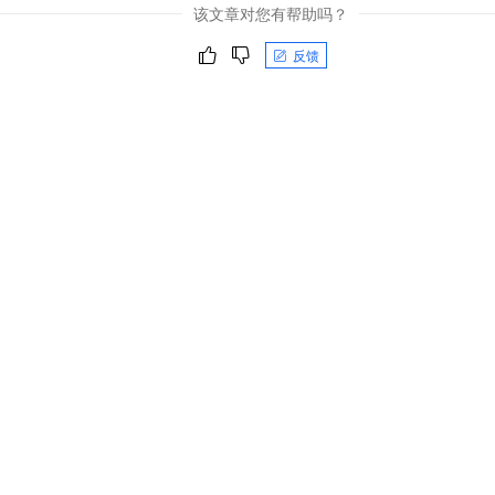
一个 AI 助手
即刻拥有 DeepSeek-R1 满血版
超强辅助，Bol
该文章对您有帮助吗？
在企业官网、通讯软件中为客户提供 AI 客服
多种方案随心选，轻松解锁专属 DeepSeek
反馈