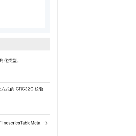
文戏情感细腻自然，动作戏激烈拳拳到肉，实现更强表演能力
支持中英文自由切换，具备更强的噪声鲁棒性
云聚AI 严选权益
SSL 证书
，一键激活高效办公新体验
精选AI产品，从模型到应用全链提效
堡垒机
AI 用量加速计划
应用
防火墙
、识别商机，让客服更高效、服务更出色。
新老同享，达量后返
千问办公
主机安全
NEW
的智能体编程平台
一站式AI生产力平台
AI 应用及服务市场
伶鹊
列化类型。
企业级人与Agent协作平台，接入和调度多个数字员工
智能客服平台，对话机器人、对话分析、智能外呼
AI 应用
大模型服务平台百炼 - 全妙
大模型
应用创作平台
多模态内容创作工具，已接入 DeepSeek
序列化方式的 CRC32C 校验
自然语言处理
数据标注
机器学习
息提取
与 AI 智能体进行实时音视频通话
TimeseriesTableMeta
从文本、图片、视频中提取结构化的属性信息
构建支持视频理解的 AI 音视频实时通话应用