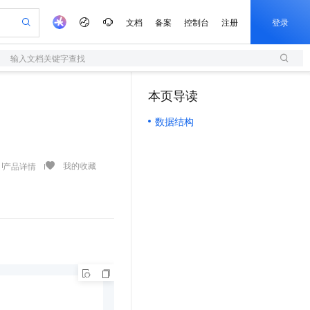
文档
备案
控制台
注册
登录
输入文档关键字查找
验
作计划
器
AI 活动
专业服务
服务伙伴合作计划
开发者社区
加入我们
服务平台百炼
阿里云 OPC 创新助力计划
本页导读
（1）
一站式生成采购清单，支持单品或批量购买
S
io：打造专属 AI 语音助手
S产品伙伴计划（繁花）
峰会
造的大模型服务与应用开发平台
轻量应用服务器
一句话生成原生可编辑精美 PPT 文稿
AI 生产力先锋
Al MaaS 服务伙伴赋能合作
域名
博文
Careers
至高可申请百万元
数据结构
性可伸缩的云计算服务
开启高性价比 AI 编程新体验
Qwen-Audio-3.0-Realtime 端到端实时语音角色扮演
输入一句话想法, 轻松生成专业的 PPT
先锋实践拓展 AI 生产力的边界
快速构建应用程序和网站，即刻迈出上云第一步
Token 补贴，五大权
计划
海大会
伙伴信用分合作计划
商标
问答
社会招聘
益加速 OPC 成功
S
eek-V4-Pro
数字证书管理服务（原SSL证书）
一键部署幻兽帕鲁游戏服务器
飞天发布时刻
HOT
划
备案
电子书
校园招聘
pSeek-V4-Pro
视频创作，一键激活电商全链路生产力
全托管，含MySQL、PostgreSQL、SQL Server、MariaDB多引擎
实现全站HTTPS，呈现可信的WEB访问
一键购买专属联机服务器，轻松开启游戏
所见，即是所愿
我的收藏
产品详情
更多支持
划
公司注册
镜像站
视频生成
语音识别与合成
专属 QwenPaw
短信服务
漫剧工坊：一站式动画创作平台
AI 实训营
HOT
合作伙伴培训与认证
划
上云迁移
的智能体编程平台
站生成，高效打造优质广告素材
从聊天伙伴进化为能主动干活的本地数字员工
快速生产连贯的高质量长漫剧
从基础到进阶，Agent 创客手把手教你
国内短信简单易用，安全可靠，秒级触达，全球覆盖200+国家和地区。
e-1.1-T2V
Qwen3-TTS-Flash
lScope
我要反馈
查询合作伙伴
畅细腻的高质量视频
离线语音合成大模型，多语言方言自适应，低延迟高稳定
n Alibaba Cloud ISV 合作
代维服务
olarDB
建企业门户网站
大数据开发治理平台 DataWorks
10 分钟搭建微信、支付宝小程序
创新加速
ope
登录合作伙伴管理后台
我要建议
站，无忧落地极速上线
以可视化方式快速构建移动和 PC 门户网站
100%兼容MySQL、PostgreSQL，兼容Oracle，支持集中和分布式
高效部署网站，快速应用到小程序
Data Agent 驱动的一站式 Data+AI 开发治理平台
e-1.1-I2V
Cosyvoice-V3-Flash
安全
畅自然，细节丰富
高表现力语音合成大模型，语音克隆听感自然
我要投诉
上云场景组合购
伴
边界网络安全防护产品
漫剧创作，剧本、分镜、视频高效生成
覆盖90%+业务场景，专享组合折扣价
2V
VPN
Fun-ASR